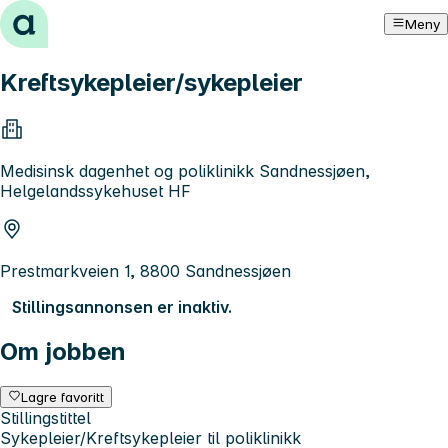
Hopp til innhold
Meny
Kreftsykepleier/sykepleier
Medisinsk dagenhet og poliklinikk Sandnessjøen,
Helgelandssykehuset HF
Prestmarkveien 1, 8800 Sandnessjøen
Stillingsannonsen er inaktiv.
Om jobben
Lagre favoritt
Stillingstittel
Sykepleier/Kreftsykepleier til poliklinikk