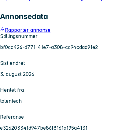
Annonsedata
Rapporter annonse
Stillingsnummer
bf0cc426-d771-41e7-a308-cc94cdad91e2
Sist endret
3. august 2026
Hentet fra
talentech
Referanse
e32620334fd947be86f8161a195a4131