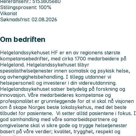
Referansenr.: 5153805680
Stillingsprosent: 100%
Vikariat
Søknadsfrist: 02.08.2026
Om bedriften
Helgelandssykehuset HF er en av regionens største
kompetansebedrifter, med cirka 1700 medarbeidere på
Helgeland. Helgelandssykehuset tilbyr
spesialisthelsetjenester innen somatisk og psykisk helse,
og avhengighetsbehandling. I tillegg utdanner vi
helsepersonell og investerer i din videreutdanning.
Helgelandssykehuset satser betydelig på forskning og
innovasjon. Våre medarbeideres kompetanse og
profesjonalitet er grunnleggende for at vi skal nå visjonen
om å skape Norges beste lokalsykehus, med det beste
tilbudet for pasientene. Vi setter alltid pasientene i fokus. I
god samhandling med våre samarbeidspartnere og
omgivelsene skal vi sikre gode og trygge helsetjenester
basert på våre verdier; kvalitet, trygghet, respekt og