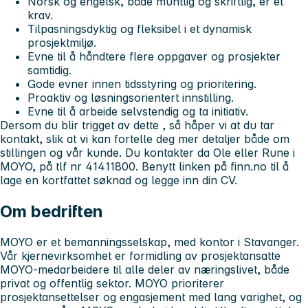
Norsk og engelsk, både muntlig og skriftlig, er et
krav.
Tilpasningsdyktig og fleksibel i et dynamisk
prosjektmiljø.
Evne til å håndtere flere oppgaver og prosjekter
samtidig.
Gode evner innen tidsstyring og prioritering.
Proaktiv og løsningsorientert innstilling.
Evne til å arbeide selvstendig og ta initiativ.
Dersom du blir trigget av dette , så håper vi at du tar
kontakt, slik at vi kan fortelle deg mer detaljer både om
stillingen og vår kunde. Du kontakter da Ole eller Rune i
MOYO, på tlf nr 41411800. Benytt linken på finn.no til å
lage en kortfattet søknad og legge inn din CV.
Om bedriften
MOYO er et bemanningsselskap, med kontor i Stavanger.
Vår kjernevirksomhet er formidling av prosjektansatte
MOYO-medarbeidere til alle deler av næringslivet, både
privat og offentlig sektor. MOYO prioriterer
prosjektansettelser og engasjement med lang varighet, og