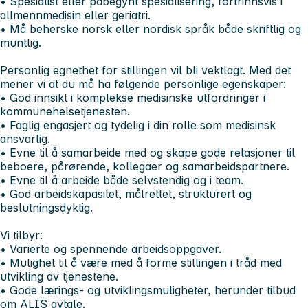
• Spesialist eller påbegynt spesialisering, fortrinnsvis i
allmennmedisin eller geriatri.
• Må beherske norsk eller nordisk språk både skriftlig og
muntlig.
Personlig egnethet for stillingen vil bli vektlagt. Med det
mener vi at du må ha følgende personlige egenskaper:
• God innsikt i komplekse medisinske utfordringer i
kommunehelsetjenesten.
• Faglig engasjert og tydelig i din rolle som medisinsk
ansvarlig.
• Evne til å samarbeide med og skape gode relasjoner til
beboere, pårørende, kollegaer og samarbeidspartnere.
• Evne til å arbeide både selvstendig og i team.
• God arbeidskapasitet, målrettet, strukturert og
beslutningsdyktig.
Vi tilbyr:
• Varierte og spennende arbeidsoppgaver.
• Mulighet til å være med å forme stillingen i tråd med
utvikling av tjenestene.
• Gode lærings- og utviklingsmuligheter, herunder tilbud
om ALIS avtale.