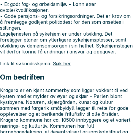
• Et godt fag- og arbeidsmiljø. • Lønn etter
avtale/kvalifikasjoner.
• Gode pensjons- og forsikringsordninger. Det er krav om
å fremlegge godkjent politiattest for den som ansettes i
stillingen.
Legetjenesten på sykehjem er under utvikling. Det
foreligger planer om ytterligere sykehjemsplasser, samt
utvikling av demensomsorgen i sin helhet. Sykehjemslegen
vil derfor kunne få endringer i ansvar og oppgaver.
Link til søknadsskjema:
Søk her
Om bedriften
Kragerø er en kjent sommerby som ligger vakkert til ved
kysten med et mylder av øyer og skjær – Perlen blant
kystbyene. Naturen, skjærgården, kunst og kultur
sammen med fargerik småbyidyll legger til rette for gode
opplevelser og et berikende friluftsliv til alle årstider.
Kragerø kommune har ca. 10500 innbyggere og et variert
nærings- og kulturliv. Kommunen har full
barnehagedekning, et desentralisert grunnskoletilbud og