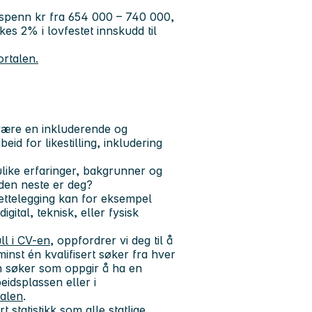
nnsspenn kr fra 654 000 – 740 000,
es 2% i lovfestet innskudd til
ortalen.
l være en inkluderende og
id for likestilling, inkludering
ulike erfaringer, bakgrunner og
 den neste er deg?
lrettelegging kan for eksempel
gital, teknisk, eller fysisk
ll i CV-en
, oppfordrer vi deg til å
minst én kvalifisert søker fra hver
n søker som oppgir å ha en
eidsplassen eller i
talen
.
 statistikk som alle statlige