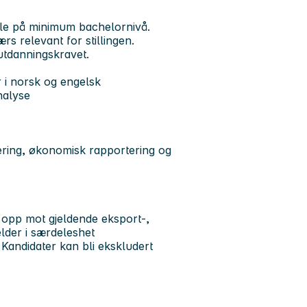
ole på minimum bachelornivå.
 relevant for stillingen.
utdanningskravet.
r i norsk og engelsk
analyse
ering, økonomisk rapportering og
k opp mot gjeldende eksport-,
elder i særdeleshet
Kandidater kan bli ekskludert