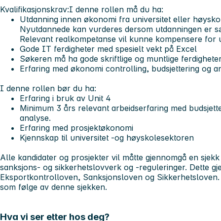
Kvalifikasjonskrav:
I denne rollen må du ha:
Utdanning innen økonomi fra universitet eller høysk
Nyutdannede kan vurderes dersom utdanningen er særs
Relevant realkompetanse vil kunne kompensere for 
Gode IT ferdigheter med spesielt vekt på Excel
Søkeren må ha gode skriftlige og muntlige ferdighete
Erfaring med økonomi controlling, budsjettering og 
I denne rollen bør du ha:
Erfaring i bruk av Unit 4
Minimum 3 års relevant arbeidserfaring med budsjett
analyse.
Erfaring med prosjektøkonomi
Kjennskap til universitet -og høyskolesektoren
Alle kandidater og prosjekter vil måtte gjennomgå en sjek
sanksjons- og sikkerhetslovverk og -reguleringer. Dette gj
Eksportkontrolloven, Sanksjonsloven og Sikkerhetsloven. 
som følge av denne sjekken.
Hva vi ser etter hos deg?