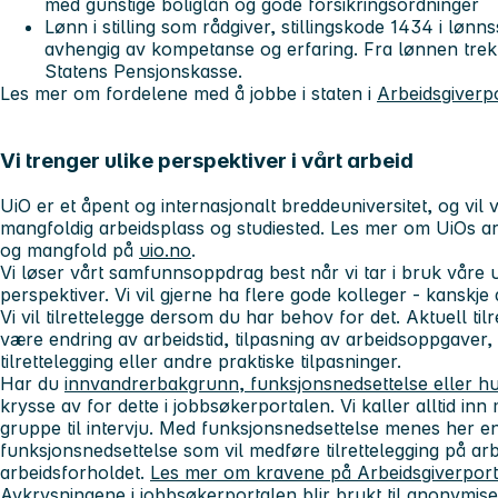
med gunstige boliglån og gode forsikringsordninger
Lønn i stilling som rådgiver, stillingskode 1434 i lø
avhengig av kompetanse og erfaring. Fra lønnen trekk
Statens Pensjonskasse.
Les mer om fordelene med å jobbe i staten i
Arbeidsgiverp
Vi trenger ulike perspektiver i vårt arbeid
UiO er et åpent og internasjonalt breddeuniversitet, og vi
mangfoldig arbeidsplass og studiested. Les mer om UiOs arbe
og mangfold på
uio.no
.
Vi løser vårt samfunnsoppdrag best når vi tar i bruk våre 
perspektiver. Vi vil gjerne ha flere gode kolleger - kanskje
Vi vil tilrettelegge dersom du har behov for det. Aktuell ti
være endring av arbeidstid, tilpasning av arbeidsoppgaver, di
tilrettelegging eller andre praktiske tilpasninger.
Har du
innvandrerbakgrunn, funksjonsnedsettelse eller hu
krysse av for dette i jobbsøkerportalen. Vi kaller alltid inn 
gruppe til intervju. Med funksjonsnedsettelse menes her e
funksjonsnedsettelse som vil medføre tilrettelegging på arb
arbeidsforholdet.
Les mer om kravene på Arbeidsgiverpor
Avkrysningene i jobbsøkerportalen blir brukt til anonymisert