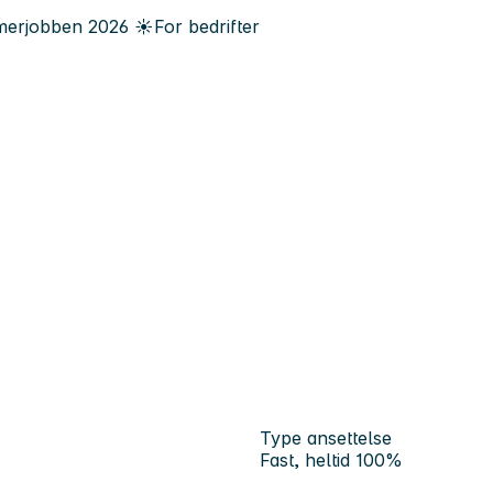
erjobben
2026
☀️
For bedrifter
Type ansettelse
Fast, heltid 100%