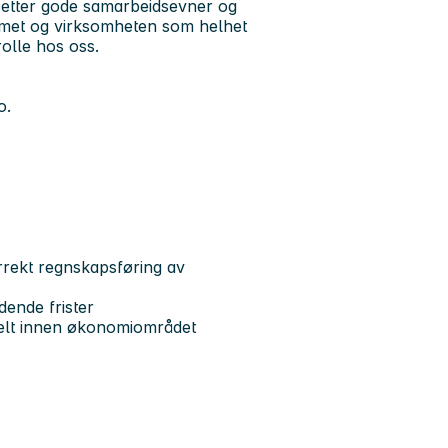
dsetter gode samarbeidsevner og
eamet og virksomheten som helhet
olle hos oss.
o.
orrekt regnskapsføring av
ldende frister
ielt innen økonomiområdet