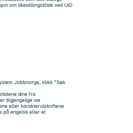
on om likestillingstiltak ved UiO
system Jobbnorge, klikk “Søk
ltatene dine fra
 tilgjengelige via
ene eller karakterutskriftene
 på engelsk eller et