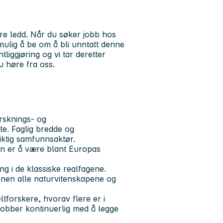
ndre ledd. Når du søker jobb hos
r mulig å be om å bli unntatt denne
iggjøring og vi tar deretter
du høre fra oss.
rsknings- og
te. Faglig bredde og
viktig samfunnsaktør.
n er å være blant Europas
ng i de klassiske realfagene.
nnen alle naturvitenskapene og
tforskere, hvorav flere er i
 jobber kontinuerlig med å legge