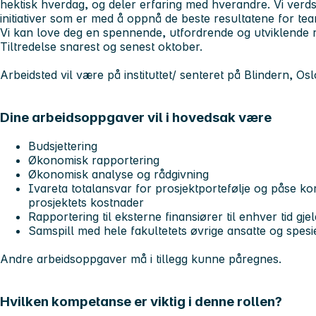
hektisk hverdag, og deler erfaring med hverandre. Vi ver
initiativer som er med å oppnå de beste resultatene for t
Vi kan love deg en spennende, utfordrende og utviklende r
Tiltredelse snarest og senest oktober.
Arbeidsted vil være på instituttet/ senteret på Blindern, Osl
Dine arbeidsoppgaver vil i hovedsak være
Budsjettering
Økonomisk rapportering
Økonomisk analyse og rådgivning
Ivareta totalansvar for prosjektportefølje og påse k
prosjektets kostnader
Rapportering til eksterne finansiører til enhver tid gje
Samspill med hele fakultetets øvrige ansatte og spes
Andre arbeidsoppgaver må i tillegg kunne påregnes.
Hvilken kompetanse er viktig i denne rollen?