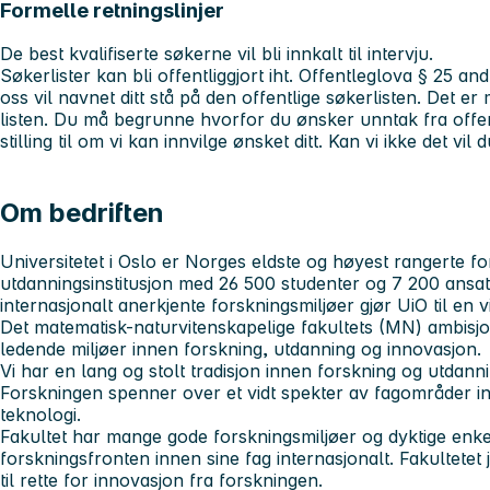
Formelle retningslinjer
De best kvalifiserte søkerne vil bli innkalt til intervju.
Søkerlister kan bli offentliggjort iht. Offentleglova § 25 a
oss vil navnet ditt stå på den offentlige søkerlisten. Det e
listen. Du må begrunne hvorfor du ønsker unntak fra offentl
stilling til om vi kan innvilge ønsket ditt. Kan vi ikke det vil 
Om bedriften
Universitetet i Oslo
er Norges eldste og høyest rangerte fo
utdanningsinstitusjon med 26 500 studenter og 7 200 ansat
internasjonalt anerkjente forskningsmiljøer gjør UiO til en 
Det matematisk-naturvitenskapelige fakultets (MN)
ambisjo
ledende miljøer innen forskning, utdanning og innovasjon.
Vi har en lang og stolt tradisjon innen forskning og utdanni
Forskningen spenner over et vidt spekter av fagområder i
teknologi.
Fakultet har mange gode forskningsmiljøer og dyktige enkel
forskningsfronten innen sine fag internasjonalt. Fakultetet
til rette for innovasjon fra forskningen.