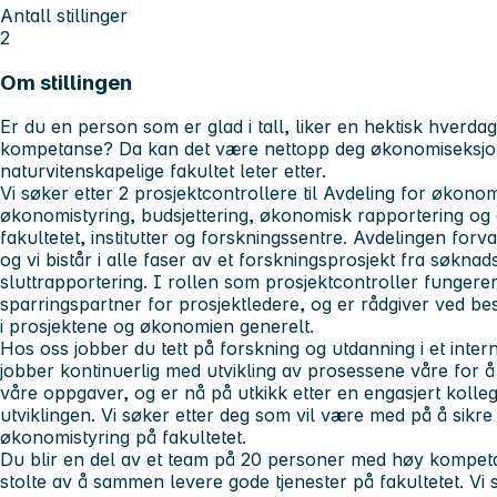
Antall stillinger
2
Om stillingen
Er du en person som er glad i tall, liker en hektisk hverdag 
kompetanse? Da kan det være nettopp deg økonomiseksjo
naturvitenskapelige fakultet leter etter.
Vi søker etter 2 prosjektcontrollere til Avdeling for økono
økonomistyring, budsjettering, økonomisk rapportering og
fakultetet, institutter og forskningssentre. Avdelingen forva
og vi bistår i alle faser av et forskningsprosjekt fra søknads
sluttrapportering. I rollen som prosjektcontroller funge
sparringspartner for prosjektledere, og er rådgiver ved b
i prosjektene og økonomien generelt.
Hos oss jobber du tett på forskning og utdanning i et intern
jobber kontinuerlig med utvikling av prosessene våre for å
våre oppgaver, og er nå på utkikk etter en engasjert kolleg
utviklingen. Vi søker etter deg som vil være med på å sikre
økonomistyring på fakultetet.
Du blir en del av et team på 20 personer med høy kompet
stolte av å sammen levere gode tjenester på fakultetet. Vi 