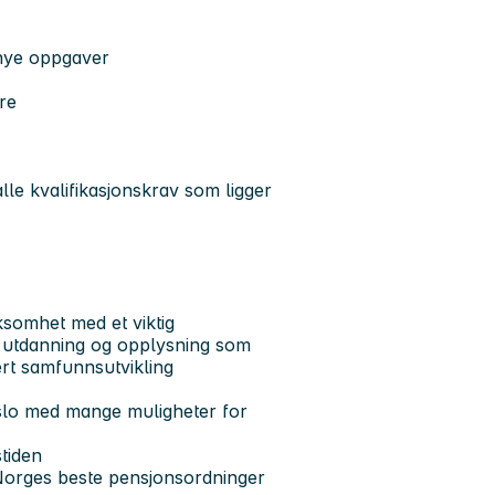
i nye oppgaver
re
alle kvalifikasjonskrav som ligger
somhet med et viktig
, utdanning og opplysning som
rt samfunnsutvikling
g Oslo med mange muligheter for
stiden
Norges beste pensjonsordninger