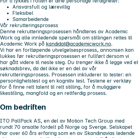
For å lykkes i rollen er dine personlige ferdigheter:
Ansvarsfull og lærevillig
Fleksibel
Samarbeidende
Vår rekrutteringsprosess
Denne rekrutteringsprosessen håndteres av Academic
Work og alle innledende spørsmål om stillingen rettes til
Academic Work på
kandidat@academicwork.no
.
Vi har en fortløpende utvelgelsesprosess, annonsen kan
lukkes før rekrutteringsprosessen er fullført dersom vi
har gått videre til neste steg. Du trenger ikke å legge ved et
søknadsbrev, da det ikke er en del av vår
rekrutteringsprosess. Prosessen inkluderer to tester: en
personlighetstest og en kognitiv test. Testene er verktøy
for å finne rett talent til rett stilling, for å muliggjøre
likestilling, mangfold og en rettferdig prosess.
Om bedriften
ITO PallPack AS, en del av Motion Tech Group med
rundt 70 ansatte fordelt på Norge og Sverige. Selskapet
har over 60 års erfaring som en av Skandinavias ledende