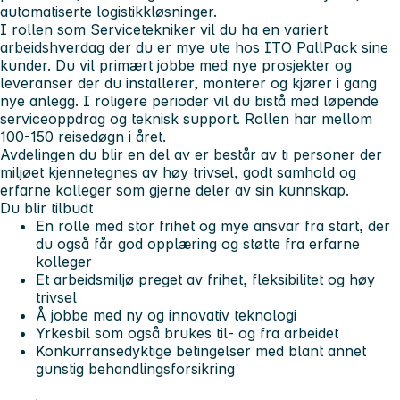
automatiserte logistikkløsninger.
I rollen som Servicetekniker vil du ha en variert
arbeidshverdag der du er mye ute hos ITO PallPack sine
kunder. Du vil primært jobbe med nye prosjekter og
leveranser der du installerer, monterer og kjører i gang
nye anlegg. I roligere perioder vil du bistå med løpende
serviceoppdrag og teknisk support. Rollen har mellom
100-150 reisedøgn i året.
Avdelingen du blir en del av er består av ti personer der
miljøet kjennetegnes av høy trivsel, godt samhold og
erfarne kolleger som gjerne deler av sin kunnskap.
Du blir tilbudt
En rolle med stor frihet og mye ansvar fra start, der
du også får god opplæring og støtte fra erfarne
kolleger
Et arbeidsmiljø preget av frihet, fleksibilitet og høy
trivsel
Å jobbe med ny og innovativ teknologi
Yrkesbil som også brukes til- og fra arbeidet
Konkurransedyktige betingelser med blant annet
gunstig behandlingsforsikring