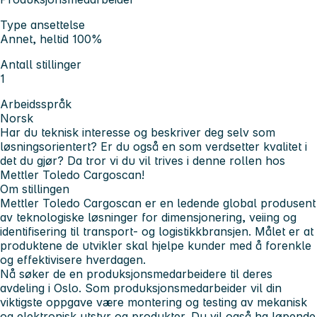
Type ansettelse
Annet, heltid 100%
Antall stillinger
1
Arbeidsspråk
Norsk
Har du teknisk interesse og beskriver deg selv som
løsningsorientert? Er du også en som verdsetter kvalitet i
det du gjør? Da tror vi du vil trives i denne rollen hos
Mettler Toledo Cargoscan!
Om stillingen
Mettler Toledo Cargoscan er en ledende global produsent
av teknologiske løsninger for dimensjonering, veiing og
identifisering til transport- og logistikkbransjen. Målet er at
produktene de utvikler skal hjelpe kunder med å forenkle
og effektivisere hverdagen.
Nå søker de en produksjonsmedarbeidere til deres
avdeling i Oslo. Som produksjonsmedarbeider vil din
viktigste oppgave være montering og testing av mekanisk
og elektronisk utstyr og produkter. Du vil også ha løpende