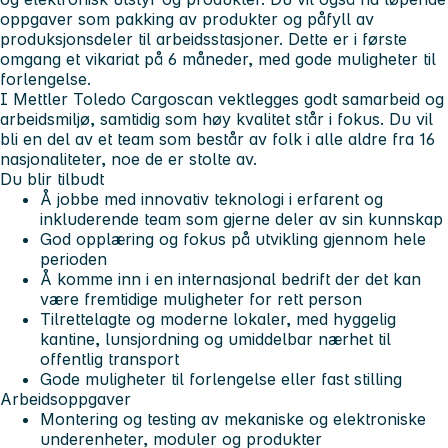
oppgaver som pakking av produkter og påfyll av
produksjonsdeler til arbeidsstasjoner. Dette er i første
omgang et vikariat på 6 måneder, med gode muligheter til
forlengelse.
I Mettler Toledo Cargoscan vektlegges godt samarbeid og
arbeidsmiljø, samtidig som høy kvalitet står i fokus. Du vil
bli en del av et team som består av folk i alle aldre fra 16
nasjonaliteter, noe de er stolte av.
Du blir tilbudt
Å jobbe med innovativ teknologi i erfarent og
inkluderende team som gjerne deler av sin kunnskap
God opplæring og fokus på utvikling gjennom hele
perioden
Å komme inn i en internasjonal bedrift der det kan
være fremtidige muligheter for rett person
Tilrettelagte og moderne lokaler, med hyggelig
kantine, lunsjordning og umiddelbar nærhet til
offentlig transport
Gode muligheter til forlengelse eller fast stilling
Arbeidsoppgaver
Montering og testing av mekaniske og elektroniske
underenheter, moduler og produkter