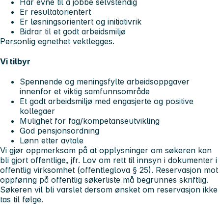
Har evne til å jobbe selvstendig
Er resultatorientert
Er løsningsorientert og initiativrik
Bidrar til et godt arbeidsmiljø
Personlig egnethet vektlegges.
Vi tilbyr
Spennende og meningsfylte arbeidsoppgaver
innenfor et viktig samfunnsområde
Et godt arbeidsmiljø med engasjerte og positive
kollegaer
Mulighet for fag/kompetanseutvikling
God pensjonsordning
Lønn etter avtale
Vi gjør oppmerksom på at opplysninger om søkeren kan
bli gjort offentlige, jfr. Lov om rett til innsyn i dokumenter i
offentlig virksomhet (offentleglova § 25). Reservasjon mot
oppføring på offentlig søkerliste må begrunnes skriftlig.
Søkeren vil bli varslet dersom ønsket om reservasjon ikke
tas til følge.