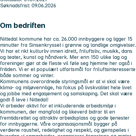
Søknadsfrist: 09.06.2026
Om bedriften
Nittedal kommune har ca. 26.000 innbyggere og ligger 15
minutter fra Sinsenkrysset i grønne og landlige omgivelser.
Vi har et rikt kulturliv innen idrett, friluftsliv, musikk, dans
og teater, kunst og håndverk. Mer enn 150 ulike lag og
foreninger gjør at de fleste vil føle seg hjemme her også i
fritiden. Vi er et populært utfartsmål for friluftsinteresserte
både sommer og vinter.
Kommunens overordnede styringsmål er at vi skal være
klima- og miljøvennlige, ha fokus på livskvalitet hele livet
og jobbe med engasjement og samskaping. Det skal være
godt å leve i Nittedal!
Vi arbeider aktivt for et inkluderende arbeidsmiljø i
kommunen, der mangfold og likeverd bidrar til en
fremtidsrettet og attraktiv arbeidsplass og gode tjenester
for innbyggerne. Våre organisasjonsmål bygger på
verdiene raushet, redelighet og respekt, og gjenspeiles i
hvordan vi samarbeider, organiserer tjenestene og møter