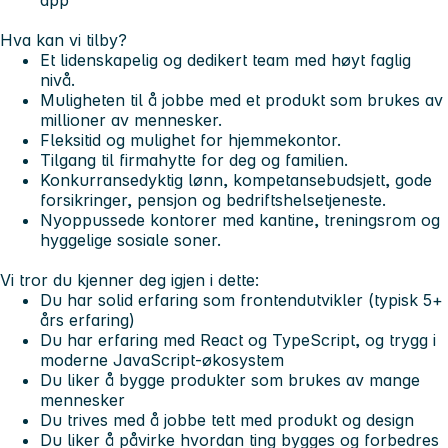
app
Hva kan vi tilby?
Et lidenskapelig og dedikert team med høyt faglig
nivå.
Muligheten til å jobbe med et produkt som brukes av
millioner av mennesker.
Fleksitid og mulighet for hjemmekontor.
Tilgang til firmahytte for deg og familien.
Konkurransedyktig lønn, kompetansebudsjett, gode
forsikringer, pensjon og bedriftshelsetjeneste.
Nyoppussede kontorer med kantine, treningsrom og
hyggelige sosiale soner.
Vi tror du kjenner deg igjen i dette:
Du har solid erfaring som frontendutvikler (typisk 5+
års erfaring)
Du har erfaring med React og TypeScript, og trygg i
moderne JavaScript-økosystem
Du liker å bygge produkter som brukes av mange
mennesker
Du trives med å jobbe tett med produkt og design
Du liker å påvirke hvordan ting bygges og forbedres