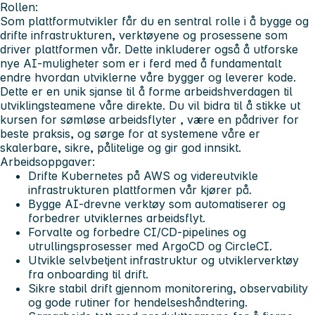
Rollen:
Som plattformutvikler får du en sentral rolle i å bygge og
drifte infrastrukturen, verktøyene og prosessene som
driver plattformen vår. Dette inkluderer også å utforske
nye AI-muligheter som er i ferd med å fundamentalt
endre hvordan utviklerne våre bygger og leverer kode.
Dette er en unik sjanse til å forme arbeidshverdagen til
utviklingsteamene våre direkte. Du vil bidra til å stikke ut
kursen for sømløse arbeidsflyter , være en pådriver for
beste praksis, og sørge for at systemene våre er
skalerbare, sikre, pålitelige og gir god innsikt.
Arbeidsoppgaver:
Drifte Kubernetes på AWS og videreutvikle
infrastrukturen plattformen vår kjører på.
Bygge AI-drevne verktøy som automatiserer og
forbedrer utviklernes arbeidsflyt.
Forvalte og forbedre CI/CD-pipelines og
utrullingsprosesser med ArgoCD og CircleCI.
Utvikle selvbetjent infrastruktur og utviklerverktøy
fra onboarding til drift.
Sikre stabil drift gjennom monitorering, observability
og gode rutiner for hendelseshåndtering.