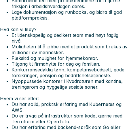
Samarbeide tett med produktteamene for å fjerne
friksjon i arbeidshverdagen deres.
Lage dokumentasjon og runbooks, og bidra til god
plattformpraksis.
Hva kan vi tilby?
Et lidenskapelig og dedikert team med høyt faglig
nivå.
Muligheten til å jobbe med et produkt som brukes av
millioner av mennesker.
Fleksitid og mulighet for hjemmekontor.
Tilgang til firmahytte for deg og familien.
Konkurransedyktig lønn, kompetansebudsjett, gode
forsikringer, pensjon og bedriftshelsetjeneste.
Nyoppussede kontorer i Kvadraturen med kantine,
treningsrom og hyggelige sosiale soner.
Hvem vi ser etter:
Du har solid, praktisk erfaring med Kubernetes og
AWS.
Du er trygg på infrastruktur som kode, gjerne med
Terraform eller OpenTofu.
Du har erfaring med backend-språk som Go eller