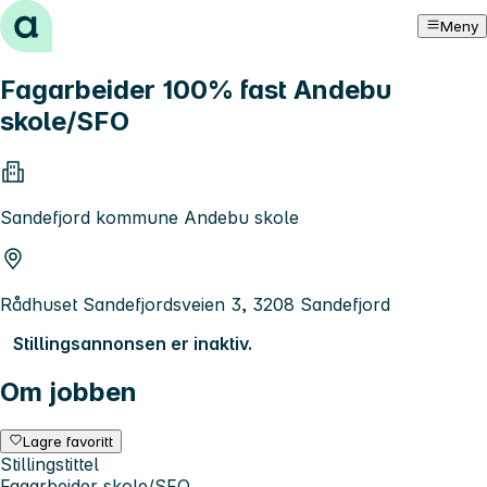
Hopp til innhold
Meny
Fagarbeider 100% fast Andebu
skole/SFO
Sandefjord kommune Andebu skole
Rådhuset Sandefjordsveien 3, 3208 Sandefjord
Stillingsannonsen er inaktiv.
Om jobben
Lagre favoritt
Stillingstittel
Fagarbeider skole/SFO