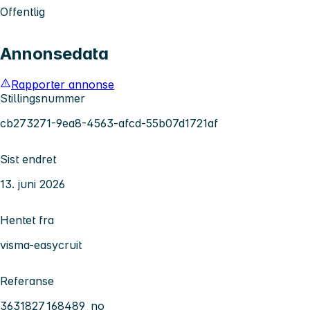
Offentlig
Annonsedata
Rapporter annonse
Stillingsnummer
cb273271-9ea8-4563-afcd-55b07d1721af
Sist endret
13. juni 2026
Hentet fra
visma-easycruit
Referanse
3631827_168489_no