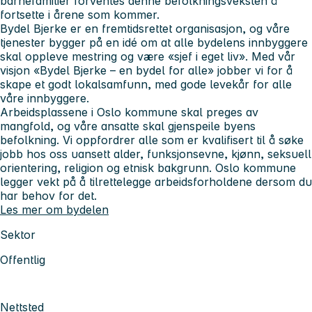
barnefamilier forventes denne befolkningsveksten å
fortsette i årene som kommer.
Bydel Bjerke er en fremtidsrettet organisasjon, og våre
tjenester bygger på en idé om at alle bydelens innbyggere
skal oppleve mestring og være «sjef i eget liv». Med vår
visjon «Bydel Bjerke – en bydel for alle» jobber vi for å
skape et godt lokalsamfunn, med gode levekår for alle
våre innbyggere.
Arbeidsplassene i Oslo kommune skal preges av
mangfold, og våre ansatte skal gjenspeile byens
befolkning. Vi oppfordrer alle som er kvalifisert til å søke
jobb hos oss uansett alder, funksjonsevne, kjønn, seksuell
orientering, religion og etnisk bakgrunn. Oslo kommune
legger vekt på å tilrettelegge arbeidsforholdene dersom du
har behov for det.
Les mer om bydelen
Sektor
Offentlig
Nettsted