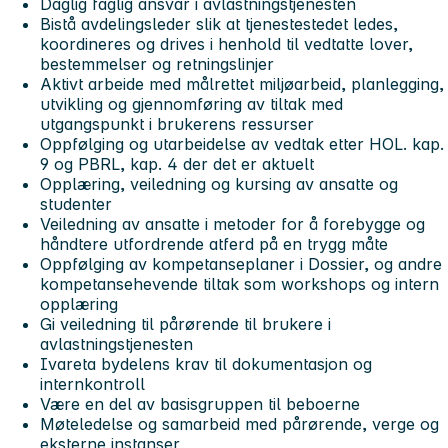
Daglig faglig ansvar i avlastningstjenesten
Bistå avdelingsleder slik at tjenestestedet ledes,
koordineres og drives i henhold til vedtatte lover,
bestemmelser og retningslinjer
Aktivt arbeide med målrettet miljøarbeid, planlegging,
utvikling og gjennomføring av tiltak med
utgangspunkt i brukerens ressurser
Oppfølging og utarbeidelse av vedtak etter HOL. kap.
9 og PBRL, kap. 4 der det er aktuelt
Opplæring, veiledning og kursing av ansatte og
studenter
Veiledning av ansatte i metoder for å forebygge og
håndtere utfordrende atferd på en trygg måte
Oppfølging av kompetanseplaner i Dossier, og andre
kompetansehevende tiltak som workshops og intern
opplæring
Gi veiledning til pårørende til brukere i
avlastningstjenesten
Ivareta bydelens krav til dokumentasjon og
internkontroll
Være en del av basisgruppen til beboerne
Møteledelse og samarbeid med pårørende, verge og
eksterne instanser