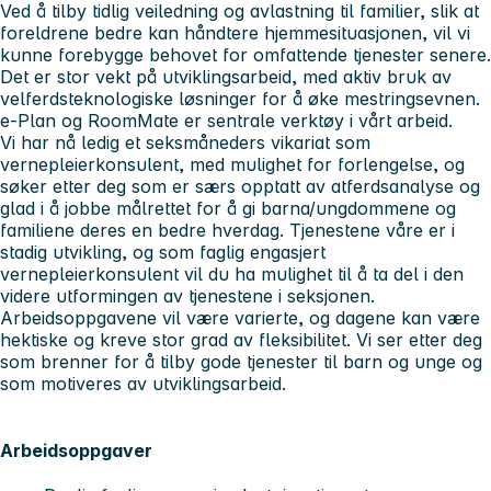
Ved å tilby tidlig veiledning og avlastning til familier, slik at
foreldrene bedre kan håndtere hjemmesituasjonen, vil vi
kunne forebygge behovet for omfattende tjenester senere.
Det er stor vekt på utviklingsarbeid, med aktiv bruk av
velferdsteknologiske løsninger for å øke mestringsevnen.
e-Plan og RoomMate er sentrale verktøy i vårt arbeid.
Vi har nå ledig et seksmåneders vikariat som
vernepleierkonsulent, med mulighet for forlengelse, og
søker etter deg som er særs opptatt av atferdsanalyse og
glad i å jobbe målrettet for å gi barna/ungdommene og
familiene deres en bedre hverdag. Tjenestene våre er i
stadig utvikling, og som faglig engasjert
vernepleierkonsulent vil du ha mulighet til å ta del i den
videre utformingen av tjenestene i seksjonen.
Arbeidsoppgavene vil være varierte, og dagene kan være
hektiske og kreve stor grad av fleksibilitet. Vi ser etter deg
som brenner for å tilby gode tjenester til barn og unge og
som motiveres av utviklingsarbeid.
Arbeidsoppgaver