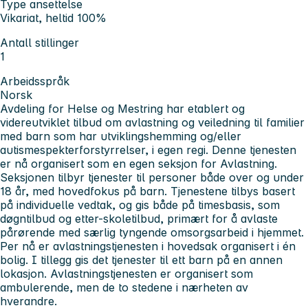
Type ansettelse
Vikariat, heltid 100%
Antall stillinger
1
Arbeidsspråk
Norsk
Avdeling for Helse og Mestring har etablert og
videreutviklet tilbud om avlastning og veiledning til familier
med barn som har utviklingshemming og/eller
autismespekterforstyrrelser, i egen regi. Denne tjenesten
er nå organisert som en egen seksjon for Avlastning.
Seksjonen tilbyr tjenester til personer både over og under
18 år, med hovedfokus på barn. Tjenestene tilbys basert
på individuelle vedtak, og gis både på timesbasis, som
døgntilbud og etter-skoletilbud, primært for å avlaste
pårørende med særlig tyngende omsorgsarbeid i hjemmet.
Per nå er avlastningstjenesten i hovedsak organisert i én
bolig. I tillegg gis det tjenester til ett barn på en annen
lokasjon. Avlastningstjenesten er organisert som
ambulerende, men de to stedene i nærheten av
hverandre.