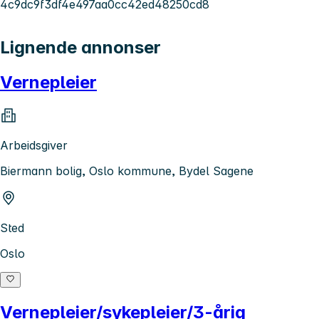
4c9dc9f3df4e497aa0cc42ed48250cd8
Lignende annonser
Vernepleier
Arbeidsgiver
Biermann bolig, Oslo kommune, Bydel Sagene
Sted
Oslo
Vernepleier/sykepleier/3-årig