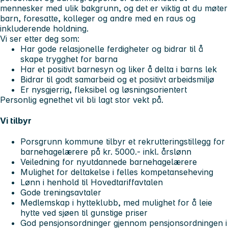
mennesker med ulik bakgrunn, og det er viktig at du møter
barn, foresatte, kolleger og andre med en raus og
inkluderende holdning.
Vi ser etter deg som:
Har gode relasjonelle ferdigheter og bidrar til å
skape trygghet for barna
Har et positivt barnesyn og liker å delta i barns lek
Bidrar til godt samarbeid og et positivt arbeidsmiljø
Er nysgjerrig, fleksibel og løsningsorientert
Personlig egnethet vil bli lagt stor vekt på.
Vi tilbyr
Porsgrunn kommune tilbyr et rekrutteringstillegg for
barnehagelærere på kr. 5000.- inkl. årslønn
Veiledning for nyutdannede barnehagelærere
Mulighet for deltakelse i felles kompetanseheving
Lønn i henhold til Hovedtariffavtalen
Gode treningsavtaler
Medlemskap i hytteklubb, med mulighet for å leie
hytte ved sjøen til gunstige priser
God pensjonsordninger gjennom pensjonsordningen i