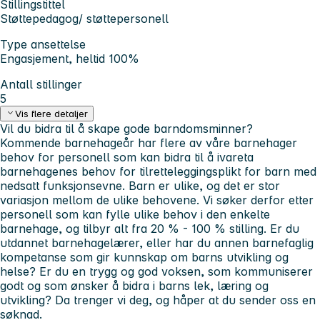
Stillingstittel
Støttepedagog/ støttepersonell
Type ansettelse
Engasjement, heltid 100%
Antall stillinger
5
Vis flere detaljer
Vil du bidra til å skape gode barndomsminner?
Kommende barnehageår har flere av våre barnehager
behov for personell som kan bidra til å ivareta
barnehagenes behov for tilretteleggingsplikt for barn med
nedsatt funksjonsevne. Barn er ulike, og det er stor
variasjon mellom de ulike behovene. Vi søker derfor etter
personell som kan fylle ulike behov i den enkelte
barnehage, og tilbyr alt fra 20 % - 100 % stilling. Er du
utdannet barnehagelærer, eller har du annen barnefaglig
kompetanse som gir kunnskap om barns utvikling og
helse? Er du en trygg og god voksen, som kommuniserer
godt og som ønsker å bidra i barns lek, læring og
utvikling? Da trenger vi deg, og håper at du sender oss en
søknad.