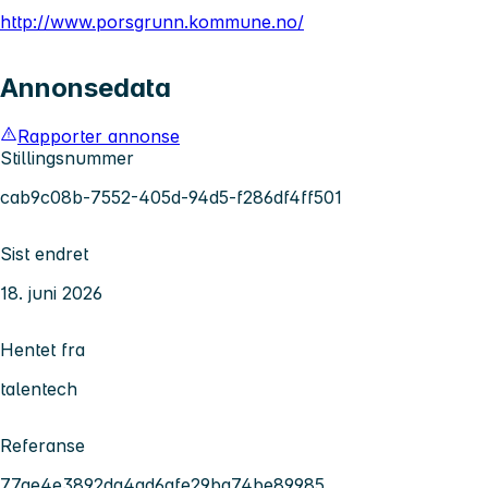
http://www.porsgrunn.kommune.no/
Annonsedata
Rapporter annonse
Stillingsnummer
cab9c08b-7552-405d-94d5-f286df4ff501
Sist endret
18. juni 2026
Hentet fra
talentech
Referanse
77ae4e3892da4ad6afe29ba74be89985