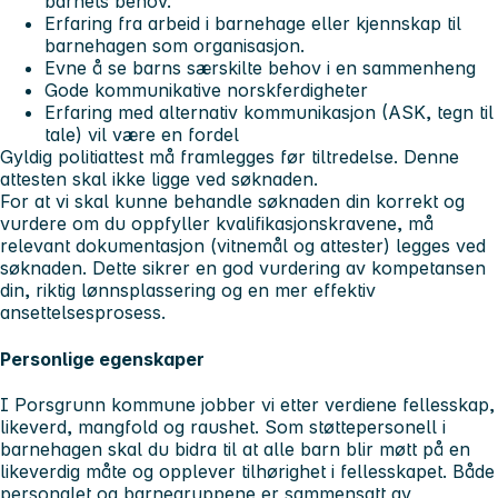
barnets behov.
Erfaring fra arbeid i barnehage eller kjennskap til
barnehagen som organisasjon.
Evne å se barns særskilte behov i en sammenheng
Gode kommunikative norskferdigheter
Erfaring med alternativ kommunikasjon (ASK, tegn til
tale) vil være en fordel
Gyldig politiattest må framlegges før tiltredelse. Denne
attesten skal ikke ligge ved søknaden.
For at vi skal kunne behandle søknaden din korrekt og
vurdere om du oppfyller kvalifikasjonskravene, må
relevant dokumentasjon (vitnemål og attester) legges ved
søknaden. Dette sikrer en god vurdering av kompetansen
din, riktig lønnsplassering og en mer effektiv
ansettelsesprosess.
Personlige egenskaper
I Porsgrunn kommune jobber vi etter verdiene
fellesskap,
likeverd, mangfold og raushet
. Som støttepersonell i
barnehagen skal du bidra til at alle barn blir møtt på en
likeverdig måte og opplever tilhørighet i fellesskapet. Både
personalet og barnegruppene er sammensatt av