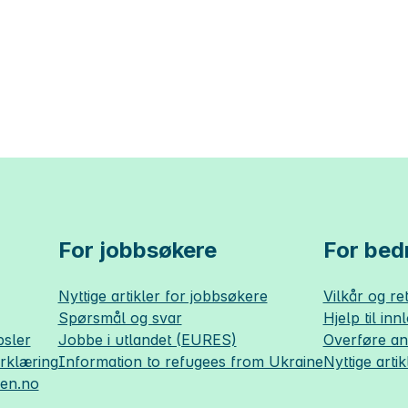
For jobbsøkere
For bedr
Nyttige artikler for jobbsøkere
Vilkår og ret
Spørsmål og svar
Hjelp til inn
sler
Jobbe i utlandet (EURES)
Overføre a
erklæring
Information to refugees from Ukraine
Nyttige artik
sen.no