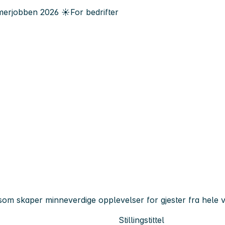
erjobben
2026
☀️
For bedrifter
am som skaper minneverdige opplevelser for gjester fra hele
Stillingstittel