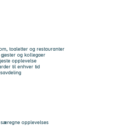
om, toaletter og restauranter
 gjester og kollegaer
gjeste opplevelse
rder til enhver tid
dsavdeling
t særegne opplevelses