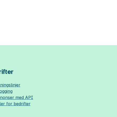
ifter
ningslinjer
logging
nnonser med API
ler for bedrifter