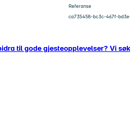
Referanse
ca735458-bc3c-467f-bd3e
bidra til gode gjesteopplevelser? Vi sø