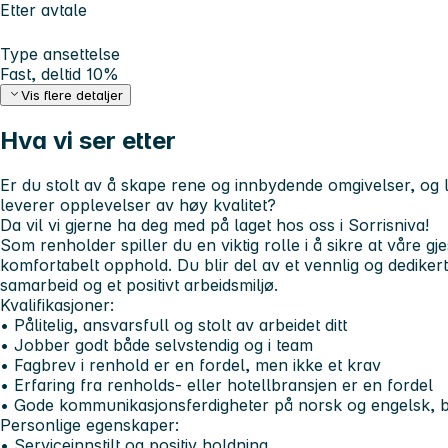
Etter avtale
Type ansettelse
Fast, deltid 10%
Vis flere detaljer
Hva vi ser etter
Er du stolt av å skape rene og innbydende omgivelser, og l
leverer opplevelser av høy kvalitet?
Da vil vi gjerne ha deg med på laget hos oss i Sorrisniva!
Som renholder spiller du en viktig rolle i å sikre at våre gj
komfortabelt opphold. Du blir del av et vennlig og dedikert
samarbeid og et positivt arbeidsmiljø.
Kvalifikasjoner:
• Pålitelig, ansvarsfull og stolt av arbeidet ditt
• Jobber godt både selvstendig og i team
• Fagbrev i renhold er en fordel, men ikke et krav
• Erfaring fra renholds- eller hotellbransjen er en fordel
• Gode kommunikasjonsferdigheter på norsk og engelsk, bå
Personlige egenskaper:
• Serviceinnstilt og positiv holdning