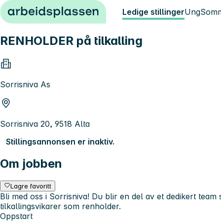
Hopp til innhold
Ledige stillinger
Ung
Somm
RENHOLDER på tilkalling
Sorrisniva As
Sorrisniva 20, 9518 Alta
Stillingsannonsen er inaktiv.
Om jobben
Lagre favoritt
Bli med oss i Sorrisniva! Du blir en del av et dedikert te
tilkallingsvikarer som renholder.
Oppstart