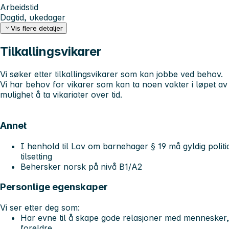
Arbeidstid
Dagtid, ukedager
Vis flere detaljer
Tilkallingsvikarer
Vi søker etter tilkallingsvikarer som kan jobbe ved behov.
Vi har behov for vikarer som kan ta noen vakter i løpet a
mulighet å ta vikariater over tid.
Annet
I henhold til Lov om barnehager § 19 må gyldig polit
tilsetting
Behersker norsk på nivå B1/A2
Personlige egenskaper
Vi ser etter deg som:
Har evne til å skape gode relasjoner med mennesker,
foreldre.