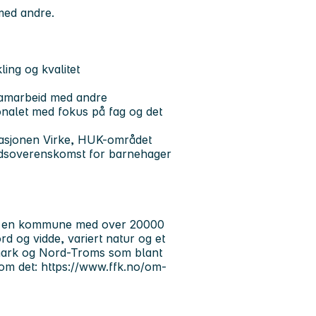
 med andre.
ing og kvalitet
samarbeid med andre
nalet med fokus på fag og det
isasjonen Virke, HUK-området
Landsoverenskomst for barnehager
 og en kommune med over 20000
rd og vidde, variert natur og et
innmark og Nord-Troms som blant
om det: https://www.ffk.no/om-