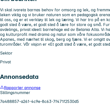
Vi skal ivareta barnas behov for omsorg og lek, og fremm
leken viktig og vi bruker naturen som en pedagogisk aren
til oss, og er et verktøy til lek og læring. Vi har tro på en k
godt sted å være, et godt sted å lære for store og små. F
avdelings, privat ideell barnehage eid av Betania Alta. Vi h
og kulturprofil med drama og natur som våre fokusområder. V
Apanes, med nærhet til skog, berg og fjære. Vi er omgitt av
turområder. Vår visjon er «Et godt sted å være, et godt ste
Sektor
Privat
Annonsedata
Rapporter annonse
Stillingsnummer
7a488857-a261-4c9e-8c63-7f471f2530d5