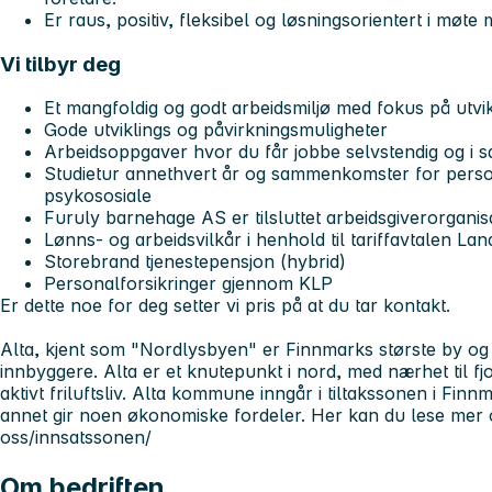
Er raus, positiv, fleksibel og løsningsorientert i møte
Vi tilbyr deg
Et mangfoldig og godt arbeidsmiljø med fokus på utvikl
Gode utviklings og påvirkningsmuligheter
Arbeidsoppgaver hvor du får jobbe selvstendig og i 
Studietur annethvert år og sammenkomster for perso
psykososiale
Furuly barnehage AS er tilsluttet arbeidsgiverorgan
Lønns- og arbeidsvilkår i henhold til tariffavtalen 
Storebrand tjenestepensjon (hybrid)
Personalforsikringer gjennom KLP
Er dette noe for deg setter vi pris på at du tar kontakt.
Alta, kjent som "Nordlysbyen" er Finnmarks største by
innbyggere. Alta er et knutepunkt i nord, med nærhet til fjo
aktivt friluftsliv. Alta kommune inngår i tiltakssonen i F
annet gir noen økonomiske fordeler. Her kan du lese mer 
oss/innsatssonen/
Om bedriften