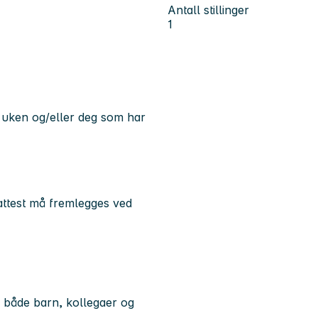
Antall stillinger
1
v uken og/eller deg som har
iattest må fremlegges ved
 både barn, kollegaer og