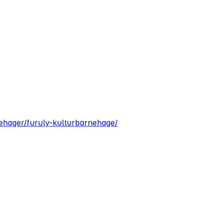
nehager/furuly-kulturbarnehage/