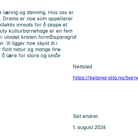
e læring og danning. Hos oss er
a. Drama er noe som appellerer
ollektiv innsats for å skape et
uruly kulturbarnehage er en fem
ar utvidet kristen formålsparagraf
i ligger noe skjult til i
 flott natur og mange fine
d å lære for store og små»
Nettsted
https://betania-alta.no/bar
Sist endret
1. august 2026