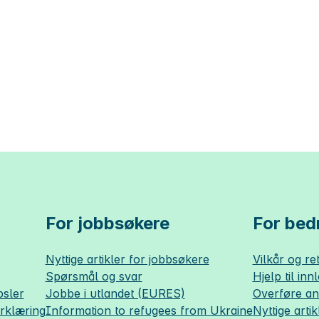
For jobbsøkere
For bedr
Nyttige artikler for jobbsøkere
Vilkår og ret
Spørsmål og svar
Hjelp til inn
sler
Jobbe i utlandet (EURES)
Overføre a
erklæring
Information to refugees from Ukraine
Nyttige artik