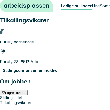
Hopp til innhold
Ledige stillinger
Ung
Somm
Tilkallingsvikarer
Furuly barnehage
Furuly 23, 9512 Alta
Stillingsannonsen er inaktiv.
Om jobben
Lagre favoritt
Stillingstittel
Tilkallingsvikarer