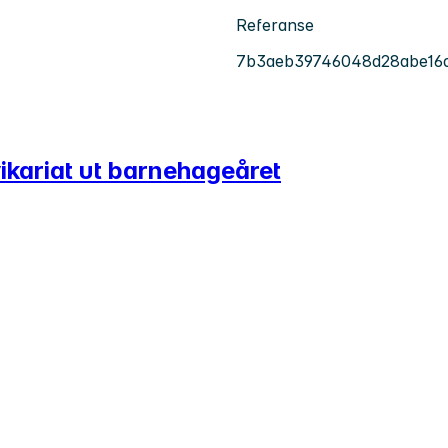
Referanse
7b3aeb39746048d28abe16
vikariat ut barnehageåret