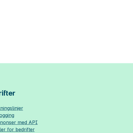
ifter
ningslinjer
logging
nnonser med API
ler for bedrifter