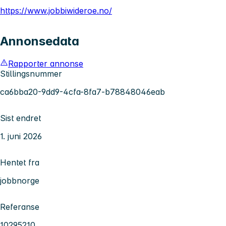
https://www.jobbiwideroe.no/
Annonsedata
Rapporter annonse
Stillingsnummer
ca6bba20-9dd9-4cfa-8fa7-b78848046eab
Sist endret
1. juni 2026
Hentet fra
jobbnorge
Referanse
10295210