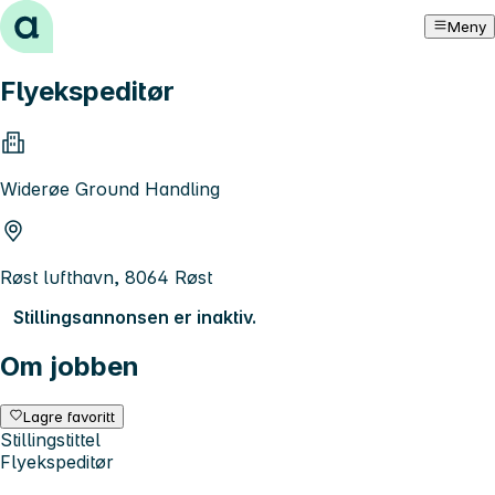
Hopp til innhold
Meny
Flyekspeditør
Widerøe Ground Handling
Røst lufthavn, 8064 Røst
Stillingsannonsen er inaktiv.
Om jobben
Lagre favoritt
Stillingstittel
Flyekspeditør