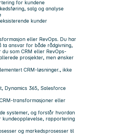
rtering for kundene
rkedsføring, salg og analyse
e
s eksisterende kunder
sformasjon eller RevOps. Du har
å ta ansvar for både rådgivning,
ber du som CRM eller RevOps-
 allerede prosjekter, men ønsker
plementert CRM-løsninger., ikke
ot, Dynamics 365, Salesforce
 CRM-transformasjoner eller
de systemer, og forstår hvordan
ker kundeopplevelse, rapportering
osesser og markedsprosesser til