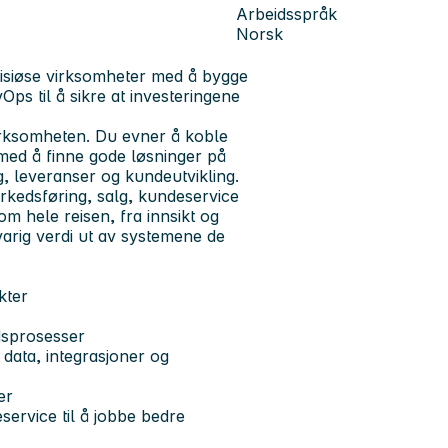
Arbeidsspråk
Norsk
isiøse virksomheter med å bygge
s til å sikre at investeringene
irksomheten. Du evner å koble
med å finne gode løsninger på
, leveranser og kundeutvikling.
kedsføring, salg, kundeservice
m hele reisen, fra innsikt og
 varig verdi ut av systemene de
kter
dsprosesser
data, integrasjoner og
er
ervice til å jobbe bedre