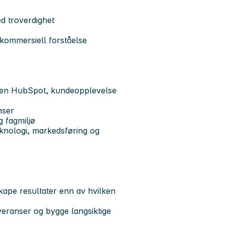
ed troverdighet
kommersiell forståelse
innen HubSpot, kundeopplevelse
nser
g fagmiljø
eknologi, markedsføring og
skape resultater enn av hvilken
veranser og bygge langsiktige