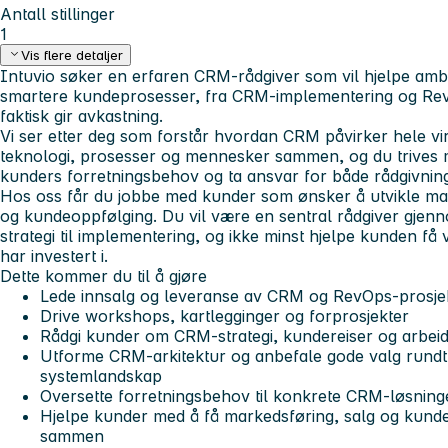
Antall stillinger
1
Vis flere detaljer
Intuvio søker en erfaren CRM-rådgiver som vil hjelpe amb
smartere kundeprosesser, fra CRM-implementering og RevOp
faktisk gir avkastning.
Vi ser etter deg som forstår hvordan CRM påvirker hele v
teknologi, prosesser og mennesker sammen, og du trives 
kunders forretningsbehov og ta ansvar for både rådgivning
Hos oss får du jobbe med kunder som ønsker å utvikle mar
og kundeoppfølging. Du vil være en sentral rådgiver gjenno
strategi til implementering, og ikke minst hjelpe kunden få
har investert i.
Dette kommer du til å gjøre
Lede innsalg og leveranse av CRM og RevOps-prosje
Drive workshops, kartlegginger og forprosjekter
Rådgi kunder om CRM-strategi, kundereiser og arbei
Utforme CRM-arkitektur og anbefale gode valg rundt 
systemlandskap
Oversette forretningsbehov til konkrete CRM-løsning
Hjelpe kunder med å få markedsføring, salg og kundes
sammen