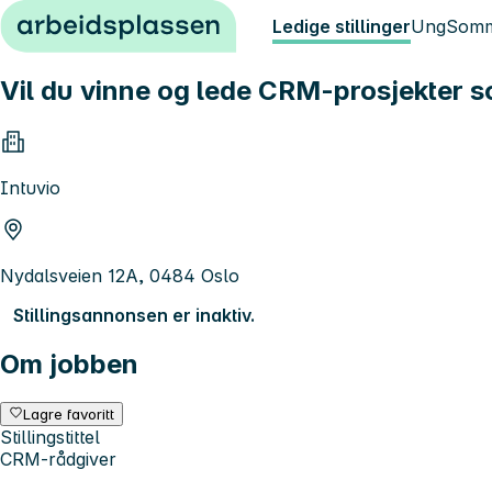
Hopp til innhold
Ledige stillinger
Ung
Somm
Vil du vinne og lede CRM-prosjekter s
Intuvio
Nydalsveien 12A, 0484 Oslo
Stillingsannonsen er inaktiv.
Om jobben
Lagre favoritt
Stillingstittel
CRM-rådgiver