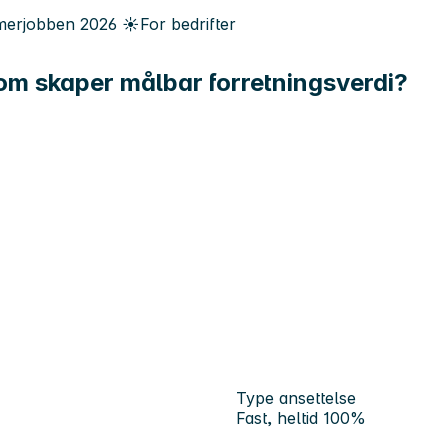
erjobben
2026
☀️
For bedrifter
om skaper målbar forretningsverdi?
Type ansettelse
Fast, heltid 100%