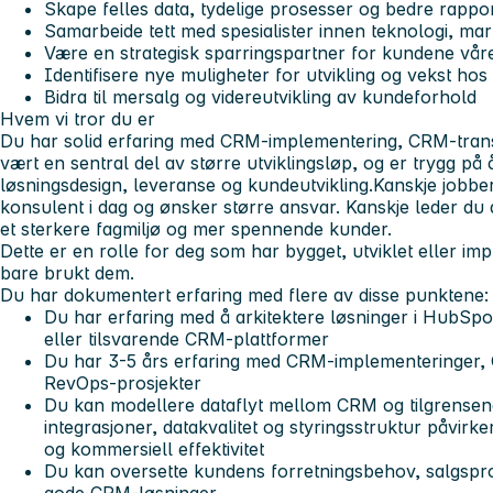
Skape felles data, tydelige prosesser og bedre rappo
Samarbeide tett med spesialister innen teknologi, ma
Være en strategisk sparringspartner for kundene vår
Identifisere nye muligheter for utvikling og vekst ho
Bidra til mersalg og videreutvikling av kundeforhold
Hvem vi tror du er
Du har solid erfaring med CRM-implementering, CRM-tran
vært en sentral del av større utviklingsløp, og er trygg på 
løsningsdesign, leveranse og kundeutvikling.Kanskje job
konsulent i dag og ønsker større ansvar. Kanskje leder du
et sterkere fagmiljø og mer spennende kunder.
Dette er en rolle for deg som har bygget, utviklet eller im
bare brukt dem.
Du har dokumentert erfaring med flere av disse punktene:
Du har erfaring med å arkitektere løsninger i HubSp
eller tilsvarende CRM-plattformer
Du har 3-5 års erfaring med CRM-implementeringer,
RevOps-prosjekter
Du kan modellere dataflyt mellom CRM og tilgrensen
integrasjoner, datakvalitet og styringsstruktur påvir
og kommersiell effektivitet
Du kan oversette kundens forretningsbehov, salgspr