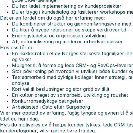
gode CRM-løsninger
Du har ledet implementering av kundeprosjekter
Du er trygg i kundedialog og fasiliterer workshops m
Det er en fordel om du også har erfaring med:
Du kombinerer struktur og gjennomføringsevne med 
Du liker å bygge relasjoner og skape verdi over tid
Endringsledelse og organisasjonsutvikling
AI, automatisering og moderne arbeidsprosesser
Hos oss får du
En nøkkelrolle i et av Norges sterkeste fagmiljøer 
og vekst
Mulighet til å forme og lede CRM- og RevOps-levera
Stor påvirkning på hvordan vi utvikler både kunder o
Tett samarbeid med dyktige kolleger innen strategi, t
analyse
Kort vei til beslutninger og stor grad av tillit
En kultur preget av samarbeid, utvikling og raushet
Konkurransedyktige betingelser
Arbeidssted i Oslo eller Sarpsborg
Vi er mer opptatt av erfaring, faglig tyngde og evnen til å 
tittel du har i dag.
Hvis du motiveres av å hjelpe kunder lykkes, lede CRM-le
kunderelasjoner, vil vi gjerne høre fra deg.