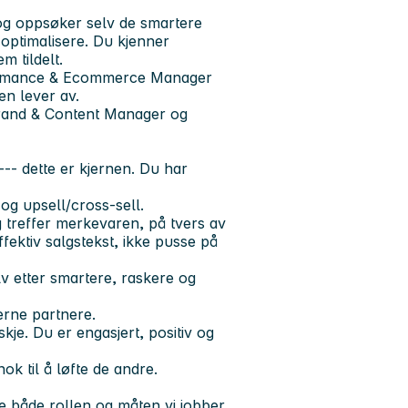
 og oppsøker selv de smartere
 optimalisere. Du kjenner
m tildelt.
formance & Ecommerce Manager
en lever av.
Brand & Content Manager og
-- dette er kjernen. Du har
og upsell/cross-sell.
g treffer merkevaren, på tvers av
ektiv salgstekst, ikke pusse på
elv etter smartere, raskere og
erne partnere.
skje. Du er engasjert, positiv og
nok til å løfte de andre.
 både rollen og måten vi jobber