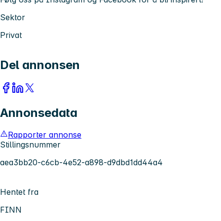
Sektor
Privat
Del annonsen
Annonsedata
Rapporter annonse
Stillingsnummer
aea3bb20-c6cb-4e52-a898-d9dbd1dd44a4
Hentet fra
FINN