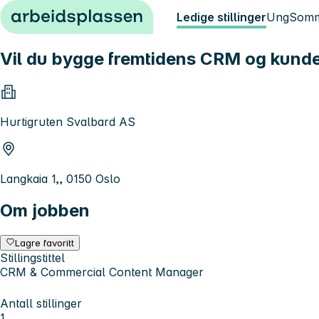
Hopp til innhold
Ledige stillinger
Ung
Somm
Vil du bygge fremtidens CRM og kun
Hurtigruten Svalbard AS
Langkaia 1,, 0150 Oslo
Om jobben
Lagre favoritt
Stillingstittel
CRM & Commercial Content Manager
Antall stillinger
1