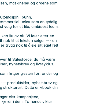
sen, maskineriet og ordene som
 automasjon i bunn,
kommersiell tekst som en tydelig
 valg for et lite, ambisiøst team:
an litt av alt. Vi leter etter en
nok til at teksten selger --- en
 trygg nok til å eie sitt eget felt
over til Salesforce; du må være
eiser, nyhetsbrev og livssyklus.
som følger gjesten før, under og
 --- produktsider, nyhetsbrev og
 strukturert. Dette er «book din
ager eier kampanjene,
 kjører i dem. To hender, klar