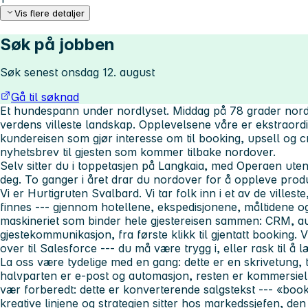
Vis flere detaljer
Søk på jobben
Søk senest onsdag 12. august
Gå til søknad
Et hundespann under nordlyset. Middag på 78 grader nord. 
verdens villeste landskap. Opplevelsene våre er ekstraor
kundereisen som gjør interesse om til booking, upsell og cr
nyhetsbrev til gjesten som kommer tilbake nordover.
Selv sitter du i toppetasjen på Langkaia, med Operaen ute
deg. To ganger i året drar du nordover for å oppleve prod
Vi er Hurtigruten Svalbard. Vi tar folk inn i et av de ville
finnes --- gjennom hotellene, ekspedisjonene, måltidene o
maskineriet som binder hele gjestereisen sammen: CRM, a
gjestekommunikasjon, fra første klikk til gjentatt booking. 
over til Salesforce --- du må være trygg i, eller rask til å 
La oss være tydelige med en gang: dette er en skrivetung, t
halvparten er e-post og automasjon, resten er kommersiell
vær forberedt: dette er konverterende salgstekst --- «book 
kreative linjene og strategien sitter hos markedssjefen, den