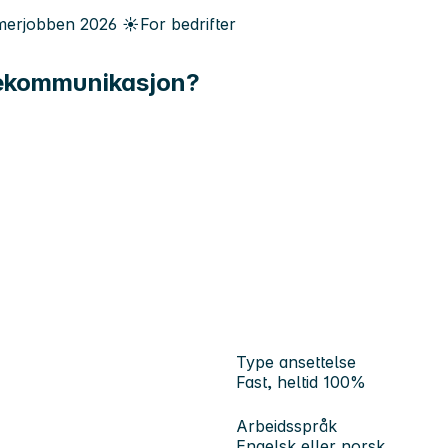
erjobben
2026
☀️
For bedrifter
dekommunikasjon?
Type ansettelse
Fast, heltid 100%
Arbeidsspråk
Engelsk eller norsk