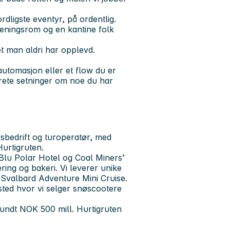
ligste eventyr, på ordentlig.
reningsrom og en kantine folk
det man aldri har opplevd.
utomasjon eller et flow du er
nkrete setninger om noe du har
vsbedrift og turoperatør, med
Hurtigruten.
Blu Polar Hotel og Coal Miners’
ring og bakeri. Vi leverer unike
g Svalbard Adventure Mini Cruise.
sted hvor vi selger snøscootere
rundt NOK 500 mill. Hurtigruten