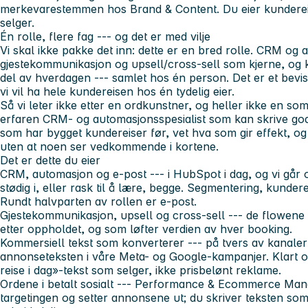
merkevarestemmen hos Brand & Content. Du eier kunderei
selger.
Én rolle, flere fag --- og det er med vilje
Vi skal ikke pakke det inn: dette er en bred rolle. CRM og
gjestekommunikasjon og upsell/cross-sell som kjerne, og 
del av hverdagen --- samlet hos én person. Det er et bevisst
vi vil ha hele kundereisen hos én tydelig eier.
Så vi leter ikke etter en ordkunstner, og heller ikke en som k
erfaren CRM- og automasjonsspesialist som kan skrive godt 
som har bygget kundereiser før, vet hva som gir effekt, og er
uten at noen ser vedkommende i kortene.
Det er dette du eier
CRM, automasjon og e-post --- i HubSpot i dag, og vi går 
stødig i, eller rask til å lære, begge. Segmentering, kunder
Rundt halvparten av rollen er e-post.
Gjestekommunikasjon, upsell og cross-sell --- de flowene 
etter oppholdet, og som løfter verdien av hver booking.
Kommersiell tekst som konverterer --- på tvers av kanaler
annonseteksten i våre Meta- og Google-kampanjer. Klart og
reise i dag»-tekst som selger, ikke prisbelønt reklame.
Ordene i betalt sosialt --- Performance & Ecommerce Man
targetingen og setter annonsene ut; du skriver teksten som