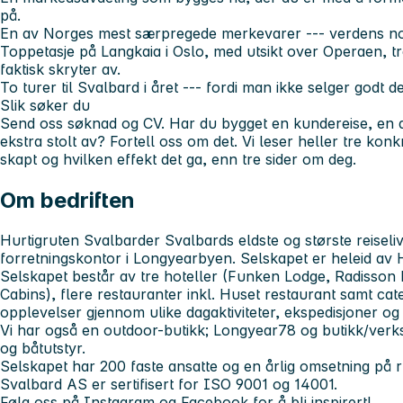
på.
En av Norges mest særpregede merkevarer --- verdens nord
Toppetasje på Langkaia i Oslo, med utsikt over Operaen, t
faktisk skryter av.
To turer til Svalbard i året --- fordi man ikke selger godt 
Slik søker du
Send oss søknad og CV. Har du bygget en kundereise, en a
ekstra stolt av? Fortell oss om det. Vi leser heller tre ko
skapt og hvilken effekt det ga, enn tre sider om deg.
Om bedriften
Hurtigruten Svalbard
er Svalbards eldste og største reiseli
forretningskontor i Longyearbyen. Selskapet er heleid av 
Selskapet består av tre hoteller (Funken Lodge, Radisson 
Cabins), flere restauranter inkl. Huset restaurant samt cate
opplevelser gjennom ulike dagaktiviteter, ekspedisjoner o
Vi har også en outdoor-butikk; Longyear78 og butikk/verk
og båtutstyr.
Selskapet har 200 faste ansatte og en årlig omsetning på 
Svalbard AS er sertifisert for ISO 9001 og 14001.
Følg oss på Instagram og Facebook for å bli inspirert!