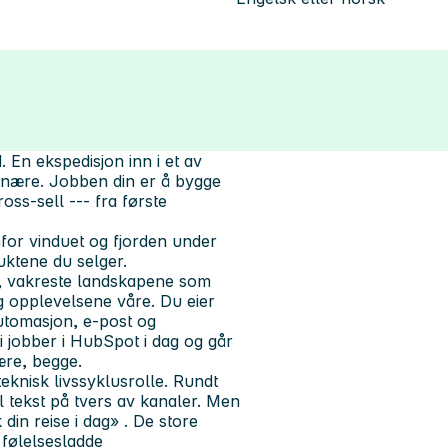
En ekspedisjon inn i et av
dinære. Jobben din er å bygge
oss-sell --- fra første
nfor vinduet og fjorden under
uktene du selger.
ste, vakreste landskapene som
g opplevelsene våre. Du eier
utomasjon, e-post og
Vi jobber i HubSpot i dag og går
lære, begge.
eknisk livssyklusrolle. Rundt
 tekst på tvers av kanaler. Men
din reise i dag» . De store
 følelsesladde