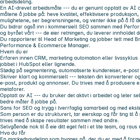
arbeidsdeling.
En AI-drevet arbeidsmåte --- du er genuint opptatt av AI
måtene å jobbe på: heve kvalitet, effektivisere produksjon,
mulighetene, ser begrensningene, og venter ikke på å få de
Du bidrar også inn i kommersiell SEO sammen med Per
og byrået vårt --- de eier retningen, du leverer innholdet d
Du rapporterer til Head of Marketing og jobber tett med 
Performance & Ecommerce Manager.
Hvem du er
Erfaren innen CRM, marketing automation eller livssyklus -
jobbet i HubSpot eller lignende.
Stødig på segmentering, automatiserte kundereiser, e-post 
Skriver klart og kommersielt --- teksten din konverterer o
e-post, produkt og annonser. Du trives med å produsere eff
metaforer.
Opptatt av AI --- du bruker det aktivt i arbeidet og leter s
bedre måter å jobbe på.
Sans for SEO og trygg i tverrfaglig samarbeid og med ekst
Som person er du strukturert, tar eierskap og får ting til å 
trives med å skape resultater sammen med andre.
Selvgående nok til å eie ditt eget felt i et lite team, og raus 
Hva du får
En markedsavdeling som bygges nå, der du er med å forme