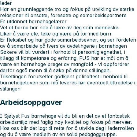
leder
Har en grunnleggende tro og fokus på utvikling av sterke
relasjoner til ansatte, foresatte og samarbeidspartnere
Er utdannet barnehagelærer
Vet at barna har noe å lære av deg som menneske
Liker å være ute, leke og være på tur med barn
Er fleksibel og har gode samarbeidsevner, og ser fordelen
av å samarbeide på tvers av avdelingene i barnehagen
Søkere vil bli vurdert i forhold til personlig egnethet, i
tillegg til kompetanse og erfaring. FUS har et mål om å
være en barnehage preget av mangfold - vi oppfordrer
derfor også menn til å søke på denne stillingen.
Tilsettingen forutsetter godkjent politiattest i henhold til
barnehageloven som må leveres før eventuell tiltredelse i
stillingen
Arbeidsoppgaver
I Sjølyst Fus barnehage vil du bli en del av et fantastisk
arbeidsmiljø med faglig høy kvalitet og fokus på nærvær.
Hos oss blir det lagt til rette for å utvikle deg i lederrollen
og du å være medlem av en solid pedagoggruppe.