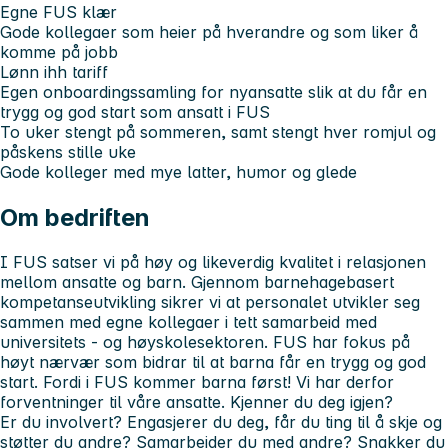
Egne FUS klær
Gode kollegaer som heier på hverandre og som liker å
komme på jobb
Lønn ihh tariff
Egen onboardingssamling for nyansatte slik at du får en
trygg og god start som ansatt i FUS
To uker stengt på sommeren, samt stengt hver romjul og
påskens stille uke
Gode kolleger med mye latter, humor og glede
Om bedriften
I FUS satser vi på høy og likeverdig kvalitet i relasjonen
mellom ansatte og barn. Gjennom barnehagebasert
kompetanseutvikling sikrer vi at personalet utvikler seg
sammen med egne kollegaer i tett samarbeid med
universitets - og høyskolesektoren. FUS har fokus på
høyt nærvær som bidrar til at barna får en trygg og god
start. Fordi i FUS kommer barna først! Vi har derfor
forventninger til våre ansatte. Kjenner du deg igjen?
Er du involvert? Engasjerer du deg, får du ting til å skje og
støtter du andre? Samarbeider du med andre? Snakker du