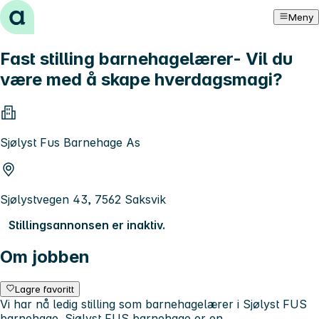
Hopp til innhold
Meny
Fast stilling barnehagelærer- Vil du
være med å skape hverdagsmagi?
Sjølyst Fus Barnehage As
Sjølystvegen 43, 7562 Saksvik
Stillingsannonsen er inaktiv.
Om jobben
Lagre favoritt
Vi har nå ledig stilling som barnehagelærer i Sjølyst FUS
barnehage. Sjølyst FUS barnehage er en