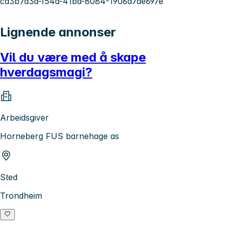
ca3b7d3a-f54a-41ba-8084-1906d7de697e
Lignende annonser
Vil du være med å skape
hverdagsmagi?
Arbeidsgiver
Horneberg FUS barnehage as
Sted
Trondheim