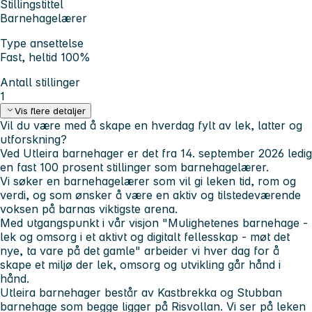
Stillingstittel
Barnehagelærer
Type ansettelse
Fast, heltid 100%
Antall stillinger
1
Vis flere detaljer
Vil du være med å skape en hverdag fylt av lek, latter og
utforskning?
Ved Utleira barnehager er det fra 14. september 2026 ledig
en fast 100 prosent stillinger som barnehagelærer.
Vi søker en barnehagelærer som vil gi leken tid, rom og
verdi, og som ønsker å være en aktiv og tilstedeværende
voksen på barnas viktigste arena.
Med utgangspunkt i vår visjon "Mulighetenes barnehage -
lek og omsorg i et aktivt og digitalt fellesskap - møt det
nye, ta vare på det gamle" arbeider vi hver dag for å
skape et miljø der lek, omsorg og utvikling går hånd i
hånd.
Utleira barnehager består av Kastbrekka og Stubban
barnehage som begge ligger på Risvollan. Vi ser på leken