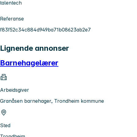
talentech
Referanse
f83f52c34c884d949ba71b08623ab2e7
Lignende annonser
Barnehagelærer
Arbeidsgiver
Granåsen barnehager, Trondheim kommune
Sted
Trondheim