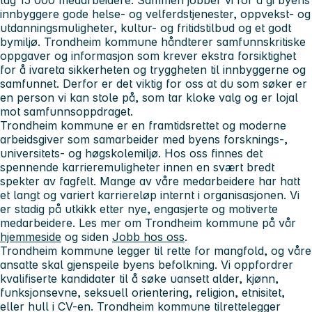
innbyggere gode helse- og velferdstjenester, oppvekst- og
utdanningsmuligheter, kultur- og fritidstilbud og et godt
bymiljø. Trondheim kommune håndterer samfunnskritiske
oppgaver og informasjon som krever ekstra forsiktighet
for å ivareta sikkerheten og tryggheten til innbyggerne og
samfunnet. Derfor er det viktig for oss at du som søker er
en person vi kan stole på, som tar kloke valg og er lojal
mot samfunnsoppdraget.
Trondheim kommune er en framtidsrettet og moderne
arbeidsgiver som samarbeider med byens forsknings-,
universitets- og høgskolemiljø. Hos oss finnes det
spennende karrieremuligheter innen en svært bredt
spekter av fagfelt. Mange av våre medarbeidere har hatt
et langt og variert karriereløp internt i organisasjonen. Vi
er stadig på utkikk etter nye, engasjerte og motiverte
medarbeidere. Les mer om Trondheim kommune på vår
hjemmeside
og siden
Jobb hos oss
.
Trondheim kommune legger til rette for mangfold, og våre
ansatte skal gjenspeile byens befolkning. Vi oppfordrer
kvalifiserte kandidater til å søke uansett alder, kjønn,
funksjonsevne, seksuell orientering, religion, etnisitet,
eller hull i CV-en. Trondheim kommune tilrettelegger