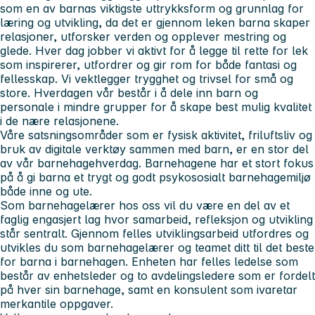
som en av barnas viktigste uttrykksform og grunnlag for
læring og utvikling, da det er gjennom leken barna skaper
relasjoner, utforsker verden og opplever mestring og
glede. Hver dag jobber vi aktivt for å legge til rette for lek
som inspirerer, utfordrer og gir rom for både fantasi og
fellesskap. Vi vektlegger trygghet og trivsel for små og
store. Hverdagen vår består i å dele inn barn og
personale i mindre grupper for å skape best mulig kvalitet
i de nære relasjonene.
Våre satsningsområder som er fysisk aktivitet, friluftsliv og
bruk av digitale verktøy sammen med barn, er en stor del
av vår barnehagehverdag. Barnehagene har et stort fokus
på å gi barna et trygt og godt psykososialt barnehagemiljø
både inne og ute.
Som barnehagelærer hos oss vil du være en del av et
faglig engasjert lag hvor samarbeid, refleksjon og utvikling
står sentralt. Gjennom felles utviklingsarbeid utfordres og
utvikles du som barnehagelærer og teamet ditt til det beste
for barna i barnehagen. Enheten har felles ledelse som
består av enhetsleder og to avdelingsledere som er fordelt
på hver sin barnehage, samt en konsulent som ivaretar
merkantile oppgaver.