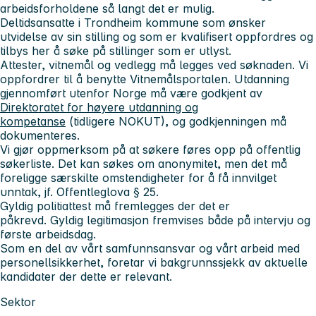
arbeidsforholdene så langt det er mulig.
Deltidsansatte i Trondheim kommune som ønsker
utvidelse av sin stilling og som er kvalifisert oppfordres og
tilbys her å søke på stillinger som er utlyst.
Attester, vitnemål og vedlegg må legges ved søknaden. Vi
oppfordrer til å benytte Vitnemålsportalen. Utdanning
gjennomført utenfor Norge må være godkjent av
Direktoratet for høyere utdanning og
kompetanse
(tidligere NOKUT), og godkjenningen må
dokumenteres.
Vi gjør oppmerksom på at søkere føres opp på offentlig
søkerliste. Det kan søkes om anonymitet, men det må
foreligge særskilte omstendigheter for å få innvilget
unntak, jf. Offentleglova § 25.
Gyldig politiattest må fremlegges der det er
påkrevd. Gyldig legitimasjon fremvises både på intervju og
første arbeidsdag.
Som en del av vårt samfunnsansvar og vårt arbeid med
personellsikkerhet, foretar vi bakgrunnssjekk av aktuelle
kandidater der dette er relevant.
Sektor