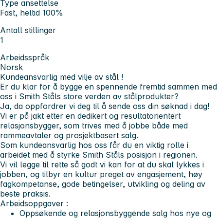
Type ansettelse
Fast, heltid 100%
Antall stillinger
1
Arbeidsspråk
Norsk
Kundeansvarlig med vilje av stål !
Er du klar for å bygge en spennende fremtid sammen med
oss i Smith Ståls store verden av stålprodukter?
Ja, da oppfordrer vi deg til å sende oss din søknad i dag!
Vi er på jakt etter en dedikert og resultatorientert
relasjonsbygger, som trives med å jobbe både med
rammeavtaler og prosjektbasert salg.
Som kundeansvarlig hos oss får du en viktig rolle i
arbeidet med å styrke Smith Ståls posisjon i regionen.
Vi vil legge til rette så godt vi kan for at du skal lykkes i
jobben, og tilbyr en kultur preget av engasjement, høy
fagkompetanse, gode betingelser, utvikling og deling av
beste praksis.
Arbeidsoppgaver :
Oppsøkende og relasjonsbyggende salg hos nye og