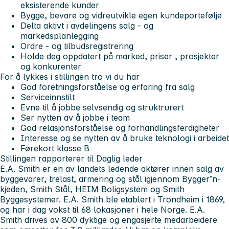
eksisterende kunder
Bygge, bevare og vidreutvikle egen kundeportefølje
Delta aktivt i avdelingens salg - og
markedsplanlegging
Ordre - og tilbudsregistrering
Holde deg oppdatert på marked, priser , prosjekter
og konkurenter
For å lykkes i stillingen tro vi du har
God foretningsforståelse og erfaring fra salg
Serviceinnstilt
Evne til å jobbe selvsendig og struktrurert
Ser nytten av å jobbe i team
God relasjonsforståelse og forhandlingsferdigheter
Interesse og se nytten av å bruke teknologi i arbeidet
Førekort klasse B
Stillingen rapporterer til Daglig leder
E.A. Smith er en av landets ledende aktører innen salg av
byggevarer, trelast, armering og stål igjennom Bygger’n-
kjeden, Smith Stål, HEIM Boligsystem og Smith
Byggesystemer. E.A. Smith ble etablert i Trondheim i 1869,
og har i dag vokst til 68 lokasjoner i hele Norge. E.A.
Smith drives av 800 dyktige og engasjerte medarbeidere