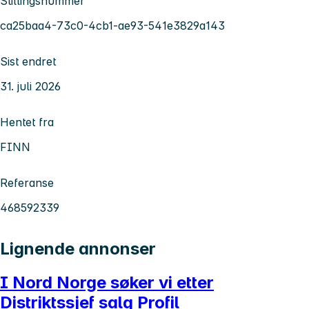
Stillingsnummer
ca25baa4-73c0-4cb1-ae93-541e3829a143
Sist endret
31. juli 2026
Hentet fra
FINN
Referanse
468592339
Lignende annonser
I Nord Norge søker vi etter
Distriktssjef salg Profil