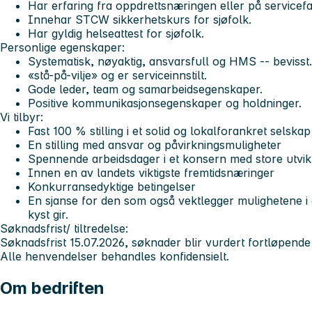
Har erfaring fra oppdrettsnæringen eller på servicefar
Innehar STCW sikkerhetskurs for sjøfolk.
Har gyldig helseattest for sjøfolk.
Personlige egenskaper:
Systematisk, nøyaktig, ansvarsfull og HMS -- bevisst.
«stå-på-vilje» og er serviceinnstilt.
Gode leder, team og samarbeidsegenskaper.
Positive kommunikasjonsegenskaper og holdninger.
Vi tilbyr:
Fast 100 % stilling i et solid og lokalforankret selskap
En stilling med ansvar og påvirkningsmuligheter
Spennende arbeidsdager i et konsern med store utvik
Innen en av landets viktigste fremtidsnæringer
Konkurransedyktige betingelser
En sjanse for den som også vektlegger mulighetene i
kyst gir.
Søknadsfrist/ tiltredelse:
Søknadsfrist 15.07.2026, søknader blir vurdert fortløpende o
Alle henvendelser behandles konfidensielt.
Om bedriften