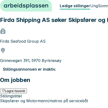
Hopp til innhold
Ledige stillinger
Ung
Somm
Firda Shipping AS søker Skipsfører o
Firda Seafood Group AS
Grimevegen 391, 5970 Byrknesøy
Stillingsannonsen er inaktiv.
Om jobben
Lagre favoritt
Stillingstittel
Skipsfører og Motormann/matros på servicebåt