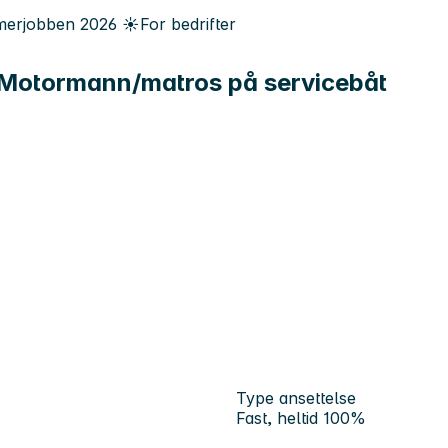
erjobben
2026
☀️
For bedrifter
g Motormann/matros på servicebåt
Type ansettelse
Fast, heltid 100%