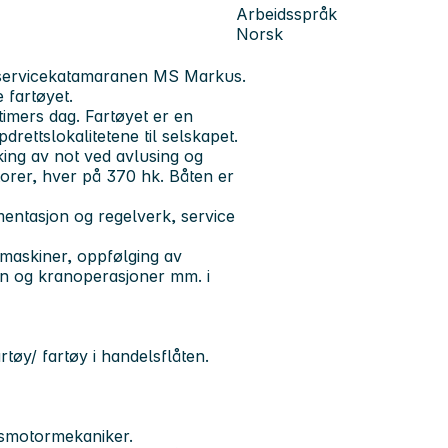
Arbeidsspråk
Norsk
l servicekatamaranen MS Markus.
 fartøyet.
imers dag. Fartøyet er en
rettslokalitetene til selskapet.
king av not ved avlusing og
torer, hver på 370 hk. Båten er
entasjon og regelverk, service
maskiner, oppfølging av
en og kranoperasjoner mm. i
tøy/ fartøy i handelsflåten.
psmotormekaniker.