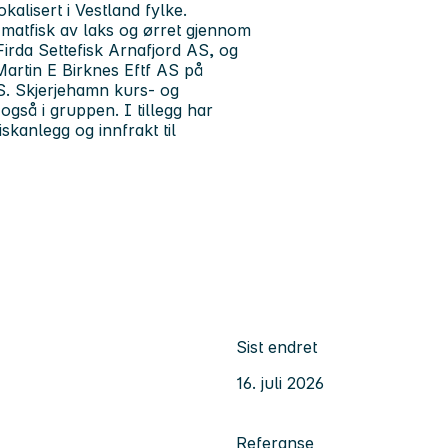
alisert i Vestland fylke.
 matfisk av laks og ørret gjennom
Firda Settefisk Arnafjord AS, og
Martin E Birknes Eftf AS på
S. Skjerjehamn kurs- og
gså i gruppen. I tillegg har
skanlegg og innfrakt til
Sist endret
16. juli 2026
Referanse