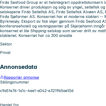
Firda Seafood Group er et helintegrert oppdrettskonsern lok
Konsernet driver produksjon og salg av yngel, settefisk og
selskapene Firda Settefisk AS, Firda Settefisk Alvøen AS, 
Firda Sjøfarmer AS. Konsernet har et moderne slakteri -- 
Byrknesøy. Eksport av fisk skjer gjennom Firda Seafood A
konferansehotell og visningssenter på Skjerjehamn inngår o
konsernet et lite Shipping-selskap som server drift av matfi
slakteriet. Konsernet har ca 300 ansatte
Sektor
Privat
Annonsedata
Rapporter annonse
Stillingsnummer
c9a51e76-1a1c-4ee1-a042-e3219b5ae10d
Hentet fra