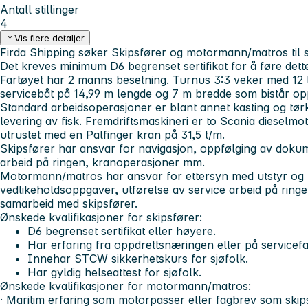
Antall stillinger
4
Vis flere detaljer
Firda Shipping søker Skipsfører og motormann/matros ti
Det kreves minimum D6 begrenset sertifikat for å føre dette
Fartøyet har 2 manns besetning. Turnus 3:3 veker med 12 t
servicebåt på 14,99 m lengde og 7 m bredde som bistår oppd
Standard arbeidsoperasjoner er blant annet kasting og tør
levering av fisk. Fremdriftsmaskineri er to Scania dieselmo
utrustet med en Palfinger kran på 31,5 t/m.
Skipsfører har ansvar for navigasjon, oppfølging av dokum
arbeid på ringen, kranoperasjoner mm.
Motormann/matros har ansvar for ettersyn med utstyr og 
vedlikeholdsoppgaver, utførelse av service arbeid på ring
samarbeid med skipsfører.
Ønskede kvalifikasjoner for skipsfører:
D6 begrenset sertifikat eller høyere.
Har erfaring fra oppdrettsnæringen eller på servicefar
Innehar STCW sikkerhetskurs for sjøfolk.
Har gyldig helseattest for sjøfolk.
Ønskede kvalifikasjoner for motormann/matros:
· Maritim erfaring som motorpasser eller fagbrev som ski