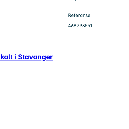
Referanse
468793551
lokalt i Stavanger