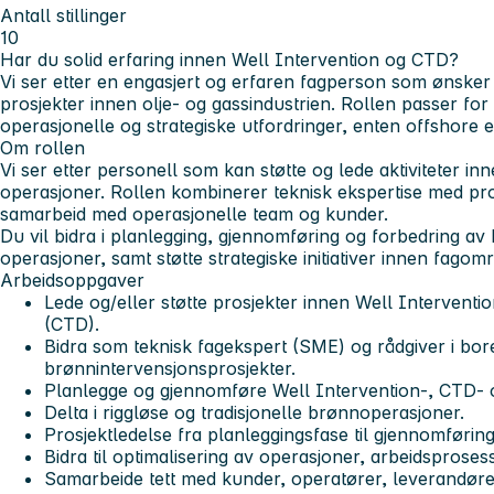
Antall stillinger
10
Har du solid erfaring innen Well Intervention og CTD?
Vi ser etter en engasjert og erfaren fagperson som ønsker 
prosjekter innen olje- og gassindustrien. Rollen passer fo
operasjonelle og strategiske utfordringer, enten offshore e
Om rollen
Vi ser etter personell som kan støtte og lede aktiviteter 
operasjoner. Rollen kombinerer teknisk ekspertise med pro
samarbeid med operasjonelle team og kunder.
Du vil bidra i planlegging, gjennomføring og forbedring av
operasjoner, samt støtte strategiske initiativer innen fagomr
Arbeidsoppgaver
Lede og/eller støtte prosjekter innen Well Interventio
(CTD).
Bidra som teknisk fagekspert (SME) og rådgiver i bor
brønnintervensjonsprosjekter.
Planlegge og gjennomføre Well Intervention-, CTD- 
Delta i riggløse og tradisjonelle brønnoperasjoner.
Prosjektledelse fra planleggingsfase til gjennomføring
Bidra til optimalisering av operasjoner, arbeidsproses
Samarbeide tett med kunder, operatører, leverandører