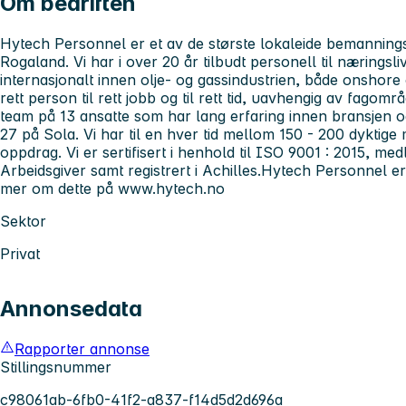
Om bedriften
Hytech Personnel er et av de største lokaleide bemannings
Rogaland. Vi har i over 20 år tilbudt personell til næringsli
internasjonalt innen olje- og gassindustrien, både onshore 
rett person til rett jobb og til rett tid, uavhengig av fagområ
team på 13 ansatte som har lang erfaring innen bransjen o
27 på Sola. Vi har til en hver tid mellom 150 - 200 dyktige 
oppdrag. Vi er sertifisert i henhold til ISO 9001 : 2015, m
Arbeidsgiver samt registrert i Achilles.Hytech Personnel e
mer om dette på www.hytech.no
Sektor
Privat
Annonsedata
Rapporter annonse
Stillingsnummer
c98061ab-6fb0-41f2-a837-f14d5d2d696a