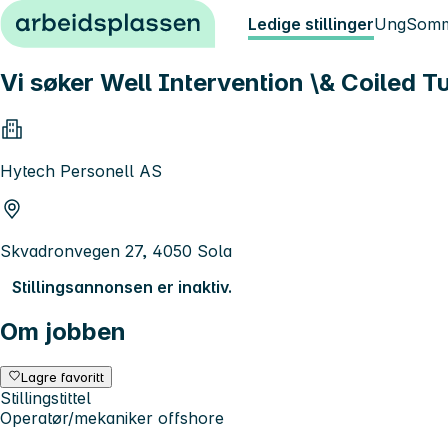
Hopp til innhold
Ledige stillinger
Ung
Somm
Vi søker Well Intervention \& Coiled Tu
Hytech Personell AS
Skvadronvegen 27, 4050 Sola
Stillingsannonsen er inaktiv.
Om jobben
Lagre favoritt
Stillingstittel
Operatør/mekaniker offshore