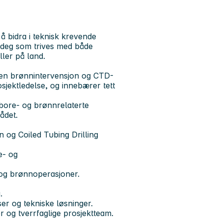
å bidra i teknisk krevende
r deg som trives med både
ller på land.
innen brønnintervensjon og CTD-
sjektledelse, og innebærer tett
 bore- og brønnrelaterte
ådet.
n og Coiled Tubing Drilling
e- og
og brønnoperasjoner.
.
ser og tekniske løsninger.
 og tverrfaglige prosjektteam.