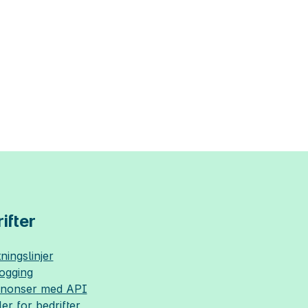
ifter
ningslinjer
logging
nnonser med API
ler for bedrifter