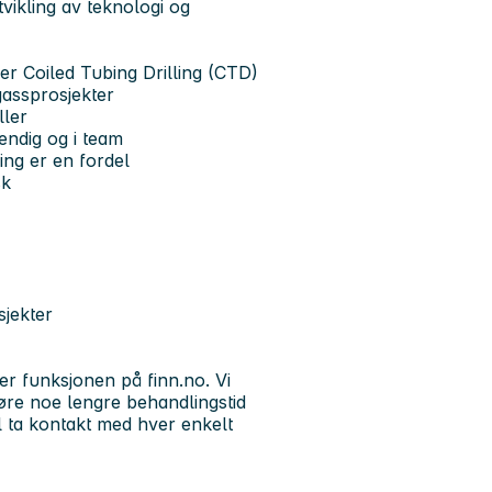
tvikling av teknologi og
ler Coiled Tubing Drilling (CTD)
gassprosjekter
ller
endig og i team
ing er en fordel
sk
sjekter
er funksjonen på finn.no.
Vi
øre noe lengre behandlingstid
l ta kontakt med hver enkelt