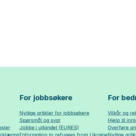
For jobbsøkere
For bedr
Nyttige artikler for jobbsøkere
Vilkår og ret
Spørsmål og svar
Hjelp til inn
sler
Jobbe i utlandet (EURES)
Overføre a
erklæring
Information to refugees from Ukraine
Nyttige artik