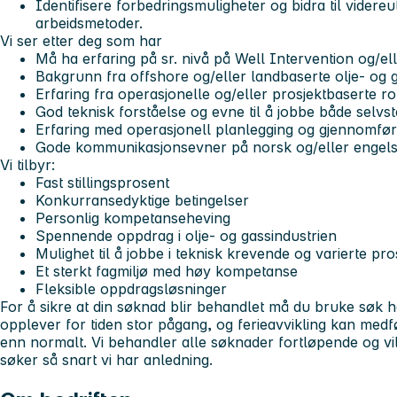
Identifisere forbedringsmuligheter og bidra til videreu
arbeidsmetoder.
Vi ser etter deg som har
Må ha erfaring på sr. nivå på Well Intervention og/el
Bakgrunn fra offshore og/eller landbaserte olje- og 
Erfaring fra operasjonelle og/eller prosjektbaserte ro
God teknisk forståelse og evne til å jobbe både selvst
Erfaring med operasjonell planlegging og gjennomfør
Gode kommunikasjonsevner på norsk og/eller engel
Vi tilbyr:
Fast stillingsprosent
Konkurransedyktige betingelser
Personlig kompetanseheving
Spennende oppdrag i olje- og gassindustrien
Mulighet til å jobbe i teknisk krevende og varierte pro
Et sterkt fagmiljø med høy kompetanse
Fleksible oppdragsløsninger
For å sikre at din søknad blir behandlet må du bruke søk h
opplever for tiden stor pågang, og ferieavvikling kan medf
enn normalt. Vi behandler alle søknader fortløpende og vi
søker så snart vi har anledning.