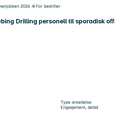
erjobben
2026
☀️
For bedrifter
bing Drilling personell til sporadisk of
Type ansettelse
Engasjement, deltid