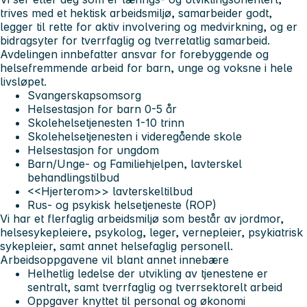
trives med et hektisk arbeidsmiljø, samarbeider godt,
legger til rette for aktiv involvering og medvirkning, og er
bidragsyter for tverrfaglig og tverretatlig samarbeid.
Avdelingen innbefatter ansvar for forebyggende og
helsefremmende arbeid for barn, unge og voksne i hele
livsløpet.
Svangerskapsomsorg
Helsestasjon for barn 0-5 år
Skolehelsetjenesten 1-10 trinn
Skolehelsetjenesten i videregående skole
Helsestasjon for ungdom
Barn/Unge- og Familiehjelpen, lavterskel
behandlingstilbud
<<Hjerterom>> lavterskeltilbud
Rus- og psykisk helsetjeneste (ROP)
Vi har et flerfaglig arbeidsmiljø som består av jordmor,
helsesykepleiere, psykolog, leger, vernepleier, psykiatrisk
sykepleier, samt annet helsefaglig personell.
Arbeidsoppgavene vil blant annet innebære
Helhetlig ledelse der utvikling av tjenestene er
sentralt, samt tverrfaglig og tverrsektorelt arbeid
Oppgaver knyttet til personal og økonomi