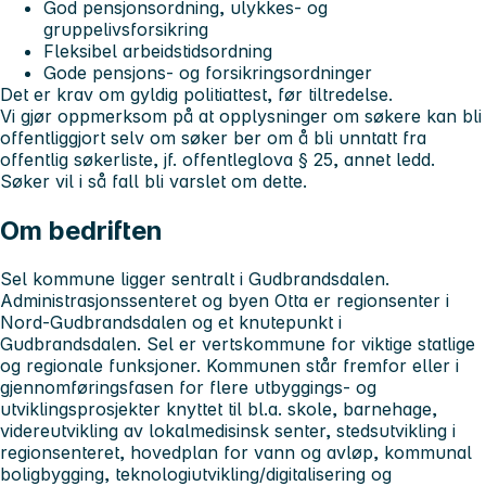
God pensjonsordning, ulykkes- og
gruppelivsforsikring
Fleksibel arbeidstidsordning
Gode pensjons- og forsikringsordninger
Det er krav om gyldig politiattest, før tiltredelse.
Vi gjør oppmerksom på at opplysninger om søkere kan bli
offentliggjort selv om søker ber om å bli unntatt fra
offentlig søkerliste, jf. offentleglova § 25, annet ledd.
Søker vil i så fall bli varslet om dette.
Om bedriften
Sel kommune ligger sentralt i Gudbrandsdalen.
Administrasjonssenteret og byen Otta er regionsenter i
Nord-Gudbrandsdalen og et knutepunkt i
Gudbrandsdalen. Sel er vertskommune for viktige statlige
og regionale funksjoner. Kommunen står fremfor eller i
gjennomføringsfasen for flere utbyggings- og
utviklingsprosjekter knyttet til bl.a. skole, barnehage,
videreutvikling av lokalmedisinsk senter, stedsutvikling i
regionsenteret, hovedplan for vann og avløp, kommunal
boligbygging, teknologiutvikling/digitalisering og