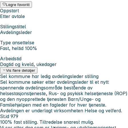
Lagre favoritt
Oppstart
Etter avtale
Stillingstittel
Avdelingsleder
Type ansettelse
Fast, heltid 100%
Arbeidstid
Dagtid og kveld, ukedager
Vis flere detaljer
Sel kommune har ledig avdelingsleder stilling
Sel kommune søker etter avdelingsleder til et nytt
spennende avdelingsområde bestående av
helsestasjonstjeneste, Rus- og psykisk helsetjeneste (ROP)
og den nyopprettede tjenesten Barn/Unge- og
Familiehjelpen med en fagleder for hver tjeneste.
Avdelingen er underlagt virksomheten Helse og velferd.
St.id 979
100% fast stilling. Tiltredelse snarest mulig.
Vi ser etter deg som er lærings- og utviklingsorientert,