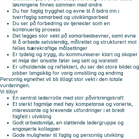
løsningene finnes sammen med andre
Du har faglig trygghet og evne til å bidra inn i
tverrfaglig samarbeid og utviklingsarbeid
Du ser på forbedring av tjenester som en
kontinuerlig prosess
Det legges stor vekt på samarbeidsevner, samt evne
til å arbeide selvstendig, målrettet og strukturert mot
felles bærekraftige målsettinger
Er tydelig og trygg, du kommuniserer klart og skaper
et miljø der ansatte føler seg sett og ivaretatt
Er utholdende og reflektert, du ser det store bildet og
jobber langsiktig for varig omstilling og endring
Personlig egnethet vil bli tillagt stor vekt i den totale
vurderingen.
Vi tilbyr
En sentral lederrolle med stor påvirkningskraft
Et sterkt fagmiljø med høy kompetanse og varierte,
interessante og krevende utfordringer i et bredt
fagfelt i utvikling
Godt arbeidsmiljø, en støttende ledergruppe og
engasjerte kollegaer
Gode muligheter til faglig og personlig utvikling