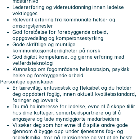
masternivå
Ledererfaring og videreutdanning innen ledelse
vektlegges
Relevant erfaring fra kommunale helse- og
omsorgstjenester
God forståelse for forebyggende arbeid,
oppgavedeling og kompetansestyrking
Gode skriftlige og muntlige
kommunikasjonsferdigheter på norsk
God digital kompetanse, og gjerne erfaring med
velferdsteknologi
Kunnskap om fagområdene helsestasjon, psykisk
helse og forebyggende arbeid
Personlige egenskaper
Er lærevillig, entusiastisk og fleksibel og du holder
deg oppdatert faglig, innen aktuell kvalitetsstandard,
føringer og lovverk
Du må ha interesse for ledelse, evne til å skape tillit
hos dine kolleger, samarbeidspartnere og til å
engasjere og lede myndiggjorte medarbeidere
Vi søker deg som har evne til å spille andre gode
gjennom å bygge opp under tjenestens fag- og
arbeidsmiljø, tror på relasjonene og vet at de beste