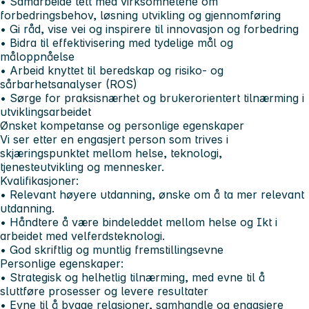
• Samarbeide tett med virksomhetene om
forbedringsbehov, løsning utvikling og gjennomføring
• Gi råd, vise vei og inspirere til innovasjon og forbedring
• Bidra til effektivisering med tydelige mål og
måloppnåelse
• Arbeid knyttet til beredskap og risiko- og
sårbarhetsanalyser (ROS)
• Sørge for praksisnærhet og brukerorientert tilnærming i
utviklingsarbeidet
Ønsket kompetanse og personlige egenskaper
Vi ser etter en engasjert person som trives i
skjæringspunktet mellom helse, teknologi,
tjenesteutvikling og mennesker.
Kvalifikasjoner:
• Relevant høyere utdanning, ønske om å ta mer relevant
utdanning.
• Håndtere å være bindeleddet mellom helse og Ikt i
arbeidet med velferdsteknologi.
• God skriftlig og muntlig fremstillingsevne
Personlige egenskaper:
• Strategisk og helhetlig tilnærming, med evne til å
sluttføre prosesser og levere resultater
• Evne til å bygge relasjoner, samhandle og engasjere