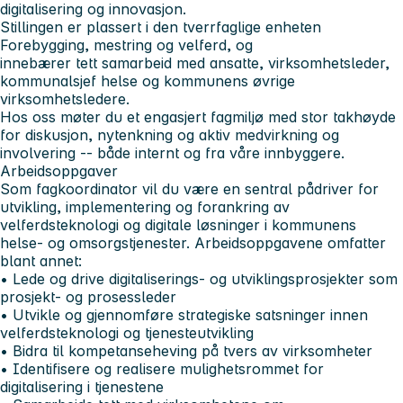
digitalisering og innovasjon.
Stillingen er plassert i den tverrfaglige enheten
Forebygging, mestring og velferd
, og
innebærer tett samarbeid med ansatte, virksomhetsleder,
kommunalsjef helse og kommunens øvrige
virksomhetsledere.
Hos oss møter du et engasjert fagmiljø med stor takhøyde
for diskusjon, nytenkning og aktiv medvirkning og
involvering -- både internt og fra våre innbyggere.
Arbeidsoppgaver
Som fagkoordinator vil du være en sentral pådriver for
utvikling, implementering og forankring av
velferdsteknologi og digitale løsninger i kommunens
helse- og omsorgstjenester. Arbeidsoppgavene omfatter
blant annet:
• Lede og drive digitaliserings- og utviklingsprosjekter som
prosjekt- og prosessleder
• Utvikle og gjennomføre strategiske satsninger innen
velferdsteknologi og tjenesteutvikling
• Bidra til kompetanseheving på tvers av virksomheter
• Identifisere og realisere mulighetsrommet for
digitalisering i tjenestene