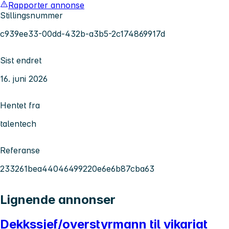
Rapporter annonse
Stillingsnummer
c939ee33-00dd-432b-a3b5-2c174869917d
Sist endret
16. juni 2026
Hentet fra
talentech
Referanse
233261bea44046499220e6e6b87cba63
Lignende annonser
Dekkssjef/overstyrmann til vikariat