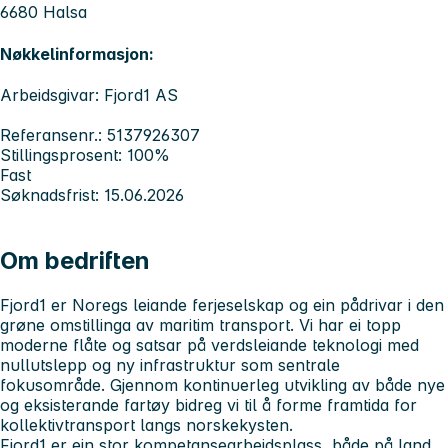
6680 Halsa
Nøkkelinformasjon:
Arbeidsgivar: Fjord1 AS
Referansenr.: 5137926307
Stillingsprosent: 100%
Fast
Søknadsfrist: 15.06.2026
Om bedriften
Fjord1 er Noregs leiande ferjeselskap og ein pådrivar i den
grøne omstillinga av maritim transport. Vi har ei topp
moderne flåte og satsar på verdsleiande teknologi med
nullutslepp og ny infrastruktur som sentrale
fokusområde. Gjennom kontinuerleg utvikling av både nye
og eksisterande fartøy bidreg vi til å forme framtida for
kollektivtransport langs norskekysten.
Fjord1 er ein stor kompetansearbeidsplass, både på land