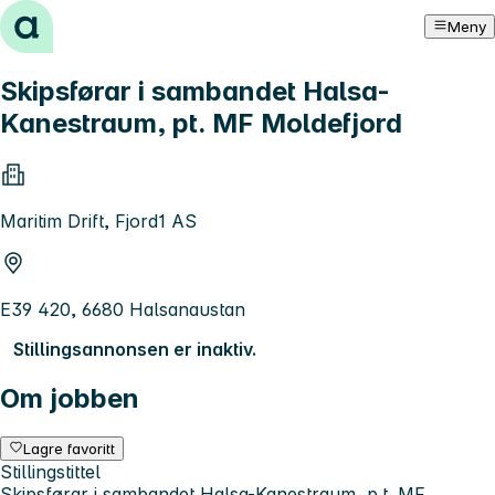
Hopp til innhold
Meny
Skipsførar i sambandet Halsa-
Kanestraum, pt. MF Moldefjord
Maritim Drift, Fjord1 AS
E39 420, 6680 Halsanaustan
Stillingsannonsen er inaktiv.
Om jobben
Lagre favoritt
Stillingstittel
Skipsførar i sambandet Halsa-Kanestraum, p.t. MF