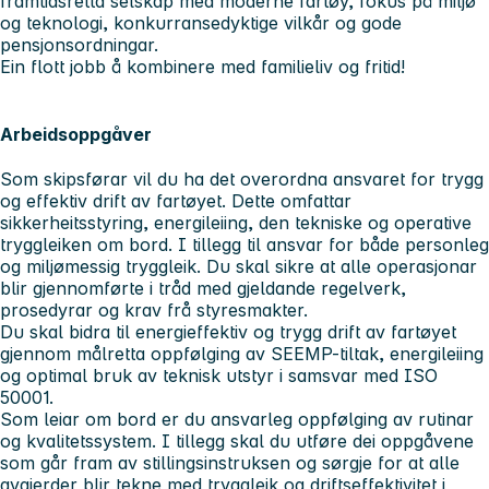
framtidsretta selskap med moderne fartøy, fokus på miljø
og teknologi, konkurransedyktige vilkår og gode
pensjonsordningar.
Ein flott jobb å kombinere med familieliv og fritid!
Arbeidsoppgåver
Som skipsførar vil du ha det overordna ansvaret for trygg
og effektiv drift av fartøyet. Dette omfattar
sikkerheitsstyring, energileiing, den tekniske og operative
tryggleiken om bord. I tillegg til ansvar for både personleg
og miljømessig tryggleik. Du skal sikre at alle operasjonar
blir gjennomførte i tråd med gjeldande regelverk,
prosedyrar og krav frå styresmakter.
Du skal bidra til energieffektiv og trygg drift av fartøyet
gjennom målretta oppfølging av SEEMP-tiltak, energileiing
og optimal bruk av teknisk utstyr i samsvar med ISO
50001.
Som leiar om bord er du ansvarleg oppfølging av rutinar
og kvalitetssystem. I tillegg skal du utføre dei oppgåvene
som går fram av stillingsinstruksen og sørgje for at alle
avgjerder blir tekne med tryggleik og driftseffektivitet i