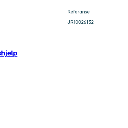
Referanse
JR10026132
shjelp