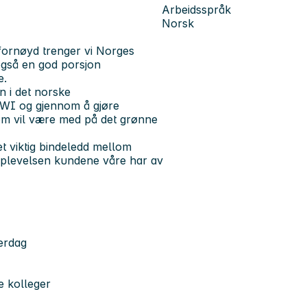
Arbeidsspråk
Norsk
 fornøyd trenger vi Norges
også en god porsjon
e.
 i det norske
KIWI og gjennom å gjøre
om vil være med på det grønne
t viktig bindeledd mellom
opplevelsen kundene våre har av
verdag
e kolleger