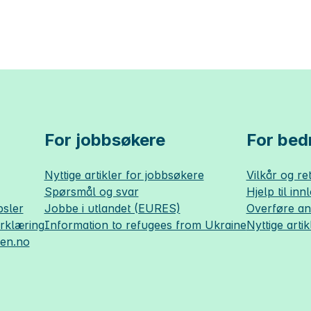
For jobbsøkere
For bedr
Nyttige artikler for jobbsøkere
Vilkår og ret
Spørsmål og svar
Hjelp til inn
sler
Jobbe i utlandet (EURES)
Overføre a
erklæring
Information to refugees from Ukraine
Nyttige artik
sen.no