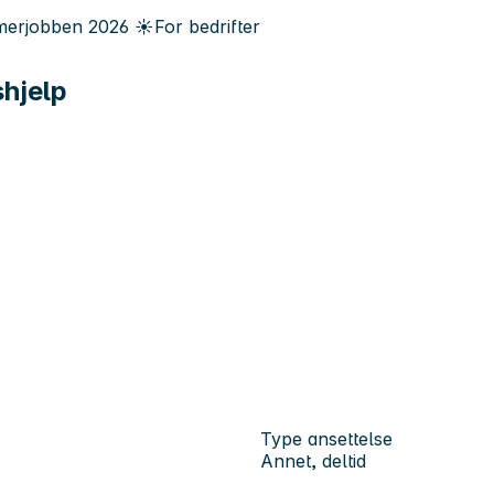
erjobben
2026
☀️
For bedrifter
shjelp
Type ansettelse
Annet, deltid