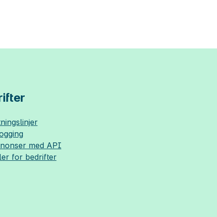
ifter
ningslinjer
logging
nnonser med API
ler for bedrifter