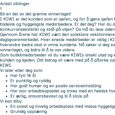
Antall stillinger
1
Bli en del av det grønne vinnerlaget!
I KIWI er det kunden som er sjefen, og for å gjøre sjefen
blideste og hyggeligste medarbeidere. Er det deg? Har du 
konkurranseinstinkt og «stå-på-vilje»? Da må du lese vider
Gjennom årene har KIWI vært den soleklare vekstvinneren
dagligvaremarkedet. Hver eneste medarbeider er viktig i 
hverandre bedre skal vi vinne kundene. Nå søker vi deg s
vinnerlaget, og bidra til å ta oss videre.
Som butikkmedarbeider vil du være KIWIs ansikt utad og e
kunden og kjeden. Ditt bidrag vil være med på å påvirke 
KIWI.
Vi leter etter deg som:
Har fylt 18 år
Er punktlig og ryddig
Har godt humør og en positiv serviceinnstilling
Har stor arbeidskapasitet og trives med en hektisk h
Er ærlig, ansvarsbevisst og til å stole på
Vi kan tilby:
En sosial og trivelig arbeidsplass med masse hyggelig
Grundig opplæring