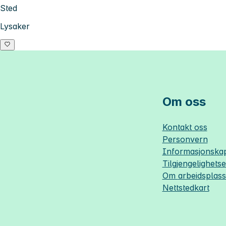
Sted
Lysaker
Om oss
Kontakt oss
Personvern
Informasjonskap
Tilgjengelighets
Om
arbeidsplas
Nettstedkart