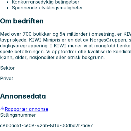
Konkurransedyktig betingelser
Spennende utviklingsmuligheter
Om bedriften
Med over 700 butikker og 54 milliarder i omsetning, er KIW
lavpriskjede. KIWI Minipris er en del av NorgesGruppen, s
dagligvaregruppering. I KIWI mener vi at mangfold berike
speile befolkningen. Vi oppfordrer alle kvalifiserte kandida
kjønn, alder, nasjonalitet eller etnisk bakgrunn.
Sektor
Privat
Annonsedata
Rapporter annonse
Stillingsnummer
c8b0aa51-c608-42ab-8ffb-00dba2f7aa67