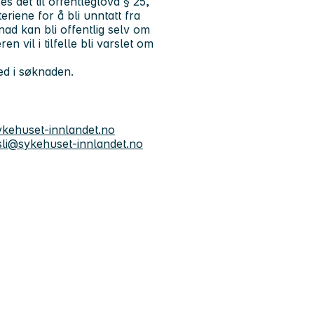
s det til offentleglova § 25,
eriene for å bli unntatt fra
ad kan bli offentlig selv om
n vil i tilfelle bli varslet om
ved i søknaden.
ykehuset-innlandet.no
li@sykehuset-innlandet.no