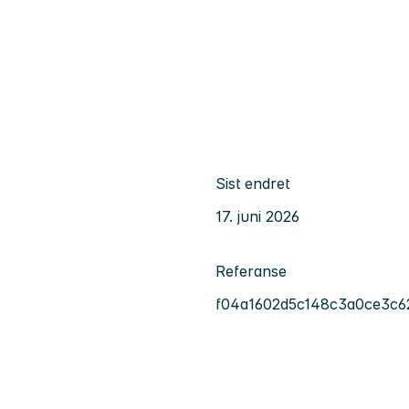
Sist endret
17. juni 2026
Referanse
f04a1602d5c148c3a0ce3c6