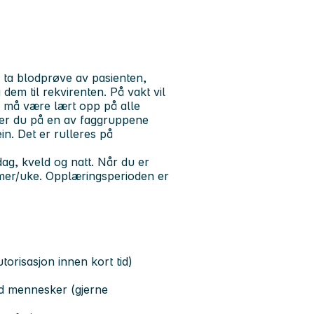
å ta blodprøve av pasienten,
dem til rekvirenten. På vakt vil
 må være lært opp på alle
a er du på en av faggruppene
in. Det er rulleres på
.
dag, kveld og natt. Når du er
timer/uke. Opplæringsperioden er
torisasjon innen kort tid)
ed mennesker (gjerne