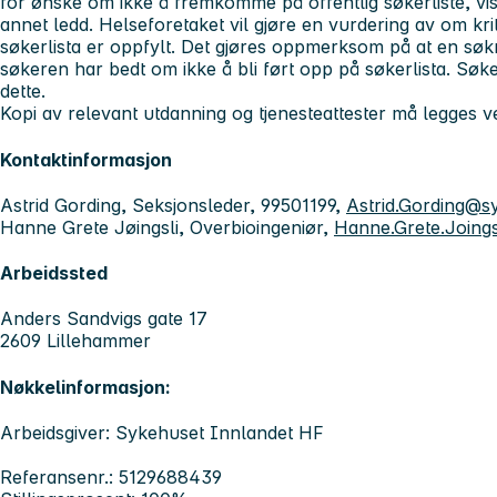
for ønske om ikke å fremkomme på offentlig søkerliste, vise
annet ledd. Helseforetaket vil gjøre en vurdering av om krit
søkerlista er oppfylt. Det gjøres oppmerksom på at en søkn
søkeren har bedt om ikke å bli ført opp på søkerlista. Søkere
dette.
Kopi av relevant utdanning og tjenesteattester må legges 
Kontaktinformasjon
Astrid Gording, Seksjonsleder, 99501199,
Astrid.Gording@s
Hanne Grete Jøingsli, Overbioingeniør,
Hanne.Grete.Joings
Arbeidssted
Anders Sandvigs gate 17
2609 Lillehammer
Nøkkelinformasjon:
Arbeidsgiver: Sykehuset Innlandet HF
Referansenr.: 5129688439