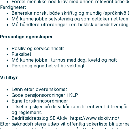
Fordel men ikke noe krav med annen relevant arbeids
Ferdigheter:
Beherske norsk, både skriftlig og muntlig (språknivå 
Må kunne jobbe selvstendig og som deltaker i et tea
Må håndtere utfordringer i en hektisk arbeidshverda
Personlige egenskaper
Positiv og serviceinnstilt
Fleksibel
Må kunne jobbe i turnus med dag, kveld og natt
Personlig egnethet vil bli vektlagt
Vi tilbyr
Lønn etter overenskomst
Gode pensjonsordninger i KLP
Egne forsikringsordninger
Tilsetting skjer på de vilkår som til enhver tid fremgår
og reglement.
Bedriftsidrettslag SI Aktiv: https://www.siaktiv.no/
Etter søknadsfristens utløp vil offentlig søkerliste bli utar