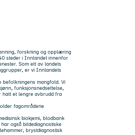
anning, forskning og opplæring
0 steder i Innlandet innenfor
enester. Som ett av landets
aggrupper, er vi Innlandets
le befolkningens mangfold. Vi
 kjønn, funksjonsnedsettelse,
 hatt et lengre avbrudd fra
eholder fagområdene
 medisinsk biokjemi, blodbank
 har også bildediagnostiske
llehammer, brystdiagnostisk