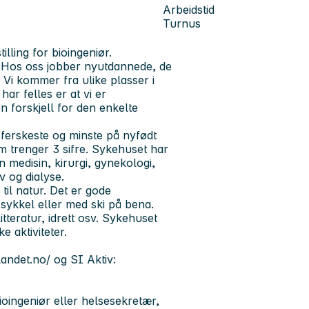
Arbeidstid
Turnus
illing for bioingeniør.
. Hos oss jobber nyutdannede, de
Vi kommer fra ulike plasser i
ar felles er at vi er
n forskjell for den enkelte
 ferskeste og minste på nyfødt
om trenger 3 sifre. Sykehuset har
 medisin, kirurgi, gynekologi,
v og dialyse.
il natur. Det er gode
 sykkel eller med ski på bena.
tteratur, idrett osv. Sykehuset
e aktiviteter.
andet.no/ og SI Aktiv:
ioingeniør eller helsesekretær,