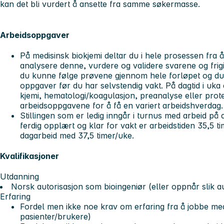
kan det bli vurdert å ansette fra samme søkermasse.
Arbeidsoppgaver
På medisinsk biokjemi deltar du i hele prosessen fra 
analysere denne, vurdere og validere svarene og frigi 
du kunne følge prøvene gjennom hele forløpet og du
oppgaver før du har selvstendig vakt. På dagtid i uk
kjemi, hematologi/koagulasjon, preanalyse eller prote
arbeidsoppgavene for å få en variert arbeidshverdag
Stillingen som er ledig inngår i turnus med arbeid på 
ferdig opplært og klar for vakt er arbeidstiden 35,5 
dagarbeid med 37,5 timer/uke.
Kvalifikasjoner
Utdanning
Norsk autorisasjon som bioingeniør (eller oppnår slik au
Erfaring
Fordel men ikke noe krav om erfaring fra å jobbe m
pasienter/brukere)