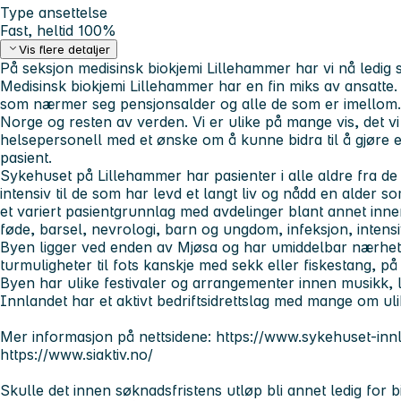
Type ansettelse
Fast, heltid 100%
Vis flere detaljer
På seksjon medisinsk biokjemi Lillehammer har vi nå ledig st
Medisinsk biokjemi Lillehammer har en fin miks av ansatte
som nærmer seg pensjonsalder og alle de som er imellom. 
Norge og resten av verden. Vi er ulike på mange vis, det vi h
helsepersonell med et ønske om å kunne bidra til å gjøre e
pasient.
Sykehuset på Lillehammer har pasienter i alle aldre fra de
intensiv til de som har levd et langt liv og nådd en alder s
et variert pasientgrunnlag med avdelinger blant annet innen
føde, barsel, nevrologi, barn og ungdom, infeksjon, intensi
Byen ligger ved enden av Mjøsa og har umiddelbar nærhet t
turmuligheter til fots kanskje med sekk eller fiskestang, på
Byen har ulike festivaler og arrangementer innen musikk, li
Innlandet har et aktivt bedriftsidrettslag med mange om ulik
Mer informasjon på nettsidene: https://www.sykehuset-innl
https://www.siaktiv.no/
Skulle det innen søknadsfristens utløp bli annet ledig for b