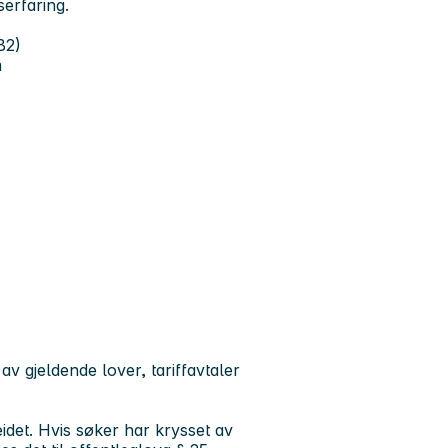
erfaring.
B2)
m
g
 av gjeldende lover, tariffavtaler
beidet. Hvis søker har krysset av