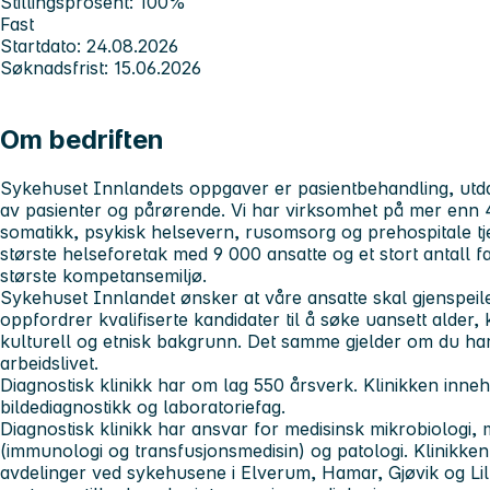
Stillingsprosent: 100%
Fast
Startdato: 24.08.2026
Søknadsfrist: 15.06.2026
Om bedriften
Sykehuset Innlandets
oppgaver er pasientbehandling, utd
av pasienter og pårørende. Vi har virksomhet på mer enn 4
somatikk, psykisk helsevern, rusomsorg og prehospitale tj
største helseforetak med 9 000 ansatte og et stort antall f
største kompetansemiljø.
Sykehuset Innlandet
ønsker at våre ansatte skal gjenspei
oppfordrer kvalifiserte kandidater til å søke uansett alder,
kulturell og etnisk bakgrunn. Det samme gjelder om du har
arbeidslivet.
Diagnostisk klinikk
har om lag 550 årsverk. Klinikken inn
bildediagnostikk og laboratoriefag.
Diagnostisk klinikk har ansvar for medisinsk mikrobiologi,
(immunologi og transfusjonsmedisin) og patologi. Klinikken
avdelinger ved sykehusene i Elverum, Hamar, Gjøvik og Li