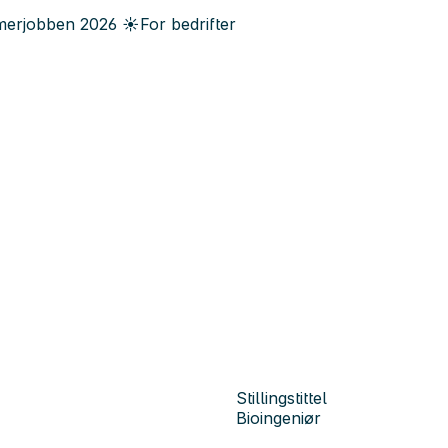
erjobben
2026
☀️
For bedrifter
Stillingstittel
Bioingeniør