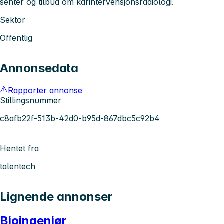
senter og tilbud om karintervensjonsradiologi.
Sektor
Offentlig
Annonsedata
Rapporter annonse
Stillingsnummer
c8afb22f-513b-42d0-b95d-867dbc5c92b4
Hentet fra
talentech
Lignende annonser
Bioingeniør