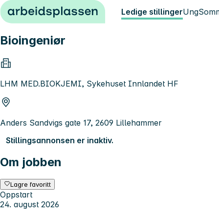
Hopp til innhold
Ledige stillinger
Ung
Somm
Bioingeniør
LHM MED.BIOKJEMI, Sykehuset Innlandet HF
Anders Sandvigs gate 17, 2609 Lillehammer
Stillingsannonsen er inaktiv.
Om jobben
Lagre favoritt
Oppstart
24. august 2026