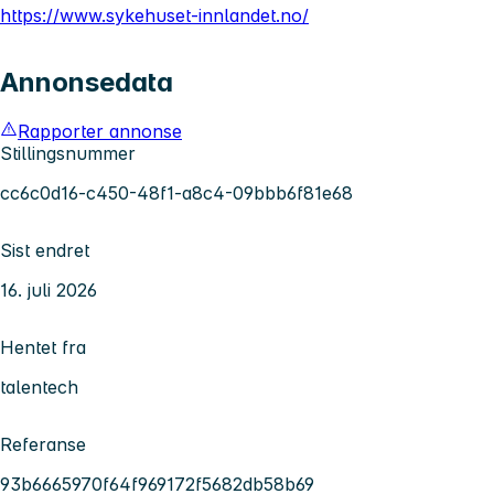
https://www.sykehuset-innlandet.no/
Annonsedata
Rapporter annonse
Stillingsnummer
cc6c0d16-c450-48f1-a8c4-09bbb6f81e68
Sist endret
16. juli 2026
Hentet fra
talentech
Referanse
93b6665970f64f969172f5682db58b69