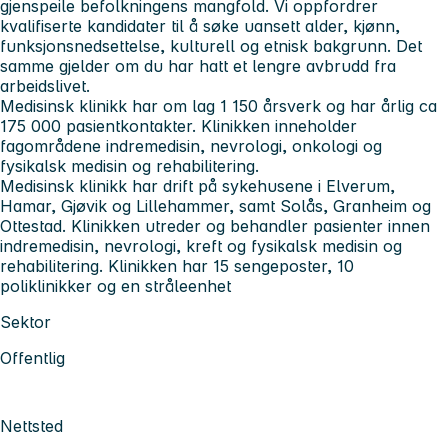
gjenspeile befolkningens mangfold. Vi oppfordrer
kvalifiserte kandidater til å søke uansett alder, kjønn,
funksjonsnedsettelse, kulturell og etnisk bakgrunn. Det
samme gjelder om du har hatt et lengre avbrudd fra
arbeidslivet.
Medisinsk klinikk
har om lag 1 150 årsverk og har årlig ca
175 000 pasientkontakter. Klinikken inneholder
fagområdene indremedisin, nevrologi, onkologi og
fysikalsk medisin og rehabilitering.
Medisinsk klinikk har drift på sykehusene i Elverum,
Hamar, Gjøvik og Lillehammer, samt Solås, Granheim og
Ottestad. Klinikken utreder og behandler pasienter innen
indremedisin, nevrologi, kreft og fysikalsk medisin og
rehabilitering. Klinikken har 15 sengeposter, 10
poliklinikker og en stråleenhet
Sektor
Offentlig
Nettsted