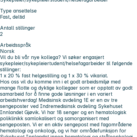
Type ansettelse
Fast, deltid
Antall stillinger
2
Arbeidsspråk
Norsk
Vil du bli vår nye kollega? Vi søker engasjert
sykepleier/sykepleiertudent/helsefagarbeider til følgende
stillinger:
1 x 20 % fast helgestilling og 1 x 30 % vikariat.
Hos oss vil du komme inn i et godt arbeidsmiljø med
mange flotte og dyktige kollegaer som er opptatt av godt
samarbeid for å finne gode løsninger i en variert
arbeidshverdag! Medisinsk avdeling 1E er en av tre
sengeposter ved Indremedisinsk avdeling Sykehuset
Innlandet Gjøvik. Vi har 18 senger og en hematologisk
poliklinikk samlokalisert og samorganisert med
sengeposten. Vi er en aktiv sengepost med fagområdene
hematologi og onkologi, og vi har områdefunksjon for
Sykehuset Innlandet innen hematologi og stråleonkologi.