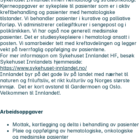
Kjerneoppgaver er sykepleie til pasienter som er i aktiv
kreftbehandling og pasienter med hematologiske
tilstander. Vi behandler pasienter i kurative og palliative
forløp. Vi administrerer cellegiftkurer i sengepost og i
poliklinikken. Vi har også noe generell medisinske
pasienter. Det er studiesykepleiere i hematologi ansatt i
posten. Vi samarbeider tett med kreftavdelingen og legger
vekt på tverrfaglig oppfølging av pasientene.
For mer informasjon om Sykehuset Innlandet HF, besøk
Sykehuset Innlandets hjemmeside:
https://www.sykehuset-innlandet.no/
Innlandet byr på det gode liv på landet med nærhet til
naturen og friluftsliv, et rikt kulturliv og Norges største
innsjø. Det er kort avstand til Gardermoen og Oslo.
Velkommen til Innlandet!.
Arbeidsoppgaver
Mottak, kartlegging og delta i behandling av pasienter
Pleie og oppfølging av hematologiske, onkologiske
og medisinske pasienter