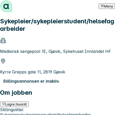
Hopp til innhold
Meny
Sykepleier/sykepleierstudent/helsefag
arbeider
Medisinsk sengepost 1E, Gjøvik, Sykehuset Innlandet HF
Kyrre Grepps gate 11, 2819 Gjøvik
Stillingsannonsen er inaktiv.
Om jobben
Lagre favoritt
Stillingstittel
Sykepleier/sykepleierstudent/helsefagarbeider