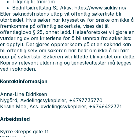
Tilgang til trimrom
Bedriftsidrettslag SI Aktiv:
https://www.siaktiv.no/
Etter søknadsfristens utløp vil offentlig søkerliste bli
utarbeidet. Hvis søker har krysset av for ønske om ikke å
fremkomme på offentlig søkerliste, vises det til
offentleglova § 25, annet ledd. Helseforetaket vil gjøre en
vurdering av om kriteriene for å bli unntatt fra søkerlista
er oppfylt. Det gjøres oppmerksom på at en søknad kan
bli offentlig selv om søkeren har bedt om ikke å bli ført
opp på søkerlista. Søkeren vil i tilfelle bli varslet om dette.
Kopi av relevant utdanning og tjenesteattester må legges
ved i søknaden.
Kontaktinformasjon
Anne-Line Didriksen
Nygård, Avdelingssykepleier, +4797735770
Kristin Moe, Ass. avdelingssykepleier, +4746422371
Arbeidssted
Kyrre Grepps gate 11