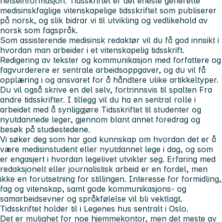
helseinformasjon. Tidsskriftet er det eneste generelle
medisinskfaglige vitenskapelige tidsskriftet som publiserer
på norsk, og slik bidrar vi til utvikling og vedlikehold av
norsk som fagspråk.
Som assisterende medisinsk redaktør vil du få god innsikt i
hvordan man arbeider i et vitenskapelig tidsskrift.
Redigering av tekster og kommunikasjon med forfattere og
fagvurderere er sentrale arbeidsoppgaver, og du vil få
opplæring i og ansvaret for å håndtere ulike artikkeltyper.
Du vil også skrive en del selv, fortrinnsvis til spalten Fra
andre tidsskrifter. I tillegg vil du ha en sentral rolle i
arbeidet med å synliggjøre Tidsskriftet til studenter og
nyutdannede leger, gjennom blant annet foredrag og
besøk på studiestedene.
Vi søker deg som har god kunnskap om hvordan det er å
være medisinstudent eller nyutdannet lege i dag, og som
er engasjert i hvordan legelivet utvikler seg. Erfaring med
redaksjonelt eller journalistisk arbeid er en fordel, men
ikke en forutsetning for stillingen. Interesse for formidling,
fag og vitenskap, samt gode kommunikasjons- og
samarbeidsevner og språkfølelse vil bli vektlagt.
Tidsskriftet holder til i Legenes hus sentralt i Oslo.
Det er mulighet for noe hjemmekontor, men det meste av