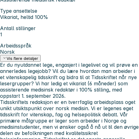
Type ansettelse
Vikariat, heltid 100%
Antall stillinger
1
Arbeidsspråk
Norsk
Vis flere detaljer
Er du nyutdannet lege, engasjert i legelivet og vil prøve en
annerledes legejobb? Vil du lære hvordan man arbeider i
et vitenskapelig tidsskrift og bidra til at Tidsskriftet når nye
lesergrupper? Vi har ledig et vikariat (6 måneder) som
assisterende medisinsk redaktør i 100% stilling, med
oppstart 1. september 2026.
Tidsskriftets redaksjon er en tverrfaglig arbeidsplass oget
unikt utsiktspunkt over norsk medisin. Vi er legenes eget
tidsskrift for vitenskap, fag og helsepolitisk debatt. Vår
primære målgruppe er leger som arbeider i Norge og
medisinstudenter, men vi ønsker også å nå ut til den øvrige
delen av befolkningen med kvalitetssikret