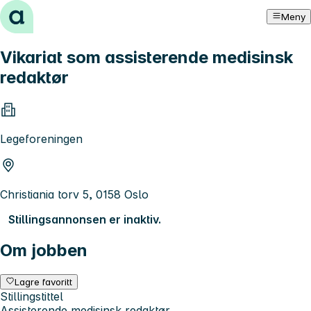
Hopp til innhold
Meny
Vikariat som assisterende medisinsk
redaktør
Legeforeningen
Christiania torv 5, 0158 Oslo
Stillingsannonsen er inaktiv.
Om jobben
Lagre favoritt
Stillingstittel
Assisterende medisinsk redaktør