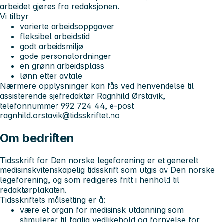
arbeidet gjøres fra redaksjonen.
Vi tilbyr
varierte arbeidsoppgaver
fleksibel arbeidstid
godt arbeidsmiljø
gode personalordninger
en grønn arbeidsplass
lønn etter avtale
Nærmere opplysninger kan fås ved henvendelse til
assisterende sjefredaktør Ragnhild Ørstavik,
telefonnummer 992 724 44, e-post
ragnhild.orstavik@tidsskriftet.no
Om bedriften
Tidsskrift for Den norske legeforening er et generelt
medisinskvitenskapelig tidsskrift som utgis av Den norske
legeforening, og som redigeres fritt i henhold til
redaktørplakaten.
Tidsskriftets målsetting er å:
være et organ for medisinsk utdanning som
stimulerer til faglig vedlikehold og fornyelse for