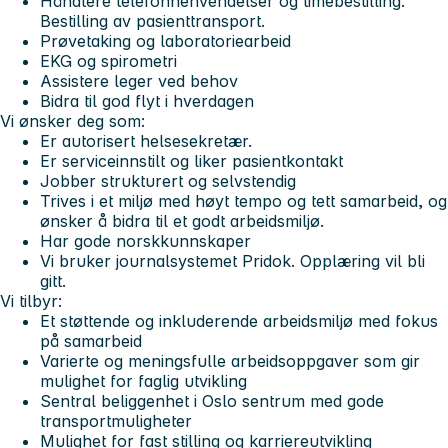
Håndtere telefonhenvendelser og timebestilling.
Bestilling av pasienttransport.
Prøvetaking og laboratoriearbeid
EKG og spirometri
Assistere leger ved behov
Bidra til god flyt i hverdagen
Vi ønsker deg som:
Er autorisert helsesekretær.
Er serviceinnstilt og liker pasientkontakt
Jobber strukturert og selvstendig
Trives i et miljø med høyt tempo og tett samarbeid, og
ønsker å bidra til et godt arbeidsmiljø.
Har gode norskkunnskaper
Vi bruker journalsystemet Pridok. Opplæring vil bli
gitt.
Vi tilbyr:
Et støttende og inkluderende arbeidsmiljø med fokus
på samarbeid
Varierte og meningsfulle arbeidsoppgaver som gir
mulighet for faglig utvikling
Sentral beliggenhet i Oslo sentrum med gode
transportmuligheter
Mulighet for fast stilling og karriereutvikling