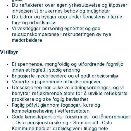
Du reflekterer over egen yrkesutøvelse og tilpasser
innsatsen til brukernes behov og muligheter
Du bidrar og bygger opp under tjenestens interne
fag- og arbeidsmiljø
Vi vektlegger personlig egnethet og god
relasjonskompetanse i rekrutteringen av nye
medarbeidere
Vi tilbyr
Et spennende, mangfoldig og utfordrende fagmiljø
innen et fagfelt i stadig endring
Engasjerte medarbeidere og et godt arbeidsmiljø
Varierte og spennende arbeidsoppgaver
Uteseksjonen har ulike veiledningsordninger, og vi
benytter reflekterende team for å utvikle reflekterte
praktikere og øke faglig bevissthet
Faglig påfyll gjennom fagdager, kurs og
kompetanseheving i Velferdsetaten
Gode tjenestepensjons- forsikrings- og låneordninger
i Oslo pensjonsforsikring - Som ansatt i Oslo
Kommune betaler arbeidsgiver i tillegg hele