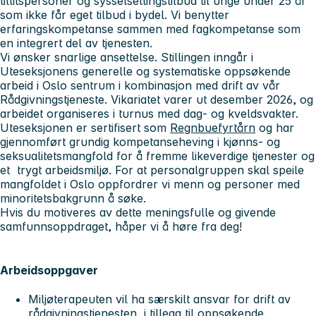
tillitspersoner og sysselsettingstilbud til unge under 25 år
som ikke får eget tilbud i bydel. Vi benytter
erfaringskompetanse sammen med fagkompetanse som
en integrert del av tjenesten.
Vi ønsker snarlige ansettelse. Stillingen inngår i
Uteseksjonens generelle og systematiske oppsøkende
arbeid i Oslo sentrum i kombinasjon med drift av vår
Rådgivningstjeneste. Vikariatet varer ut desember 2026, og
arbeidet organiseres i turnus med dag- og kveldsvakter.
Uteseksjonen er sertifisert som
Regnbuefyrtårn
og har
gjennomført grundig kompetanseheving i kjønns- og
seksualitetsmangfold for å fremme likeverdige tjenester og
et trygt arbeidsmiljø. For at personalgruppen skal speile
mangfoldet i Oslo oppfordrer vi menn og personer med
minoritetsbakgrunn å søke.
Hvis du motiveres av dette meningsfulle og givende
samfunnsoppdraget, håper vi å høre fra deg!
Arbeidsoppgaver
Miljøterapeuten vil ha særskilt ansvar for drift av
rådgivningstjenesten, i tillegg til oppsøkende