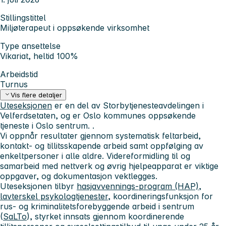
Stillingstittel
Miljøterapeut i oppsøkende virksomhet
Type ansettelse
Vikariat, heltid 100%
Arbeidstid
Turnus
Vis flere detaljer
Uteseksjonen
er en del av Storbytjenesteavdelingen i
Velferdsetaten, og er Oslo kommunes oppsøkende
tjeneste i Oslo sentrum. .
Vi oppnår resultater gjennom systematisk feltarbeid,
kontakt- og tillitsskapende arbeid samt oppfølging av
enkeltpersoner i alle aldre. Videreformidling til og
samarbeid med nettverk og øvrig hjelpeapparat er viktige
oppgaver, og dokumentasjon vektlegges.
Uteseksjonen tilbyr
hasjavvennings-program (HAP)
,
lavterskel psykologtjenester
, koordineringsfunksjon for
rus- og kriminalitetsforebyggende arbeid i sentrum
(
SaLTo
), styrket innsats gjennom koordinerende