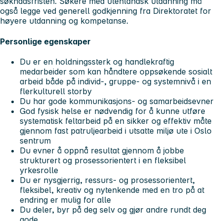
søknadsfristen. Søkere med utenlandsk utdanning må
også legge ved generell godkjenning fra Direktoratet for
høyere utdanning og kompetanse.
Personlige egenskaper
Du er en holdningssterk og handlekraftig
medarbeider som kan håndtere oppsøkende sosialt
arbeid både på individ-, gruppe- og systemnivå i en
flerkulturell storby
Du har gode kommunikasjons- og samarbeidsevner
God fysisk helse er nødvendig for å kunne utføre
systematisk feltarbeid på en sikker og effektiv måte
gjennom fast patruljearbeid i utsatte miljø ute i Oslo
sentrum
Du evner å oppnå resultat gjennom å jobbe
strukturert og prosessorientert i en fleksibel
yrkesrolle
Du er nysgjerrig, ressurs- og prosessorientert,
fleksibel, kreativ og nytenkende med en tro på at
endring er mulig for alle
Du deler, byr på deg selv og gjør andre rundt deg
gode