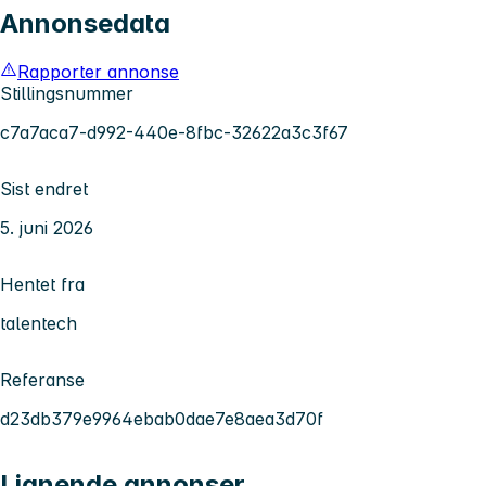
Annonsedata
Rapporter annonse
Stillingsnummer
c7a7aca7-d992-440e-8fbc-32622a3c3f67
Sist endret
5. juni 2026
Hentet fra
talentech
Referanse
d23db379e9964ebab0dae7e8aea3d70f
Lignende annonser