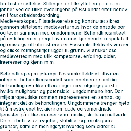
for fast ansettelse. Stillingen er tilknyttet en pool som
jobber ved de ulike avdelingene på Østlandet etter behov
en i fast arbeidstidsordning.
Medleverskapet
. Tilstedeværelse og kontinuitet sikres
gjennom stiftelsens medleverturnus hvor de ansatte bor
og lever sammen med ungdommene. Behandlingsmiljøet
på avdelingen er preget av en anerkjennende, respektfull
og omsorgsfull atmosfære der Fossumkollektivets verdier
og etiske retningslinjer ligger til grunn. Vi ønsker oss
medleverteam med ulik kompetanse, erfaring, alder,
interesser og kjønn m.m.
Behandling og miljøterapi
. Fossumkollektivet tilbyr en
integrert behandlingsmodell som innebærer samtidig
behandling av ulike utfordringer med utgangspunkt i
hvilke muligheter og potensiale ungdommene har. Den
miljøterapeutiske rammen representerer en sentral og
integrert del av behandlingen. Ungdommene trenger hjelp
til å mestre eget liv, gjennom gode og samordnede
tjenester på ulike arenaer som familie, skole og nettverk.
De er i behov av trygghet, stabilitet og forutsigbare
grenser, samt en meningsfylt hverdag som bidrar til