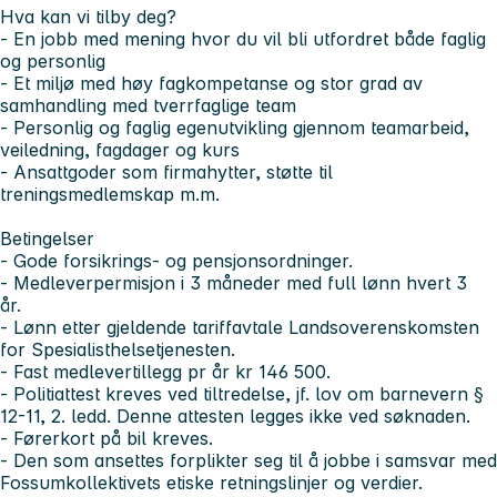
Hva kan vi tilby deg?
- En jobb med mening hvor du vil bli utfordret både faglig
og personlig
- Et miljø med høy fagkompetanse og stor grad av
samhandling med tverrfaglige team
- Personlig og faglig egenutvikling gjennom teamarbeid,
veiledning, fagdager og kurs
- Ansattgoder som firmahytter, støtte til
treningsmedlemskap m.m.
Betingelser
- Gode forsikrings- og pensjonsordninger.
- Medleverpermisjon i 3 måneder med full lønn hvert 3
år.
- Lønn etter gjeldende tariffavtale Landsoverenskomsten
for Spesialisthelsetjenesten.
- Fast medlevertillegg pr år kr 146 500.
- Politiattest kreves ved tiltredelse, jf. lov om barnevern §
12-11, 2. ledd. Denne attesten legges ikke ved søknaden.
- Førerkort på bil kreves.
- Den som ansettes forplikter seg til å jobbe i samsvar med
Fossumkollektivets etiske retningslinjer og verdier.