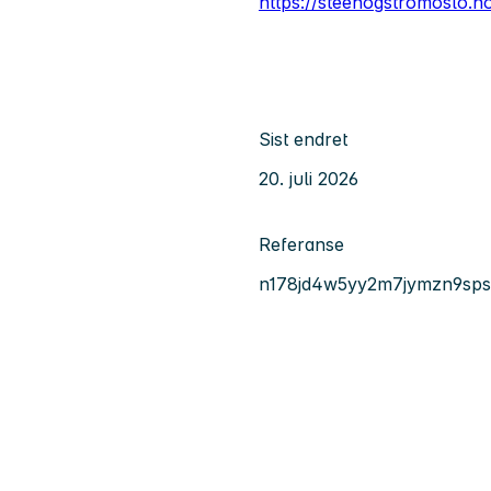
https://steenogstromoslo.n
Sist endret
20. juli 2026
Referanse
n178jd4w5yy2m7jymzn9sp