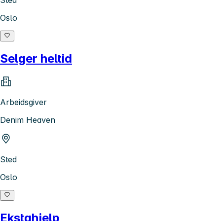
Sted
Oslo
Selger heltid
Arbeidsgiver
Denim Heaven
Sted
Oslo
Ekstahjelp