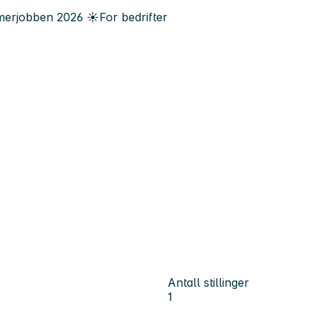
erjobben
2026
☀️
For bedrifter
Antall stillinger
1