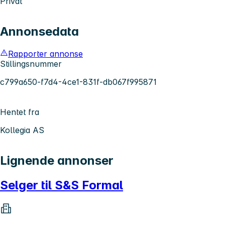
Privat
Annonsedata
Rapporter annonse
Stillingsnummer
c799a650-f7d4-4ce1-831f-db067f995871
Hentet fra
Kollegia AS
Lignende annonser
Selger til S&S Formal