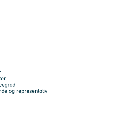
r
r
ter
icegrad
ende og representativ