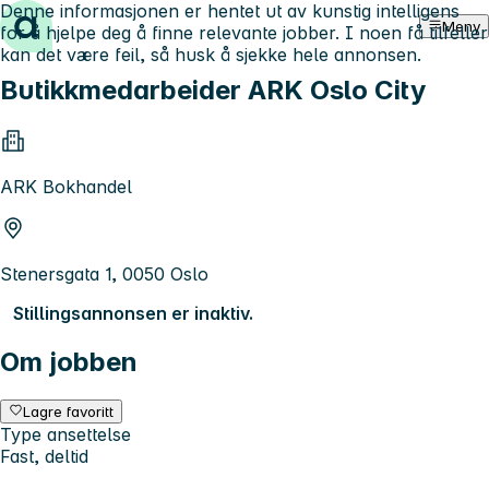
Denne informasjonen er hentet ut av kunstig intelligens
Hopp til innhold
Meny
for å hjelpe deg å finne relevante jobber. I noen få tilfeller
kan det være feil, så husk å sjekke hele annonsen.
Butikkmedarbeider ARK Oslo City
ARK Bokhandel
Stenersgata 1, 0050 Oslo
Stillingsannonsen er inaktiv.
Om jobben
Lagre favoritt
Type ansettelse
Fast, deltid