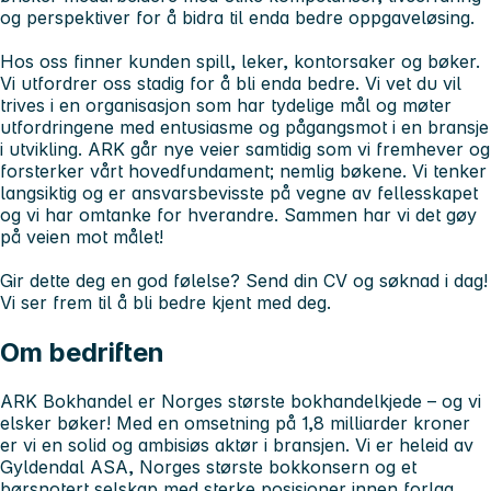
og perspektiver for å bidra til enda bedre oppgaveløsing.
Hos oss finner kunden spill, leker, kontorsaker og bøker.
Vi utfordrer oss stadig for å bli enda bedre. Vi vet du vil
trives i en organisasjon som har tydelige mål og møter
utfordringene med entusiasme og pågangsmot i en bransje
i utvikling. ARK går nye veier samtidig som vi fremhever og
forsterker vårt hovedfundament; nemlig bøkene. Vi tenker
langsiktig og er ansvarsbevisste på vegne av fellesskapet
og vi har omtanke for hverandre. Sammen har vi det gøy
på veien mot målet!
Gir dette deg en god følelse? Send din CV og søknad i dag!
Vi ser frem til å bli bedre kjent med deg.
Om bedriften
ARK Bokhandel er Norges største bokhandelkjede – og vi
elsker bøker! Med en omsetning på 1,8 milliarder kroner
er vi en solid og ambisiøs aktør i bransjen. Vi er heleid av
Gyldendal ASA, Norges største bokkonsern og et
børsnotert selskap med sterke posisjoner innen forlag,