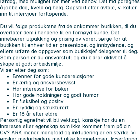
lørdag, med mulighet for mer ved behov. Det må påregnes
å jobbe dag, kveld og helg. Oppstart etter avtale, vi kaller
inn til intervjuer fortløpende.
Du vil følge produktene fra de ankommer butikken, til du
overlater dem i hendene til en fornøyd kunde. Det
innebærer utpakking og prising av varer, sørge for at
butikken til enhver tid er presentabel og innbydende, og
ellers utføre de oppgaver som butikksjef delegerer til deg.
Som person er du ansvarsfull og du bidrar aktivt til å
skape et godt arbeidsmiljø.
Vi ser etter deg som:
Brenner for gode kunderelasjoner
Er ærlig og ansvarsbevisst
Har interesse for bøker
Har gode holdninger og godt humør
Er fleksibel og positiv
Er ryddig og strukturert
Er 18 år eller eldre
Personlig egnethet vil bli vektlagt, kanskje har du en
interesse eller egenskap som ikke kommer frem på din
CV? ARK mener mangfold og inkludering er en styrke. Vi
ønsker medarbeidere med ulike kompetanser, livserfaring