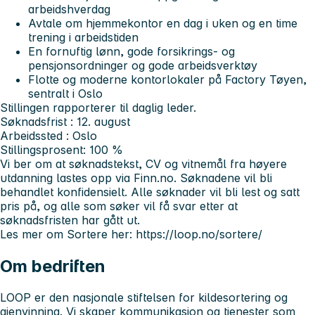
arbeidshverdag
Avtale om hjemmekontor en dag i uken og en time
trening i arbeidstiden
En fornuftig lønn, gode forsikrings- og
pensjonsordninger og gode arbeidsverktøy
Flotte og moderne kontorlokaler på Factory Tøyen,
sentralt i Oslo
Stillingen rapporterer til daglig leder.
Søknadsfrist
: 12. august
Arbeidssted
: Oslo
Stillingsprosent
: 100 %
Vi ber om at søknadstekst, CV og vitnemål fra høyere
utdanning lastes opp via Finn.no. Søknadene vil bli
behandlet konfidensielt. Alle søknader vil bli lest og satt
pris på, og alle som søker vil få svar etter at
søknadsfristen har gått ut.
Les mer om Sortere her: https://loop.no/sortere/
Om bedriften
LOOP er den nasjonale stiftelsen for kildesortering og
gjenvinning. Vi skaper kommunikasjon og tjenester som