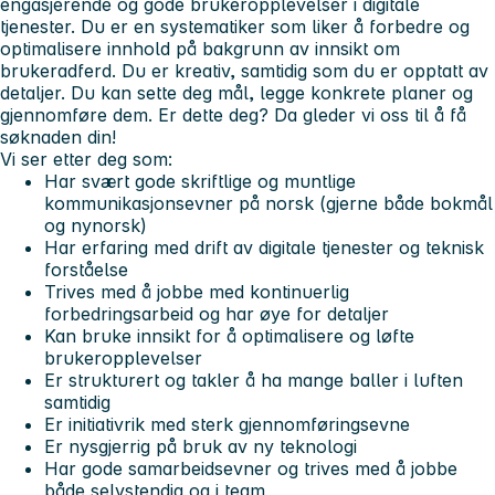
engasjerende og gode brukeropplevelser i digitale
tjenester. Du er en systematiker som liker å forbedre og
optimalisere innhold på bakgrunn av innsikt om
brukeradferd. Du er kreativ, samtidig som du er opptatt av
detaljer. Du kan sette deg mål, legge konkrete planer og
gjennomføre dem. Er dette deg? Da gleder vi oss til å få
søknaden din!
Vi ser etter deg som:
Har svært gode skriftlige og muntlige
kommunikasjonsevner på norsk (gjerne både bokmål
og nynorsk)
Har erfaring med drift av digitale tjenester og teknisk
forståelse
Trives med å jobbe med kontinuerlig
forbedringsarbeid og har øye for detaljer
Kan bruke innsikt for å optimalisere og løfte
brukeropplevelser
Er strukturert og takler å ha mange baller i luften
samtidig
Er initiativrik med sterk gjennomføringsevne
Er nysgjerrig på bruk av ny teknologi
Har gode samarbeidsevner og trives med å jobbe
både selvstendig og i team