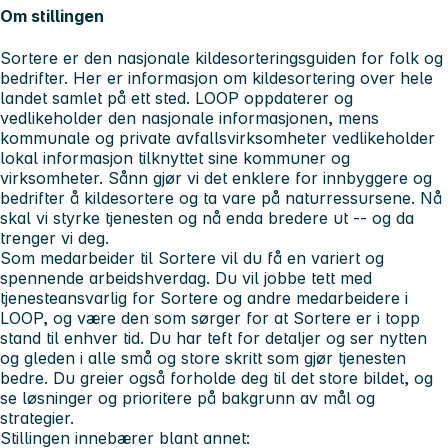
Om stillingen
Sortere er den nasjonale kildesorteringsguiden for folk og
bedrifter. Her er informasjon om kildesortering over hele
landet samlet på ett sted. LOOP oppdaterer og
vedlikeholder den nasjonale informasjonen, mens
kommunale og private avfallsvirksomheter vedlikeholder
lokal informasjon tilknyttet sine kommuner og
virksomheter. Sånn gjør vi det enklere for innbyggere og
bedrifter å kildesortere og ta vare på naturressursene. Nå
skal vi styrke tjenesten og nå enda bredere ut -- og da
trenger vi deg.
Som medarbeider til Sortere vil du få en variert og
spennende arbeidshverdag. Du vil jobbe tett med
tjenesteansvarlig for Sortere og andre medarbeidere i
LOOP, og være den som sørger for at Sortere er i topp
stand til enhver tid. Du har teft for detaljer og ser nytten
og gleden i alle små og store skritt som gjør tjenesten
bedre. Du greier også forholde deg til det store bildet, og
se løsninger og prioritere på bakgrunn av mål og
strategier.
Stillingen innebærer blant annet: