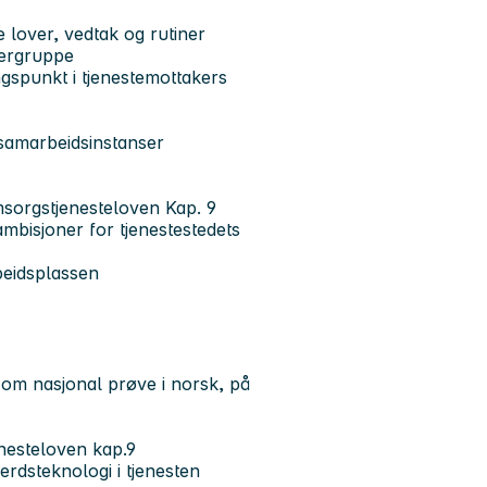
e lover, vedtak og rutiner
kergruppe
gspunkt i tjenestemottakers
samarbeidsinstanser
msorgstjenesteloven Kap. 9
 ambisjoner for tjenestestedets
beidsplassen
v om nasjonal prøve i norsk, på
nesteloven kap.9
erdsteknologi i tjenesten