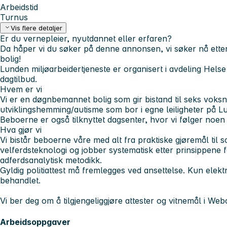
Arbeidstid
Turnus
Vis flere detaljer
Er du vernepleier, nyutdannet eller erfaren?
Da håper vi du søker på denne annonsen, vi søker nå etter 
bolig!
Lunden miljøarbeidertjeneste er organisert i avdeling Helse
dagtilbud.
Hvem er vi
Vi er en døgnbemannet bolig som gir bistand til seks vok
utviklingshemming/autisme som bor i egne leiligheter på Lu
Beboerne er også tilknyttet dagsenter, hvor vi følger noen
Hva gjør vi
Vi bistår beboerne våre med alt fra praktiske gjøremål til sos
velferdsteknologi og jobber systematisk etter prinsippene f
adferdsanalytisk metodikk.
Gyldig politiattest må fremlegges ved ansettelse. Kun elekt
behandlet.
Vi ber deg om å tilgjengeliggjøre attester og vitnemål i Web
Arbeidsoppgaver