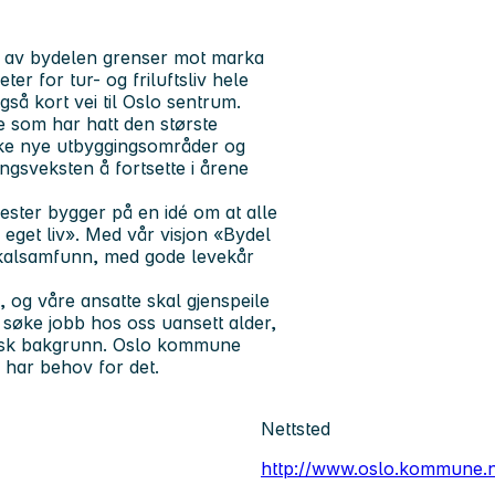
er av bydelen grenser mot marka
r for tur- og friluftsliv hele
så kort vei til Oslo sentrum.
 som har hatt den største
kke nye utbyggingsområder og
ngsveksten å fortsette i årene
nester bygger på en idé om at alle
eget liv». Med vår visjon «Bydel
lokalsamfunn, med gode levekår
og våre ansatte skal gjenspeile
å søke jobb hos oss uansett alder,
tnisk bakgrunn. Oslo kommune
 har behov for det.
Nettsted
http://www.oslo.kommune.