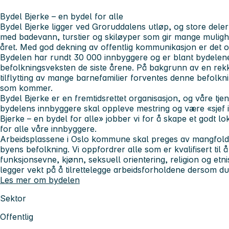
Bydel Bjerke – en bydel for alle
Bydel Bjerke ligger ved Groruddalens utløp, og store del
med badevann, turstier og skiløyper som gir mange mulighete
året. Med god dekning av offentlig kommunikasjon er det og
Bydelen har rundt 30 000 innbyggere og er blant bydelene
befolkningsveksten de siste årene. På bakgrunn av en re
tilflytting av mange barnefamilier forventes denne befolkni
som kommer.
Bydel Bjerke er en fremtidsrettet organisasjon, og våre tje
bydelens innbyggere skal oppleve mestring og være «sjef i 
Bjerke – en bydel for alle» jobber vi for å skape et godt 
for alle våre innbyggere.
Arbeidsplassene i Oslo kommune skal preges av mangfold, 
byens befolkning. Vi oppfordrer alle som er kvalifisert til 
funksjonsevne, kjønn, seksuell orientering, religion og e
legger vekt på å tilrettelegge arbeidsforholdene dersom du
Les mer om bydelen
Sektor
Offentlig