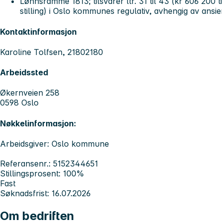
Lønnsramme 1813; tilsvarer ltr. 31 til 43 (kr 606 200 t
stilling) i Oslo kommunes regulativ, avhengig av ansie
Kontaktinformasjon
Karoline Tolfsen, 21802180
Arbeidssted
Økernveien 258
0598 Oslo
Nøkkelinformasjon:
Arbeidsgiver: Oslo kommune
Referansenr.: 5152344651
Stillingsprosent: 100%
Fast
Søknadsfrist: 16.07.2026
Om bedriften