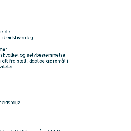
ientert
k arbeidshverdag
mmer
vskvalitet og selvbestemmelse
t fra stell, daglige gjøremål i
viteter
beidsmiljø