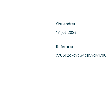
Sist endret
17. juli 2026
Referanse
9783c2c7c9c34cb59d417d