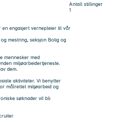
Antall stillinger
1
en engasjert vernepleier til vår
 og mestring, seksjon Bolig og
sne mennesker med
nden miljøarbeidertjeneste.
 av dem.
iale aktiviteter. Vi benytter
or målrettet miljøarbeid og
roniske søknader vil bli
cruiter