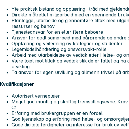
Yte praktisk bistand og opplæring i tråd med gjeldend
Direkte målrettet miljøarbeid med en spennende bru
Planlegge, utarbeide og gjennomføre tiltak med utgan
ressurser og behov
Tjenesteansvar for en eller flere beboere
Ansvar for godt samarbeid med pårørende og andre 
Opplæring og veiledning av kollegaer og studenter
Legemiddelhåndtering og ansvarsvakt-rolle
Arbeid med utarbeidelse av vedtak etter Helse- og o
Være lojal mot tiltak og vedtak slik de er fattet og ha
utvikling
Ta ansvar for egen utvikling og allmenn trivsel på ar
Kvalifikasjoner
Autorisert vernepleier
Meget god muntlig og skriftlig fremstillingsevne. Kra
C1
Erfaring med brukergruppen er en fordel
God kjennskap og erfaring med helse- og omsorgstje
Gode digitale ferdigheter og interesse for bruk av velf