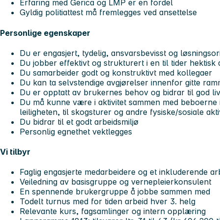
Erfaring med Gerica og LMP er en fordel
Gyldig politiattest må fremlegges ved ansettelse
Personlige egenskaper
Du er engasjert, tydelig, ansvarsbevisst og løsningsor
Du jobber effektivt og strukturert i en til tider hektis
Du samarbeider godt og konstruktivt med kollegaer
Du kan ta selvstendige avgjørelser innenfor gitte ra
Du er opptatt av brukernes behov og bidrar til god li
Du må kunne være i aktivitet sammen med beboerne i al
leiligheten, til skogsturer og andre fysiske/sosiale akti
Du bidrar til et godt arbeidsmiljø
Personlig egnethet vektlegges
Vi tilbyr
Faglig engasjerte medarbeidere og et inkluderende ar
Veiledning av basisgruppe og vernepleierkonsulent
En spennende brukergruppe å jobbe sammen med
Todelt turnus med for tiden arbeid hver 3. helg
Relevante kurs, fagsamlinger og intern opplæring