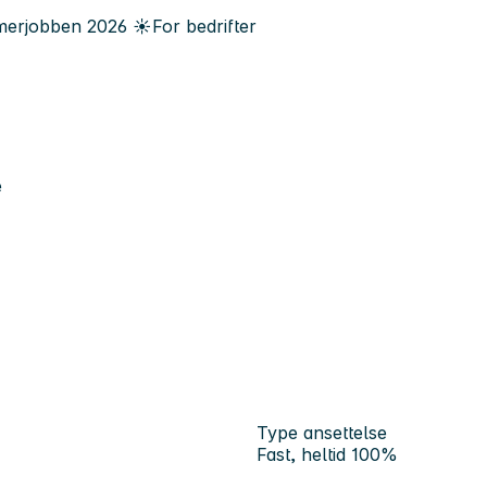
erjobben
2026
☀️
For bedrifter
e
Type ansettelse
Fast, heltid 100%