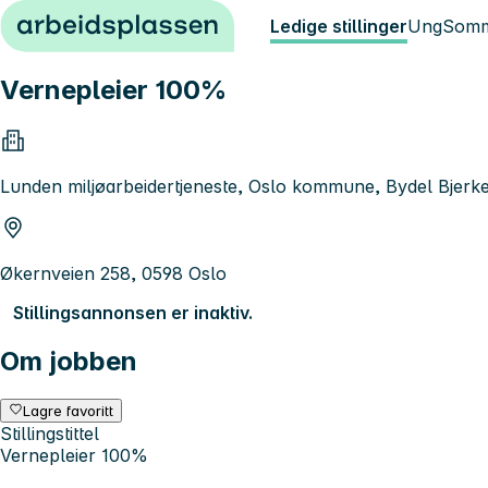
Hopp til innhold
Ledige stillinger
Ung
Somm
Vernepleier 100%
Lunden miljøarbeidertjeneste, Oslo kommune, Bydel Bjerk
Økernveien 258, 0598 Oslo
Stillingsannonsen er inaktiv.
Om jobben
Lagre favoritt
Stillingstittel
Vernepleier 100%