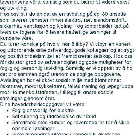
leveransene våre, samtidig som du bidrar til videre vekst
og utvikling.
Hos oss blir du en del av en avdeling på ca. 60 ansatte
som leverer tjenester innen elektro, rør, eiendomsdrift,
sikkerhet, ventilasjon og kjøling – og samarbeider tett på
tvers av fagene for å levere helhetlige løsninger til
kundene våre.
Du lurer kanskje på hva vi har å tilby? Vi tilbyr en variert
og utfordrende arbeidshverdag, gode kollegaer og et trygt
og positivt arbeidsmiljø i et fremtidsrettet selskap. Hos oss
får du stor grad av selvstendighet og gode muligheter for
faglig og personlig utvikling. Samtidig er vi opptatt av å ha
det bra sammen også utenom de daglige oppgavene.
Avdelingen har et aktivt sosialt miljø med blant annet
fisketurer, motorsykkelturer, felles trening og løpegruppe
mot Holmenkollstafetten, i tillegg til andre sosiale
samlinger gjennom året.
Dine hovedarbeidsoppgaver vil være:
Faglig ansvarlig for elektro
Kalkulering og utarbeidelse av tilbud
Samarbeid med kunder og leverandører for å sikre
optimale løsninger
Sikre at oppdrag utføres i henhold til gjeldende