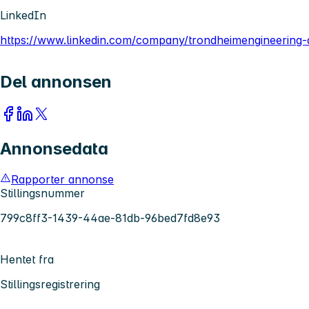
LinkedIn
https://www.linkedin.com/company/trondheimengineering-
Del annonsen
Annonsedata
Rapporter annonse
Stillingsnummer
799c8ff3-1439-44ae-81db-96bed7fd8e93
Hentet fra
Stillingsregistrering