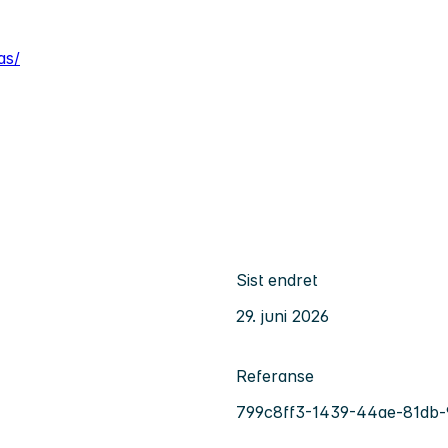
as/
Sist endret
29. juni 2026
Referanse
799c8ff3-1439-44ae-81db