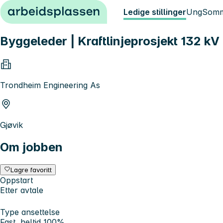
Hopp til innhold
Ledige stillinger
Ung
Somm
Byggeleder | Kraftlinjeprosjekt 132 kV
Trondheim Engineering As
Gjøvik
Om jobben
Lagre favoritt
Oppstart
Etter avtale
Type ansettelse
Fast, heltid 100%