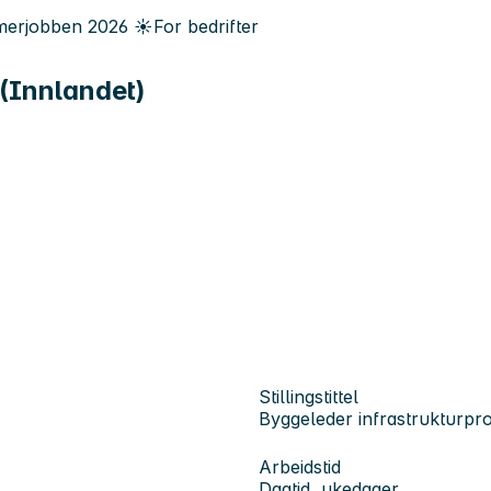
erjobben
2026
☀️
For bedrifter
 (Innlandet)
Stillingstittel
Byggeleder infrastrukturpro
Arbeidstid
Dagtid, ukedager