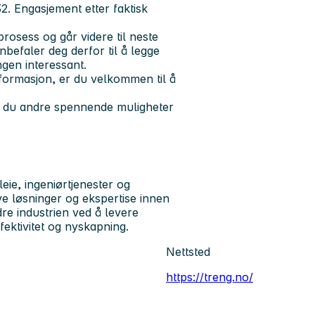
032. Engasjement etter faktisk
prosess og går videre til neste
anbefaler deg derfor til å legge
gen interessant.
formasjon, er du velkommen til å
er du andre spennende muligheter
ie, ingeniørtjenester og
ive løsninger og ekspertise innen
dre industrien ved å levere
fektivitet og nyskapning.
Nettsted
https://treng.no/