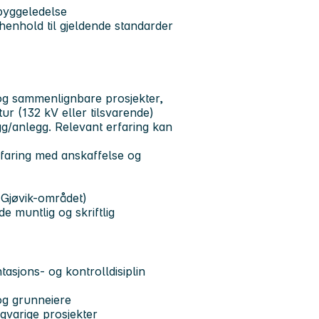
 byggeledelse
henhold til gjeldende standarder
og sammenlignbare prosjekter,
tur (132 kV eller tilsvarende)
ygg/anlegg. Relevant erfaring kan
faring med anskaffelse og
--Gjøvik-området)
 muntlig og skriftlig
asjons- og kontrolldisiplin
og grunneiere
ngvarige prosjekter