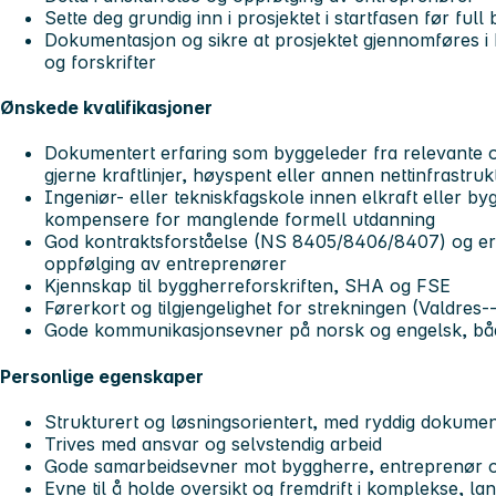
Sette deg grundig inn i prosjektet i startfasen før full
Dokumentasjon og sikre at prosjektet gjennomføres i 
og forskrifter
Ønskede kvalifikasjoner
Dokumentert erfaring som byggeleder fra relevante 
gjerne kraftlinjer, høyspent eller annen nettinfrastruk
Ingeniør- eller tekniskfagskole innen elkraft eller b
kompensere for manglende formell utdanning
God kontraktsforståelse (NS 8405/8406/8407) og er
oppfølging av entreprenører
Kjennskap til byggherreforskriften, SHA og FSE
Førerkort og tilgjengelighet for strekningen (Valdres
Gode kommunikasjonsevner på norsk og engelsk, både
Personlige egenskaper
Strukturert og løsningsorientert, med ryddig dokument
Trives med ansvar og selvstendig arbeid
Gode samarbeidsevner mot byggherre, entreprenør 
Evne til å holde oversikt og fremdrift i komplekse, la