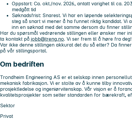
Oppstart
: Ca. okt./nov. 2026, antatt varighet til ca. 2
medgått tid
Søknadsfrist
: Snarest. Vi har en løpende selekterings
steg så snart vi mener å ha funnet riktig kandidat. Vi 
inn en søknad med det samme dersom du finner stillin
Har du spørsmål vedrørende stillingen eller ønsker mer in
ta kontakt på
jobb@treng.no
. Vi ser frem til å høre fra deg!
Var ikke denne stillingen akkurat det du så etter? Da finn
på vår stillingsportal.
Om bedriften
Trondheim Engineering AS er et selskap innen personellutle
mekanisk fabrikasjon. Vi er stolte av å kunne tilby innovat
prosjektledelse og ingeniørvitenskap. Vår visjon er å foran
kvalitetsprosjekter som setter standarden for bærekraft, ef
Sektor
Privat