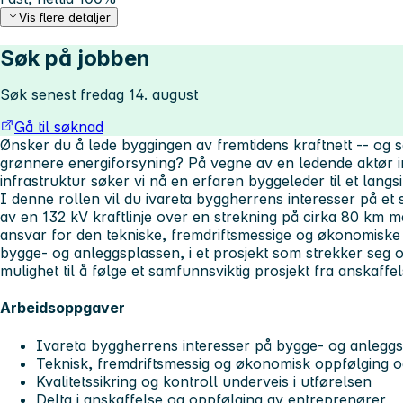
Vis flere detaljer
Søk på jobben
Søk senest fredag 14. august
Gå til søknad
Ønsker du å lede byggingen av fremtidens kraftnett -- og sa
grønnere energiforsyning? På vegne av en ledende aktør in
infrastruktur søker vi nå en erfaren byggeleder til et langsik
I denne rollen vil du ivareta byggherrens interesser på et s
av en 132 kV kraftlinje over en strekning på cirka 80 km m
ansvar for den tekniske, fremdriftsmessige og økonomiske
bygge- og anleggsplassen, i et prosjekt som strekker seg ov
mulighet til å følge et samfunnsviktig prosjekt fra anskaffels
Arbeidsoppgaver
Ivareta byggherrens interesser på bygge- og anlegg
Teknisk, fremdriftsmessig og økonomisk oppfølging og
Kvalitetssikring og kontroll underveis i utførelsen
Delta i anskaffelse og oppfølging av entreprenører