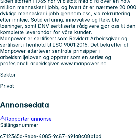
Siden starten i 1965 har vi bistått med å få over en halv
million mennesker i jobb, og hvert år er nærmere 20 000
dyktige mennesker i jobb gjennom oss, via rekruttering
eller innleie.
Solid erfaring, innovative og fleksible
løsninger, samt DNV sertifiserte rådgivere gjør oss til den
komplette leverandør for våre kunder.
Manpower
er sertifisert som Revidert Arbeidsgiver og
sertifisert i henhold til ISO 9001:2015. Det bekrefter at
Manpower etterlever sentrale prinsipper i
arbeidsmiljøloven og opptrer som en seriøs og
profesjonell arbeidsgiver
www.manpower.no
Sektor
Privat
Annonsedata
Rapporter annonse
Stillingsnummer
c712365d-9ebe-4085-9c87-491a8c08b1bd