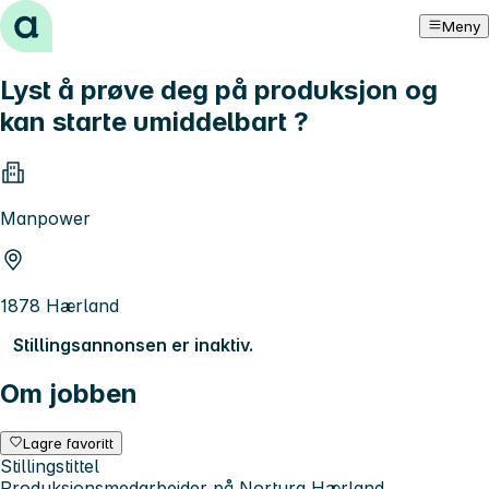
Hopp til innhold
Meny
Lyst å prøve deg på produksjon og
kan starte umiddelbart ?
Manpower
1878 Hærland
Stillingsannonsen er inaktiv.
Om jobben
Lagre favoritt
Stillingstittel
Produksjonsmedarbeider på Nortura Hærland