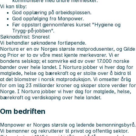
kommunisere med andre mennesker.
Vi kan tilby:
God opplæring på arbeidsplassen.
God oppfølging fra Manpower.
Før oppstart gjennomføres kurset "Hygiene og
Trygg-på-jobben".
Søknadsfrist: Snarest
Vi behandler søknadene fortløpende.
Nortura er en av Norges største matprodusenter, og Gilde
og Prior er to av våre mest kjente merkevarer. Vi er
bondens selskap; et samvirke eid av over 17.000 norske
bønder over hele landet. I Nortura jobber vi hver dag for
matglede, helse og bærekraft og er stolte over å bidra til
at det blomstrer i norsk matproduksjon. Vi omsetter årlig
for om lag 23 milliarder kroner og skaper store verdier for
Norge.
I Nortura jobber vi hver dag for matglede, helse,
bærekraft og verdiskaping over hele landet.
Om bedriften
Manpower er Norges største og ledende bemanningsbyrå.
Vi bemanner og rekrutterer til privat og offentlig sektor.