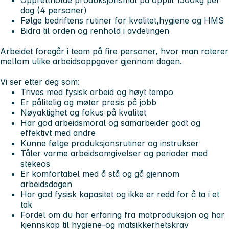
Opprettholde produksjonsmål på opptil 1500kg per
dag (4 personer)
Følge bedriftens rutiner for kvalitet,hygiene og HMS
Bidra til orden og renhold i avdelingen
Arbeidet foregår i team på fire personer, hvor man roterer
mellom ulike arbeidsoppgaver gjennom dagen.
Vi ser etter deg som:
Trives med fysisk arbeid og høyt tempo
Er pålitelig og møter presis på jobb
Nøyaktighet og fokus på kvalitet
Har god arbeidsmoral og samarbeider godt og
effektivt med andre
Kunne følge produksjonsrutiner og instrukser
Tåler varme arbeidsomgivelser og perioder med
stekeos
Er komfortabel med å stå og gå gjennom
arbeidsdagen
Har god fysisk kapasitet og ikke er redd for å ta i et
tak
Fordel om du har erfaring fra matproduksjon og har
kjennskap til hygiene-og matsikkerhetskrav