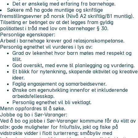
Det er ønskelig med erfaring fra barnehage.
Søkere må ha gode muntlige og skriftlige
fremstillingsevner på norsk (Nivå A2 skriftlig/B1 muntlig).
Tilsetting er betinget av at det legges fram gyldig
politiattest i tråd med lov om barnehager § 30.
Personlige egenskaper:
Arbeid i barnehage krever god relasjonskompetanse.
Personlig egnethet vil vurderes i lys av:
Grad av lekenhet hvor barn møtes med respekt og
tillit.
God oversikt, med evne til planlegging og vurdering.
Et blikk for nytenkning, skapende aktivitet og kreative
ideer.
Faglig engasjement og samarbeidsevner.
Ønske om egenutvikling innenfor et inkluderende
arbeidsfellesskap.
Personlig egnethet vil bli vektlagt.
Menn oppfordres til å søke.
Jobbe og bo i Sør-Varanger:
Ved å bo og jobbe i Sør-Varanger kommune får du «litt av
alt»: gode muligheter for friluftsliv, jakt og fiske på
vidstrakte vidder i flott turterreng; småbyliv med