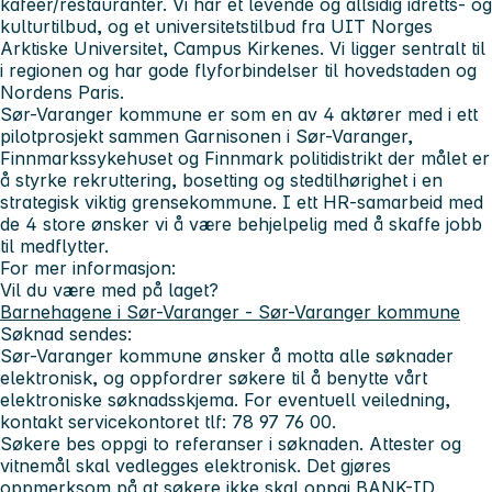
kafeer/restauranter. Vi har et levende og allsidig idretts- og
kulturtilbud, og et universitetstilbud fra UIT Norges
Arktiske Universitet, Campus Kirkenes. Vi ligger sentralt til
i regionen og har gode flyforbindelser til hovedstaden og
Nordens Paris.
Sør-Varanger kommune er som en av 4 aktører med i ett
pilotprosjekt sammen Garnisonen i Sør-Varanger,
Finnmarkssykehuset og Finnmark politidistrikt der målet er
å styrke rekruttering, bosetting og stedtilhørighet i en
strategisk viktig grensekommune. I ett HR-samarbeid med
de 4 store ønsker vi å være behjelpelig med å skaffe jobb
til medflytter.
For mer informasjon:
Vil du være med på laget?
Barnehagene i Sør-Varanger - Sør-Varanger kommune
Søknad sendes:
Sør-Varanger kommune ønsker å motta alle søknader
elektronisk, og oppfordrer søkere til å benytte vårt
elektroniske søknadsskjema. For eventuell veiledning,
kontakt servicekontoret tlf: 78 97 76 00.
Søkere bes oppgi to referanser i søknaden. Attester og
vitnemål skal vedlegges elektronisk. Det gjøres
oppmerksom på at søkere ikke skal oppgi BANK-ID