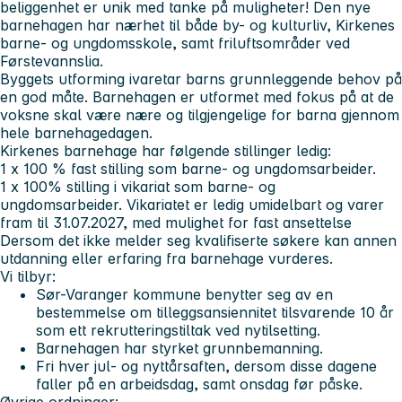
beliggenhet er unik med tanke på muligheter! Den nye
barnehagen har nærhet til både by- og kulturliv, Kirkenes
barne- og ungdomsskole, samt friluftsområder ved
Førstevannslia.
Byggets utforming ivaretar barns grunnleggende behov på
en god måte. Barnehagen er utformet med fokus på at de
voksne skal være nære og tilgjengelige for barna gjennom
hele barnehagedagen.
Kirkenes barnehage har følgende stillinger ledig:
1 x 100 % fast stilling som barne- og ungdomsarbeider.
1 x 100% stilling i vikariat som barne- og
ungdomsarbeider. Vikariatet er ledig umidelbart og varer
fram til 31.07.2027, med mulighet for fast ansettelse
Dersom det ikke melder seg kvalifiserte søkere kan annen
utdanning eller erfaring fra barnehage vurderes.
Vi tilbyr:
Sør-Varanger kommune benytter seg av en
bestemmelse om tilleggsansiennitet tilsvarende 10 år
som ett rekrutteringstiltak ved nytilsetting.
Barnehagen har styrket grunnbemanning.
Fri hver jul- og nyttårsaften, dersom disse dagene
faller på en arbeidsdag, samt onsdag før påske.
Øvrige ordninger: