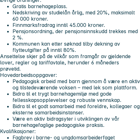
Gratis barnehageplass.
Nedskriving av studielån årlig, med 20%, maksimalt
60 000 kroner.
Finnmarksfradrag inntil 45.000 kroner.
Pensjonsordning, der pensjonsinnskudd trekkes med
2 %.
Kommunen kan etter søknad tilby dekning av
flytteutgifter på inntil 80%.
Ansettelse skjer på de vilkår som framgår av gjeldende
lover, regler og tariffavtale, herunder 6 måneders
prøvetid.
Hovedarbeidsoppgaver:
Pedagogisk arbeid med barn gjennom å være en aktiv
og tilstedeværende voksen – med lek som plattform.
Bidra til et trygt barnehagemiljø med gode
fellesskapsopplevelser og robuste vennskap.
Bidra til et godt samarbeid med foreldre, kollegaer og
eksterne samarbeidsinstanser.
Være en aktiv bidragsyter i utviklingen av vår
barnehagefaglige pedagogiske praksis.
Kvalifikasjoner
:
Fagbrev i barne- og ungdomsarbeiderfaget