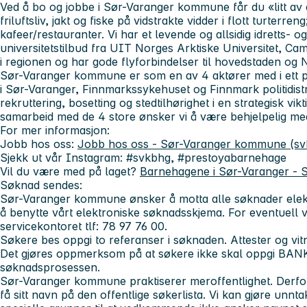
Ved å bo og jobbe i Sør-Varanger kommune får du «litt av 
friluftsliv, jakt og fiske på vidstrakte vidder i flott turterre
kafeer/restauranter. Vi har et levende og allsidig idretts- og
universitetstilbud fra UIT Norges Arktiske Universitet, Camp
i regionen og har gode flyforbindelser til hovedstaden og
Sør-Varanger kommune er som en av 4 aktører med i ett 
i Sør-Varanger, Finnmarkssykehuset og Finnmark politidistr
rekruttering, bosetting og stedtilhørighet i en strategisk v
samarbeid med de 4 store ønsker vi å være behjelpelig med 
For mer informasjon:
Jobb hos oss:
Jobb hos oss - Sør-Varanger kommune (sv
Sjekk ut vår Instagram:
#svkbhg, #prestoyabarnehage
Vil du være med på laget?
Barnehagene i Sør-Varanger -
Søknad sendes:
Sør-Varanger kommune ønsker å motta alle søknader elektr
å benytte vårt elektroniske søknadsskjema. For eventuell v
servicekontoret tlf: 78 97 76 00.
Søkere bes oppgi to referanser i søknaden. Attester og vit
Det gjøres oppmerksom på at søkere ikke skal oppgi BANK
søknadsprosessen.
Sør-Varanger kommune praktiserer meroffentlighet. Derfor 
få sitt navn på den offentlige søkerlista. Vi kan gjøre unn