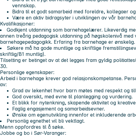
vennskap.
Bidra til et godt samarbeid med foreldre, kollegaer o
Være en aktiv bidragsyter i utviklingen av vår barneh
Kvalifikasjoner
:
Godkjent utdanning som barnehagelærer. Likeverdig m
annen treårig pedagogisk utdanning på høgskolenivå med v
barnehagepedagogikk. Erfaring fra barnehage er ønskelig.
Søkere må ha gode muntlige og skriftlige fremstillings
skriftlig/B1 muntlig).
Tilsetting er betinget av at det legges fram gyldig politiatt
30.
Personlige egenskaper:
Arbeid i barnehage krever god relasjonskompetanse. Person
av:
Grad av lekenhet hvor barn møtes med respekt og tilli
God oversikt, med evne til planlegging og vurdering.
Et blikk for nytenkning, skapende aktivitet og kreative
Faglig engasjement og samarbeidsevner.
Ønske om egenutvikling innenfor et inkluderende arbe
Personlig egnethet vil bli vektlagt.
Menn oppfordres til å søke.
Jobbe og bo i Sør-Varanger: