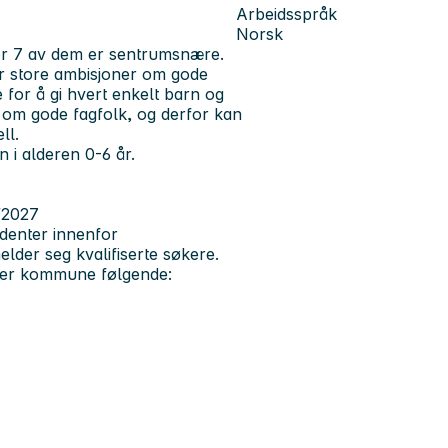
Arbeidsspråk
Norsk
r 7 av dem er sentrumsnære.
r store ambisjoner om gode
for å gi hvert enkelt barn og
å om gode fagfolk, og derfor kan
ll.
i alderen 0-6 år.
/2027
denter innenfor
der seg kvalifiserte søkere.
anger kommune følgende: