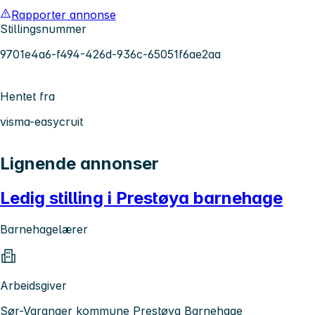
Rapporter annonse
Stillingsnummer
9701e4a6-f494-426d-936c-65051f6ae2aa
Hentet fra
visma-easycruit
Lignende annonser
Ledig stilling i Prestøya barnehage
Barnehagelærer
Arbeidsgiver
Sør-Varanger kommune Prestøya Barnehage