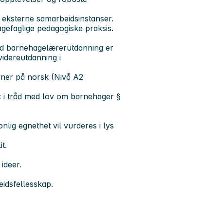
g eksterne samarbeidsinstanser.
agefaglige pedagogiske praksis.
ed barnehagelærerutdanning er
idereutdanning i
evner på norsk (Nivå A2
est i tråd med lov om barnehager §
lig egnethet vil vurderes i lys
t.
 ideer.
idsfellesskap.