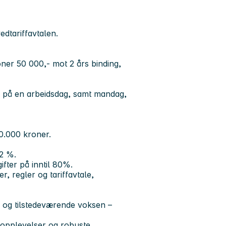
edtariffavtalen.
oner 50 000,- mot 2 års binding,
er på en arbeidsdag, samt mandag,
0.000 kroner.
2 %.
ifter på inntil 80%.
, regler og tariffavtale,
 og tilstedeværende voksen –
psopplevelser og robuste