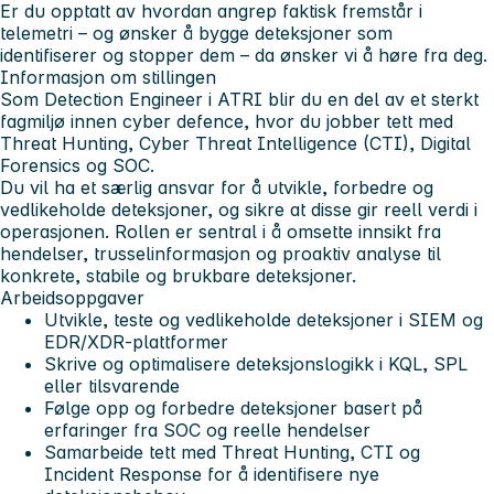
Er du opptatt av hvordan angrep faktisk fremstår i
telemetri – og ønsker å bygge deteksjoner som
identifiserer og stopper dem – da ønsker vi å høre fra deg.
Informasjon om stillingen
Som Detection Engineer i ATRI blir du en del av et sterkt
fagmiljø innen cyber defence, hvor du jobber tett med
Threat Hunting, Cyber Threat Intelligence (CTI), Digital
Forensics og SOC.
Du vil ha et særlig ansvar for å utvikle, forbedre og
vedlikeholde deteksjoner, og sikre at disse gir reell verdi i
operasjonen. Rollen er sentral i å omsette innsikt fra
hendelser, trusselinformasjon og proaktiv analyse til
konkrete, stabile og brukbare deteksjoner.
Arbeidsoppgaver
Utvikle, teste og vedlikeholde deteksjoner i SIEM og
EDR/XDR-plattformer
Skrive og optimalisere deteksjonslogikk i KQL, SPL
eller tilsvarende
Følge opp og forbedre deteksjoner basert på
erfaringer fra SOC og reelle hendelser
Samarbeide tett med Threat Hunting, CTI og
Incident Response for å identifisere nye