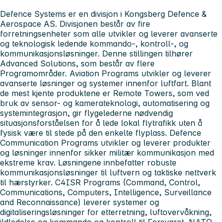
Defence Systems er en divisjon i Kongsberg Defence &
Aerospace AS. Divisjonen består av fire
forretningsenheter som alle utvikler og leverer avanserte
og teknologisk ledende kommando-, kontroll-, og
kommunikasjonsløsninger. Denne stillingen tilhører
Advanced Solutions, som består av flere
Programområder. Aviation Programs utvikler og leverer
avanserte løsninger og systemer innenfor luftfart. Blant
de mest kjente produktene er Remote Towers, som ved
bruk av sensor- og kamerateknologi, automatisering og
systemintegrasjon, gir flygelederne nødvendig
situasjonsforståelsen for å lede lokal flytrafikk uten å
fysisk være til stede på den enkelte flyplass. Defence
Communication Programs utvikler og leverer produkter
og løsninger innenfor sikker militær kommunikasjon med
ekstreme krav. Løsningene innbefatter robuste
kommunikasjonsløsninger til luftvern og taktiske nettverk
til hærstyrker. C4ISR Programs (Command, Control,
Communications, Computers, Intelligence, Surveillance
and Reconnaissance) leverer systemer og
digitaliseringsløsninger for etterretning, luftovervåkning,
ildledelse og kommando og kontroll til Forsvaret, NATO