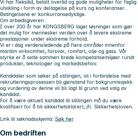
Vi har fleksitid, betalt overtid og gode muligheter for faglig
utvikling i form av deltagelse på kurs og konferanser.
Betingelsene er konkurransedyktige.
Om arbeidsgiveren
I over 200 år har KONGSBERG laget løsninger som gjør
det mulig for mennesker verden over å levere ekstreme
prestasjoner under ekstreme forhold.
Vi er i dag verdensledende på flere områder innenfor
maritim virksomhet, forsvar, romfart, olje og gass. Vår
styrke er å sette sammen brede kompetansemiljøer rundt
produkter, teknologier og markedsbehov.
Kandidater som søker på stillingen, vil i forbindelse med
rekrutteringsprosessen bli gjenstand for bakgrunnssjekk
og vurdering av denne vil bli lagt til grunn ved valg av
kandidat.
For å være aktuell kandidat til stillingen må du være
kvalifisert for å bli sikkerhetsklarert, jfr. Sikkerhetsloven.
Link til søknadsskjema:
Søk her
Om bedriften