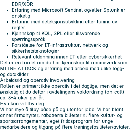
EDR/XDR
Erfaring med Microsoft Sentinel og/eller Splunk er
ønskelig
Erfaring med deteksjonsutvikling eller tuning av
regler
Kjennskap til KQL, SPL eller tilsvarende
spørringsspråk
Forståelse for IT-infrastruktur, nettverk og
sikkerhetsteknologier
Relevant utdanning innen IT eller cybersikkerhet
Det er en fordel om du har kjennskap til rammeverk som
MITRE ATT&CK og erfaring med arbeid med ulike logg-
og datakilder.
Arbeidstid og operativ involvering
Rollen er primært ikke operativ i det daglige, men det er
ønskelig at du deltar i avdelingens vaktordning (on-call)
ca. 3–4 uker per år.
Hva kan vi tilby deg
Vi har mye å tilby både på og utenfor jobb. Vi har blant
annet firmahytter, rabatterte billetter til flere kultur- og
sportsarrangementer, eget fritidsprogram for unge
medarbeidere og tilgang på flere treningsfasiliteter/avtaler.