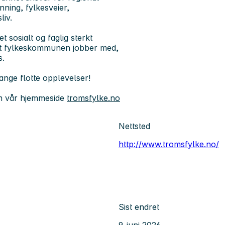
nning, fylkesveier,
liv.
t sosialt og faglig sterkt
ldet fylkeskommunen jobber med,
s.
ange flotte opplevelser!
m vår hjemmeside
tromsfylke.no
Nettsted
http://www.tromsfylke.no/
Sist endret
9. juni 2026