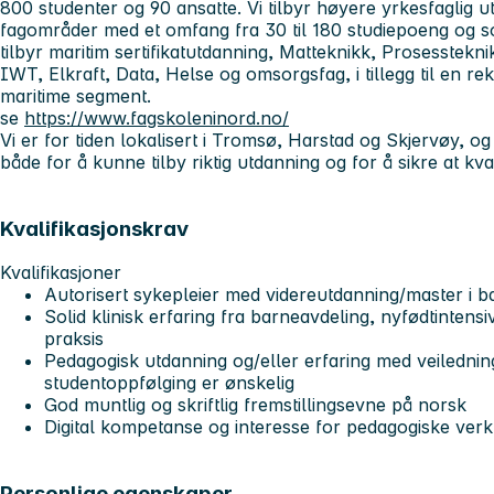
800 studenter og 90 ansatte. Vi tilbyr høyere yrkesfaglig 
fagområder med et omfang fra 30 til 180 studiepoeng og s
tilbyr maritim sertifikatutdanning, Matteknikk, Prosesstek
IWT, Elkraft, Data, Helse og omsorgsfag, i tillegg til en re
maritime segment.
se
https://www.fagskoleninord.no/
Vi er for tiden lokalisert i Tromsø, Harstad og Skjervøy,
både for å kunne tilby riktig utdanning og for å sikre at kvali
Kvalifikasjonskrav
Kvalifikasjoner
Autorisert sykepleier med videreutdanning/master i b
Solid klinisk erfaring fra barneavdeling, nyfødtintensi
praksis
Pedagogisk utdanning og/eller erfaring med veiledning
studentoppfølging er ønskelig
God muntlig og skriftlig fremstillingsevne på norsk
Digital kompetanse og interesse for pedagogiske ver
Personlige egenskaper