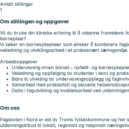
Antall stillinger
1
Om stillingen og oppgaver
Vil du bruke din kliniske erfaring til å utdanne framtidens
barnepleie?
Vi søker en barnesykepleier som ønsker å kombinere fagli
veiledning og utviklingsarbeid i et praksisnært læringsmiljø
Arbeidsoppgaver
Undervisning innen barsel-, nyfødt- og barnesykeple
Veiledning og oppfølging av studenter i teori og praks
Bidra til utvikling av undervisningsopplegg og faginnh
Samarbeid med praksisfelt og aktuelle helseinstitusjo
Delta i fagutvikling og kvalitetsarbeid ved utdanninge
Om oss
Fagskolen i Nord er eid av Troms fylkeskommune og har so
utdanningstilbud til lokalt, regionalt og nasjonalt næringsli