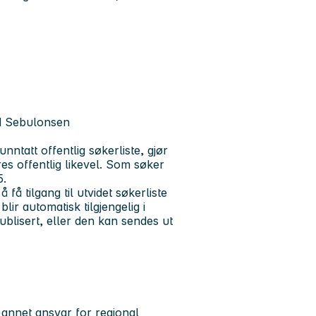
id Sebulonsen
ntatt offentlig søkerliste, gjør
s offentlig likevel. Som søker
25.
 få tilgang til utvidet søkerliste
ir automatisk tilgjengelig i
blisert, eller den kan sendes ut
 annet ansvar for regional