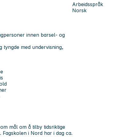
Arbeidsspråk
Norsk
 fagpersoner innen barsel- og
g tyngde med undervisning,
.
ie
is
old
ner
n
m mål om å tilby tidsriktige
v. Fagskolen i Nord har i dag ca.