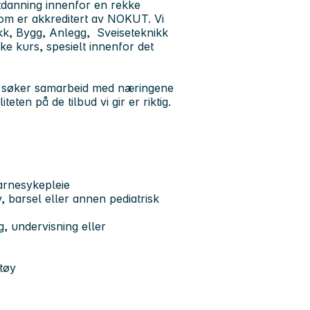
utdanning innenfor en rekke
om er akkreditert av NOKUT. Vi
nikk, Bygg, Anlegg, Sveiseteknikk
kke kurs, spesielt innenfor det
 og søker samarbeid med næringene
teten på de tilbud vi gir er riktig.
arnesykepleie
v, barsel eller annen pediatrisk
, undervisning eller
ktøy