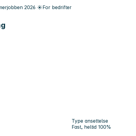
erjobben
2026
☀️
For bedrifter
ng
Type ansettelse
Fast, heltid 100%