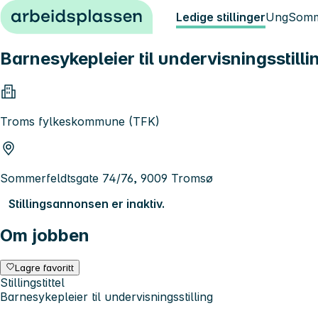
Hopp til innhold
Ledige stillinger
Ung
Somm
Barnesykepleier til undervisningsstilli
Troms fylkeskommune (TFK)
Sommerfeldtsgate 74/76, 9009 Tromsø
Stillingsannonsen er inaktiv.
Om jobben
Lagre favoritt
Stillingstittel
Barnesykepleier til undervisningsstilling