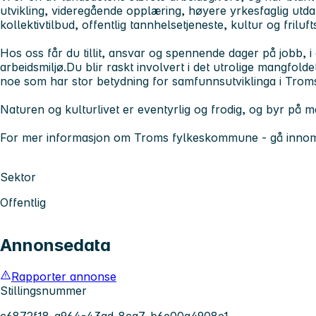
utvikling, videregående opplæring, høyere yrkesfaglig utda
kollektivtilbud, offentlig tannhelsetjeneste, kultur og frilufts
Hos oss får du tillit, ansvar og spennende dager på jobb, i e
arbeidsmiljø.Du blir raskt involvert i det utrolige mangfo
noe som har stor betydning for samfunnsutviklinga i Trom
Naturen og kulturlivet er eventyrlig og frodig, og byr på m
For mer informasjon om Troms fylkeskommune - gå inno
Sektor
Offentlig
Annonsedata
Rapporter annonse
Stillingsnummer
c6872f18-a964-43ad-8ca7-b6e00a4908e1