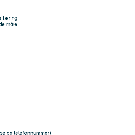
s læring
nde måte
resse og telefonnummer)