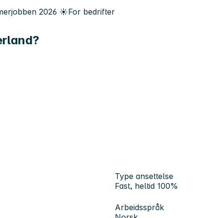
erjobben
2026
☀️
For bedrifter
derland?
Type ansettelse
Fast, heltid 100%
Arbeidsspråk
Norsk