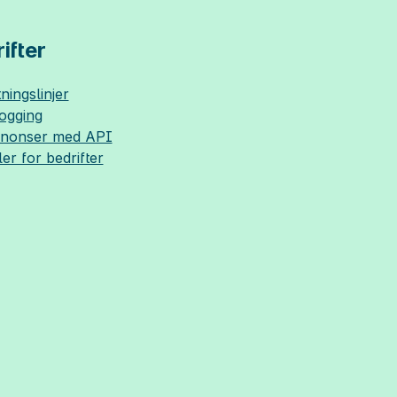
ifter
ningslinjer
logging
nnonser med API
ler for bedrifter