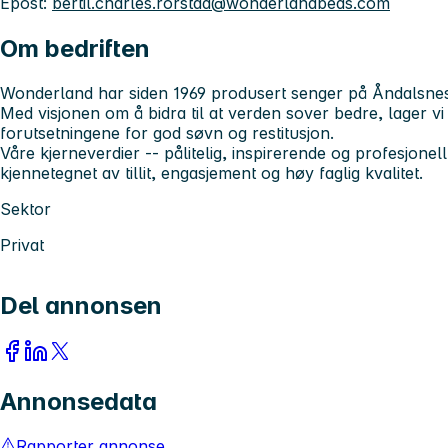
Epost:
bertil.charles.rorstad@wonderlandbeds.com
Om bedriften
Wonderland har siden 1969 produsert senger på Åndalsne
Med visjonen om å bidra til at verden sover bedre, lager v
forutsetningene for god søvn og restitusjon.
Våre kjerneverdier -- pålitelig, inspirerende og profesjonell 
kjennetegnet av tillit, engasjement og høy faglig kvalitet.
Sektor
Privat
Del annonsen
Annonsedata
Rapporter annonse