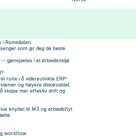
s i Romsdalen.
i senger som gir deg de beste
-- gjenspeiles i et arbeidsmiljø
d?
al rolle i å videreutvikle ERP-
ystemer og høyere datakvalitet.
å skape mer effektiv drift og
se knyttet til M3 og arbeidsflyt
tøtte
 og workflow