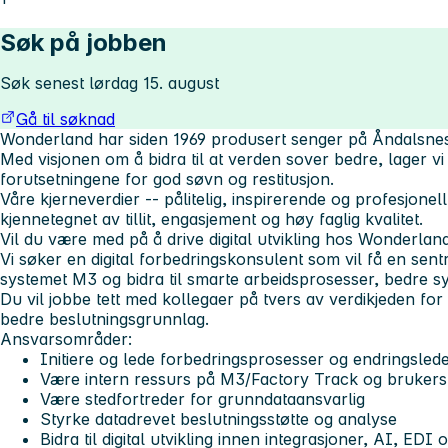
Søk på jobben
Søk senest lørdag 15. august
Gå til søknad
Wonderland har siden 1969 produsert senger på Åndalsne
Med visjonen om å bidra til at verden sover bedre, lager v
forutsetningene for god søvn og restitusjon.
Våre kjerneverdier -- pålitelig, inspirerende og profesjonell 
kjennetegnet av tillit, engasjement og høy faglig kvalitet.
Vil du være med på å drive digital utvikling hos Wonderlan
Vi søker en digital forbedringskonsulent som vil få en sentr
systemet M3 og bidra til smarte arbeidsprosesser, bedre s
Du vil jobbe tett med kollegaer på tvers av verdikjeden for 
bedre beslutningsgrunnlag.
Ansvarsområder:
Initiere og lede forbedringsprosesser og endringsledel
Være intern ressurs på M3/Factory Track og brukers
Være stedfortreder for grunndataansvarlig
Styrke datadrevet beslutningsstøtte og analyse
Bidra til digital utvikling innen integrasjoner, AI, EDI