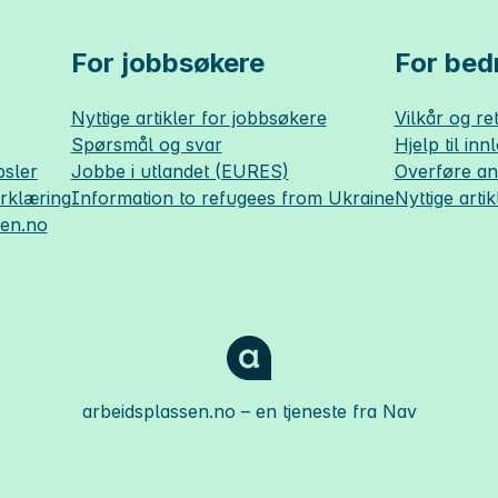
For jobbsøkere
For bedr
Nyttige artikler for jobbsøkere
Vilkår og ret
Spørsmål og svar
Hjelp til inn
sler
Jobbe i utlandet (EURES)
Overføre a
erklæring
Information to refugees from Ukraine
Nyttige artik
sen.no
arbeidsplassen.no
– en tjeneste fra Nav