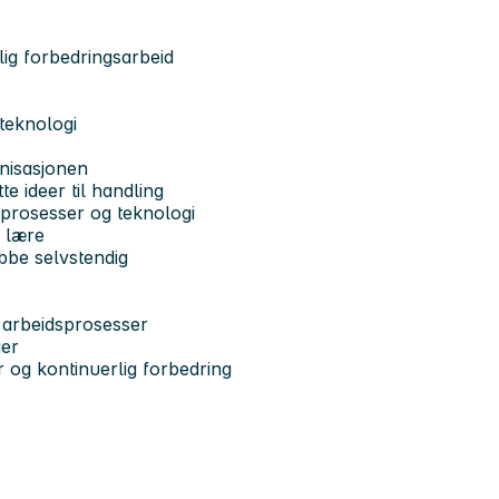
lig forbedringsarbeid
 teknologi
nisasjonen
e ideer til handling
prosesser og teknologi
å lære
obbe selvstendig
g arbeidsprosesser
ger
r og kontinuerlig forbedring