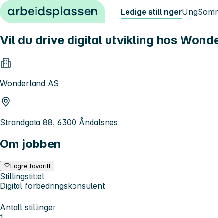
Hopp til innhold
Ledige stillinger
Ung
Somm
Vil du drive digital utvikling hos Won
Wonderland AS
Strandgata 88, 6300 Åndalsnes
Om jobben
Lagre favoritt
Stillingstittel
Digital forbedringskonsulent
Antall stillinger
1