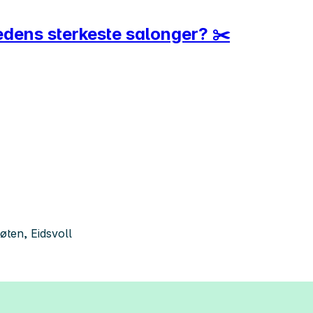
jedens sterkeste salonger? ✂️
øten, Eidsvoll