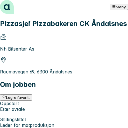
Hopp til innhold
Meny
Pizzasjef Pizzabakeren CK Åndalsnes
Nh Bilsenter As
Raumavegen 69, 6300 Åndalsnes
Om jobben
Lagre favoritt
Oppstart
Etter avtale
Stillingstittel
Leder for matproduksjon