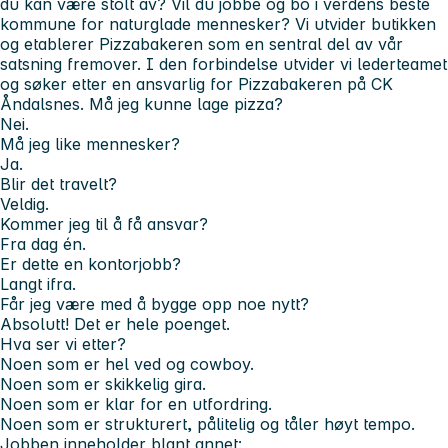
du kan være stolt av? Vil du jobbe og bo i verdens beste
kommune for naturglade mennesker?
Vi utvider butikken
og etablerer Pizzabakeren som en sentral del av vår
satsning fremover. I den forbindelse utvider vi lederteamet
og søker etter en ansvarlig for Pizzabakeren på CK
Åndalsnes.
Må jeg kunne lage pizza?
Nei.
Må jeg like mennesker?
Ja.
Blir det travelt?
Veldig.
Kommer jeg til å få ansvar?
Fra dag én.
Er dette en kontorjobb?
Langt ifra.
Får jeg være med å bygge opp noe nytt?
Absolutt! Det er hele poenget.
Hva ser vi etter?
Noen som er hel ved og cowboy.
Noen som er skikkelig gira.
Noen som er klar for en utfordring.
Noen som er strukturert, pålitelig og tåler høyt tempo.
Jobben inneholder blant annet: