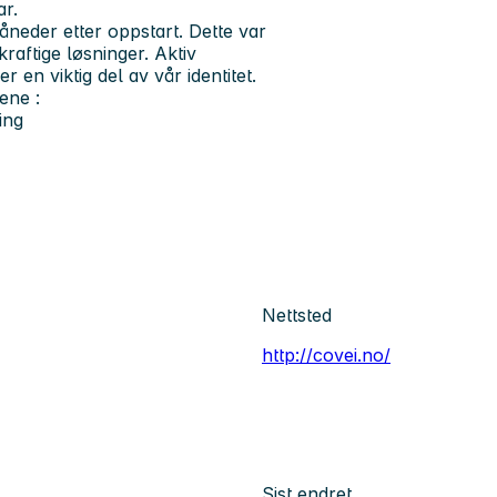
r.
måneder etter oppstart. Dette var
raftige løsninger. Aktiv
r en viktig del av vår identitet.
ene :
ing
Nettsted
http://covei.no/
Sist endret