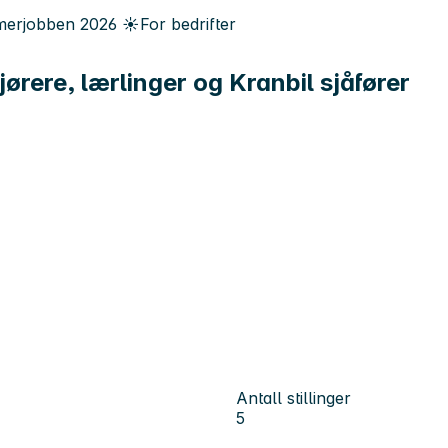
erjobben
2026
☀️
For bedrifter
ørere, lærlinger og Kranbil sjåfører
Antall stillinger
5