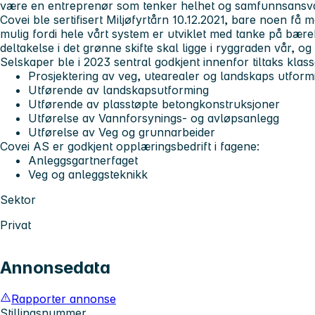
være en entreprenør som tenker helhet og samfunnsansva
Covei ble sertifisert Miljøfyrtårn 10.12.2021, bare noen få 
mulig fordi hele vårt system er utviklet med tanke på bærek
deltakelse i det grønne skifte skal ligge i ryggraden vår, og e
Selskaper ble i 2023 sentral godkjent innenfor tiltaks klass
Prosjektering av veg, utearealer og landskaps utform
Utførende av landskapsutforming
Utførende av plasstøpte betongkonstruksjoner
Utførelse av Vannforsynings- og avløpsanlegg
Utførelse av Veg og grunnarbeider
Covei AS er godkjent opplæringsbedrift i fagene:
Anleggsgartnerfaget
Veg og anleggsteknikk
Sektor
Privat
Annonsedata
Rapporter annonse
Stillingsnummer