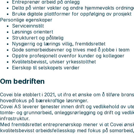
Entreprenør arbeid på anlegg
Delta på vinter vakter og andre hjemmevakts ordning
Bruke digitale plattformer for oppfølging av prosjekt
Personlige egenskaper
Serviceinnstilt
Løsnings orientert
Strukturert og pålitelig
Nysgjerrig og lærings villig, fremtidsrettet
Gode samarbeidsevner og trives med å jobbe i team
Opptre profesjonelt ovenfor kunder og kollegaer
Kvalitetsbevisst, utviser yrkesstolthet
Eierskap til selskapets verdier
Om bedriften
Covei ble etablert i 2021, ut ifra et ønske om å tilføre br
hovedfokus på bærekraftige løsninger.
Covei AS leverer tjenester innen drift og vedlikehold av u
tomte- og grunnarbeid, anleggsrørlegging og drift og vedl
infrastruktur.
Med fremtidsrettet entreprenørskap mener vi at Covei øns
kvalitetsbevisst arbeidsfellesskap med fokus på samarbeid,