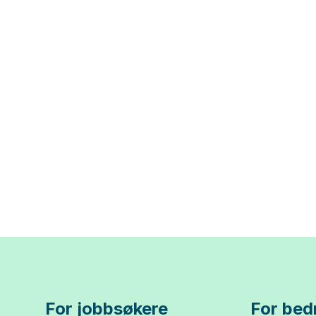
For jobbsøkere
For bedr