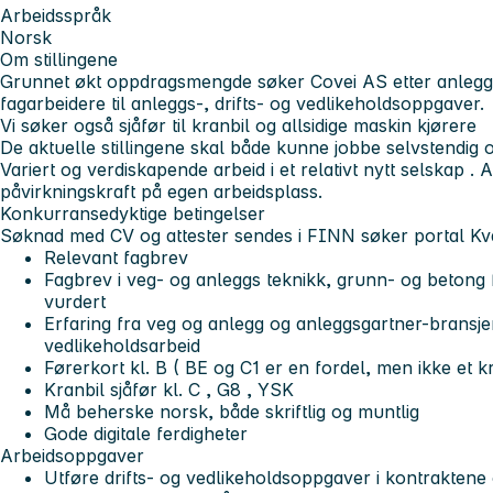
Arbeidsspråk
Norsk
Om stillingene
Grunnet økt oppdragsmengde søker Covei AS etter anlegg
fagarbeidere til anleggs-, drifts- og vedlikeholdsoppgaver.
Vi søker også sjåfør til kranbil og allsidige maskin kjørere
De aktuelle stillingene skal både kunne jobbe selvstendig 
Variert og verdiskapende arbeid i et relativt nytt selskap . A
påvirkningskraft på egen arbeidsplass.
Konkurransedyktige betingelser
Søknad med CV og attester sendes i FINN søker portal
Kv
Relevant fagbrev
Fagbrev i veg- og anleggs teknikk, grunn- og betong f
vurdert
Erfaring fra veg og anlegg og anleggsgartner-bransjen
vedlikeholdsarbeid
Førerkort kl. B ( BE og C1 er en fordel, men ikke et k
Kranbil sjåfør kl. C , G8 , YSK
Må beherske norsk, både skriftlig og muntlig
Gode digitale ferdigheter
Arbeidsoppgaver
Utføre drifts- og vedlikeholdsoppgaver i kontraktene