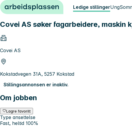
Hopp til innhold
Ledige stillinger
Ung
Somm
Covei AS søker fagarbeidere, maskin kj
Covei AS
Kokstadvegen 31A, 5257 Kokstad
Stillingsannonsen er inaktiv.
Om jobben
Lagre favoritt
Type ansettelse
Fast, heltid 100%