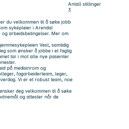
Antall stillinger
3
er du velkommen til å søke jobb
Som sykepleier i Arendal
 og arbeidsbetingelser. Mer om
hjemmesykepleien Vest, samtidig
 deg som ønsker å jobbe i et faglig
met tar i mot alle nye pasienter
enester.
beid på medisinrom og
lleger, fagarbeiderteam, leger,
hverdag. Vi er et robust team, noe
g ønsker deg velkommen til å søke
itnemål og attester når de