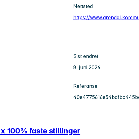
Nettsted
https://www.arendal.komm
Sist endret
8. juni 2026
Referanse
40e4775616e54bdfbc445b
x 100% faste stillinger