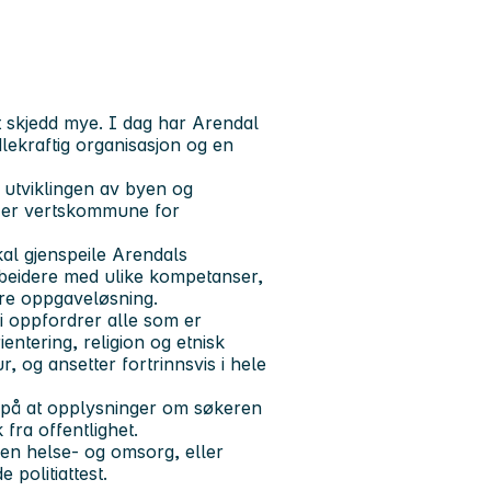
t skjedd mye. I dag har Arendal
kraftig organisasjon og en
i utviklingen av byen og
i er vertskommune for
al gjenspeile Arendals
rbeidere med ulike kompetanser,
edre oppgaveløsning.
Vi oppfordrer alle som er
ientering, religion og etnisk
r, og ansetter fortrinnsvis i hele
m på at opplysninger om søkeren
fra offentlighet.
nen helse- og omsorg, eller
 politiattest.