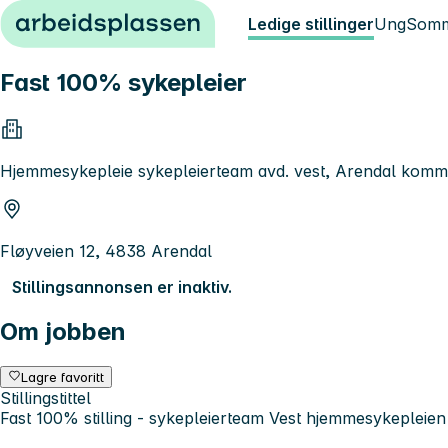
Hopp til innhold
Ledige stillinger
Ung
Somm
Fast 100% sykepleier
Hjemmesykepleie sykepleierteam avd. vest, Arendal kom
Fløyveien 12, 4838 Arendal
Stillingsannonsen er inaktiv.
Om jobben
Lagre favoritt
Stillingstittel
Fast 100% stilling - sykepleierteam Vest hjemmesykepleien