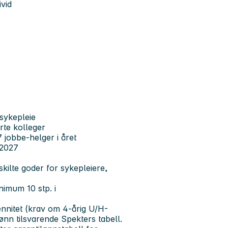
ivid
sykepleie
rte kolleger
 jobbe-helger i året
 2027
kilte goder for sykepleiere,
nimum 10 stp. i
ennitet (krav om 4-årig U/H-
y lønn tilsvarende Spekters tabell.