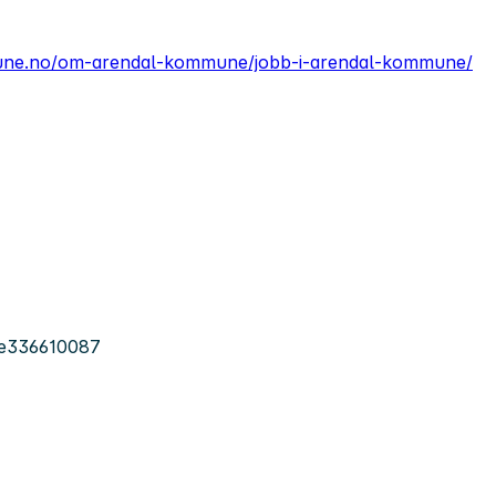
une.no/om-arendal-kommune/jobb-i-arendal-kommune/
e336610087