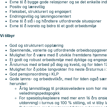
Evne til å bygge gode relasjoner og se det enkelte ind
Positiv og lærevillig
Fleksibel, strukturert og engasjert
Endringsvillig og løsningsorientert
Evne til å stå i og håndtere utfordrende situasjoner
Evne til å ivareta og bidra til et godt arbeidsmiljø
Vi tilbyr
God og strukturert opplæring
Spennende, varierte og utfordrende arbeidsoppgaver
Mulighet for å være med å utvikle fremtidens hjemme
Et godt og robust arbeidsmiljø med dyktige og engasje
Årsturnus med arbeid på dag og kveld, og for tiden 17
Mulighet for å jobbe langvakter fra neste årsturnus i
God pensjonsordning i KLP
Gode lønns- og arbeidsvilkår, med for tiden også særs
herunder:
Årlig lønnstillegg til praksisveiledere som har mi
veiledningspedagogikk
For spesialsykepleiere med mer enn 16 års ansi
utdanning) i turnus og 100 % stilling, vil vi tilb