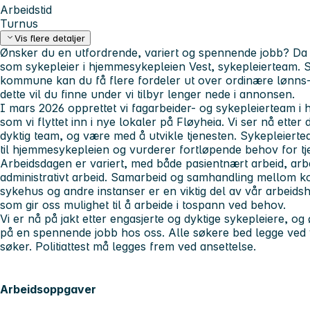
Arbeidstid
Turnus
Vis flere detaljer
Ønsker du en utfordrende, variert og spennende jobb? Da 
som sykepleier i hjemmesykepleien Vest, sykepleierteam. 
kommune kan du få flere fordeler ut over ordinære lønns-
dette vil du finne under
vi tilbyr
lenger nede i annonsen.
I mars 2026 opprettet vi fagarbeider- og sykepleierteam i 
som vi flyttet inn i nye lokaler på Fløyheia. Vi ser nå etter
dyktig team, og være med å utvikle tjenesten. Sykepleiertea
til hjemmesykepleien og vurderer fortløpende behov for tj
Arbeidsdagen er variert, med både pasientnært arbeid, ar
administrativt arbeid. Samarbeid og samhandling mellom ko
sykehus og andre instanser er en viktig del av vår arbeids
som gir oss mulighet til å arbeide i tospann ved behov.
Vi er nå på jakt etter engasjerte og dyktige sykepleiere, o
på en spennende jobb hos oss. Alle søkere bed legge ved v
søker. Politiattest må legges frem ved ansettelse.
Arbeidsoppgaver