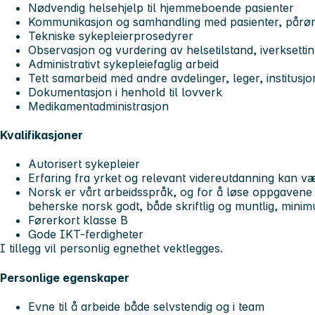
Nødvendig helsehjelp til hjemmeboende pasienter
Kommunikasjon og samhandling med pasienter, pårør
Tekniske sykepleierprosedyrer
Observasjon og vurdering av helsetilstand, iverksettin
Administrativt sykepleiefaglig arbeid
Tett samarbeid med andre avdelinger, leger, institusj
Dokumentasjon i henhold til lovverk
Medikamentadministrasjon
Kvalifikasjoner
Autorisert sykepleier
Erfaring fra yrket og relevant videreutdanning kan v
Norsk er vårt arbeidsspråk, og for å løse oppgavene s
beherske norsk godt, både skriftlig og muntlig, mini
Førerkort klasse B
Gode IKT-ferdigheter
I tillegg vil personlig egnethet vektlegges.
Personlige egenskaper
Evne til å arbeide både selvstendig og i team