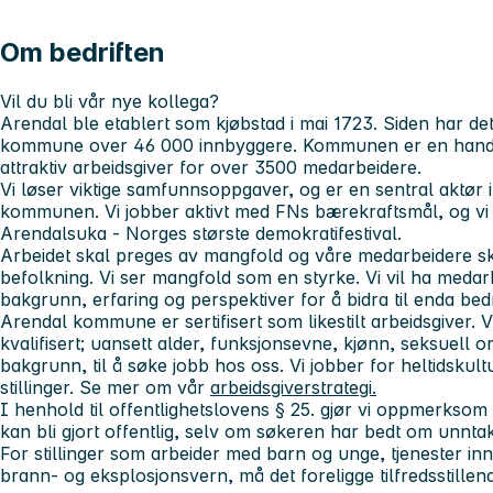
Om bedriften
Vil du bli vår nye kollega?
Arendal ble etablert som kjøbstad i mai 1723. Siden har de
kommune over 46 000 innbyggere. Kommunen er en handle
attraktiv arbeidsgiver for over 3500 medarbeidere.
Vi løser viktige samfunnsoppgaver, og er en sentral aktør 
kommunen. Vi jobber aktivt med FNs bærekraftsmål, og v
Arendalsuka - Norges største demokratifestival.
Arbeidet skal preges av mangfold og våre medarbeidere sk
befolkning. Vi ser mangfold som en styrke. Vi vil ha meda
bakgrunn, erfaring og perspektiver for å bidra til enda b
Arendal kommune er sertifisert som likestilt arbeidsgiver. 
kvalifisert; uansett alder, funksjonsevne, kjønn, seksuell or
bakgrunn, til å søke jobb hos oss. Vi jobber for heltidskultu
stillinger. Se mer om vår
arbeidsgiverstrategi
.
I henhold til offentlighetslovens § 25. gjør vi oppmerkso
kan bli gjort offentlig, selv om søkeren har bedt om unntak 
For stillinger som arbeider med barn og unge, tjenester in
brann- og eksplosjonsvern, må det foreligge tilfredsstillende