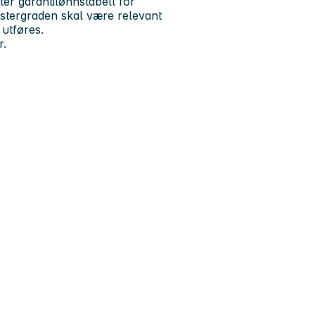
er garantilønnstabell for
astergraden skal være relevant
 utføres.
r.