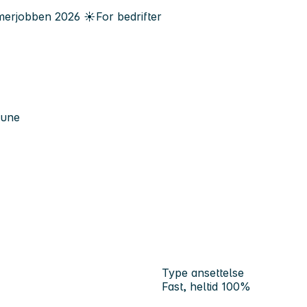
erjobben
2026
☀️
For bedrifter
mune
Type ansettelse
Fast, heltid 100%