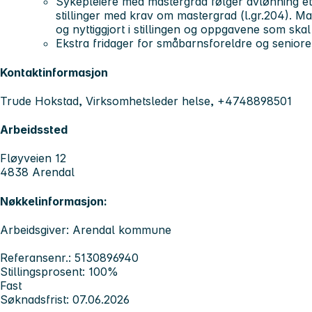
Sykepleiere med mastergrad følger avlønning ett
stillinger med krav om mastergrad (l.gr.204). M
og nyttiggjort i stillingen og oppgavene som skal
Ekstra fridager for småbarnsforeldre og seniore
Kontaktinformasjon
Trude Hokstad, Virksomhetsleder helse, +4748898501
Arbeidssted
Fløyveien 12
4838 Arendal
Nøkkelinformasjon:
Arbeidsgiver: Arendal kommune
Referansenr.: 5130896940
Stillingsprosent: 100%
Fast
Søknadsfrist: 07.06.2026