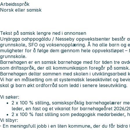
Arbeidsspråk
Norsk eller samisk
Tekst på samisk lengre ned i annonsen
Unjárgga oahppogáldu / Nesseby oppvekstsenter består a
grunnskole, SFO og voksenopplæring. Å ha alle barn og ele
muligheter for å følge dem gjennom hele oppvekstløpet – fr
grunnskole.
Barnehagen er en samisk barnehage med for tiden tre avde
som driftsspråk, der all kommunikasjon foregår på samisk.
Barnehagen deltar sammen med skolen i utviklingsarbeid k
Vi har en målsetting om at systematisk leseaktivitet og bev
skal gi barn økt ordforråd som ledd i senere leseutvikling.
Vi søker:
2 x 100 % stilling, samiskspråklig barnehagelærer m
leder, en fast og et vikariat for barnehageåret 2026/
2 x 100 % fast stilling som pedagogisk medarbeider, 
Vi tilbyr:
· En meningsfull jobb i en liten kommune, der du får bidra 