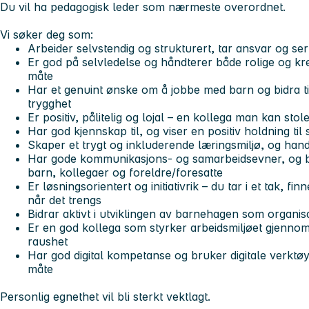
Du vil ha pedagogisk leder som nærmeste overordnet.
Vi søker deg som:
Arbeider selvstendig og strukturert, tar ansvar og s
Er god på selvledelse og håndterer både rolige og kr
måte
Har et genuint ønske om å jobbe med barn og bidra til 
trygghet
Er positiv, pålitelig og lojal – en kollega man kan stol
Har god kjennskap til, og viser en positiv holdning til
Skaper et trygt og inkluderende læringsmiljø, og handl
Har gode kommunikasjons- og samarbeidsevner, og b
barn, kollegaer og foreldre/foresatte
Er løsningsorientert og initiativrik – du tar i et tak, fin
når det trengs
Bidrar aktivt i utviklingen av barnehagen som organis
Er en god kollega som styrker arbeidsmiljøet gjennom
raushet
Har god digital kompetanse og bruker digitale verktø
måte
Personlig egnethet vil bli sterkt vektlagt.