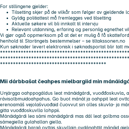
For stillingene gjelder:
Tilsetting skjer på de vilkår som følger av gjeldende 
Gyldig politiattest må fremlegges ved tilsetting
Aktuelle søkere vil bli innkalt til intervju
Relevant utdanning, erfaring og personlig egnethet vil b
Vi gjør også oppmerksom på at det er mulig å få skatteforde
henhold til Stortingets bestemmelser – se
tiltakssonen.no
Kun søknader levert elektronisk i søknadsportal blir tatt m
*************************************************
*************************************************
*****************************************
Mii dárbbašat čeahpes mielbargiid min mánáidgá
Unjárgga oahppogáldus leat mánáidgárdi, vuođđoskuvla, as
rávisolbmuidoahpahus. Go buot mánát ja oahppit leat ovttas
erenoamáš vejolašvuođaid čuovvut sin olles skuvla- ja má
gitta vuođđoskuvlla lohppii.
Mánáidgárdi lea sámi mánáidgárdi mas dál leat golbma oss
sámegiella gulahallan giella.
Mánáidgárdi bargá ovttas skuvllain ovdánahttit mánáid giela