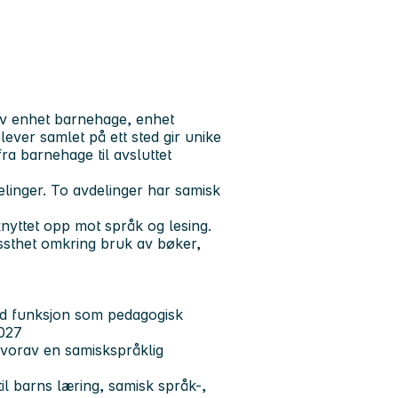
v enhet barnehage, enhet
ver samlet på ett sted gir unike
a barnehage til avsluttet
linger. To avdelinger har samisk
nyttet opp mot språk og lesing.
issthet omkring bruk av bøker,
ed funksjon som pedagogisk
2027
hvorav en samiskspråklig
til barns læring, samisk språk-,