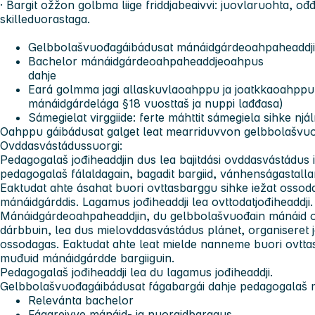
· Bargit ožžon golbma liige friddjabeaivvi: juovlaruohta, o
skilleduorastaga.
Gelbbolašvuođagáibádusat mánáidgárdeoahpaheaddji v
Bachelor mánáidgárdeoahpaheaddjeoahpus
dahje
Eará golmma jagi allaskuvlaoahppu ja joatkkaoahpp
mánáidgárdelága §18 vuosttaš ja nuppi lađđasa)
Sámegielat virggiide: ferte máhttit sámegiela sihke nj
Oahppu gáibádusat galget leat mearriduvvon gelbbolašvuo
Ovddasvástádussuorgi:
Pedagogalaš jođiheaddjin
dus lea bajitdási ovddasvástádus 
pedagogalaš fálaldagain, bagadit bargiid, vánhenságastall
Eaktudat ahte ásahat buori ovttasbarggu sihke iežat ossodag
mánáidgárddis. Lagamus jođiheaddji lea ovttodatjođiheaddji.
Mánáidgárdeoahpaheaddjin, du gelbbolašvuođain mánáid 
dárbbuin, lea dus mielovddasvástádus plánet, organiseret 
ossodagas. Eaktudat ahte leat mielde nanneme buori ovtta
muđuid mánáidgárdde bargiiguin.
Pedagogalaš jođiheaddji lea du lagamus jođiheaddji.
Gelbbolašvuođagáibádusat fágabargái dahje pedagogalaš mie
Relevánta bachelor
Fágareivve mánáid- ja nuoraidbarggus