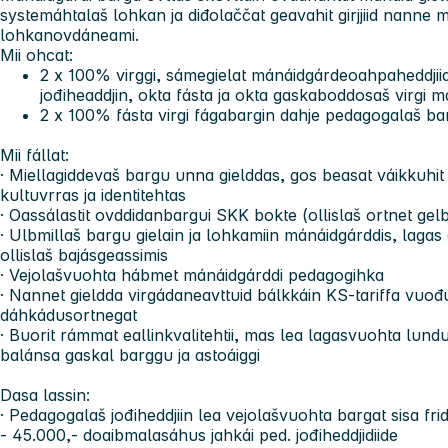
systemáhtalaš lohkan ja diđolaččat geavahit girjjiid nanne
lohkanovdáneami.
Mii ohcat:
2 x 100% virggi, sámegielat mánáidgárdeoahpaheddjii
jođiheaddjin, okta fásta ja okta gaskaboddosaš virgi
2 x 100% fásta virgi fágabargin dahje pedagogalaš b
Mii fállat:
· Miellagiddevaš bargu unna gielddas, gos beasat váikkuhi
kultuvrras ja identitehtas
· Oassálastit ovddidanbargui SKK bokte (ollislaš ortnet gel
· Ulbmillaš bargu gielain ja lohkamiin mánáidgárddis, lagas
ollislaš bajásgeassimis
· Vejolašvuohta hábmet mánáidgárddi pedagogihka
· Nannet gieldda virgádaneavttuid bálkkáin KS-tariffa vuođ
dáhkádusortnegat
· Buorit rámmat eallinkvalitehtii, mas lea lagasvuohta lundui,
balánsa gaskal barggu ja astoáiggi
Dasa lassin:
· Pedagogalaš jođiheddjiin lea vejolašvuohta bargat sisa fri
- 45.000,- doaibmalasáhus jahkái ped. jođiheddjidiide