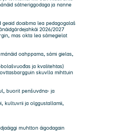
 mánáid sátneriggodaga ja nanne
d geaid doaibma lea pedagogalaš
 mánáidgárdejahkái 2026/2027
argin, mas okta lea sámegielat
t mánáid oahppama, sámi gielas,
bbolašvuođas ja kvalitehtas)
 ovttasbargguin skuvlla mihttuin
ul, buorit penšuvdna- ja
 kultuvrii ja olggustallamii,
ddjaáiggi muhtton áigodagain