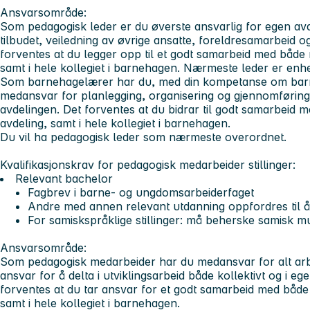
Ansvarsområde:
Som pedagogisk leder
er du øverste ansvarlig for egen av
tilbudet, veiledning av øvrige ansatte, foreldresamarbeid og 
forventes at du legger opp til et godt samarbeid med både
samt i hele kollegiet i barnehagen. Nærmeste leder er enhe
Som barnehagelærer har du, med din kompetanse om barns
medansvar for planlegging, organisering og gjennomføring
avdelingen. Det forventes at du bidrar til godt samarbeid
avdeling, samt i hele kollegiet i barnehagen.
Du vil ha pedagogisk leder som nærmeste overordnet.
Kvalifikasjonskrav for pedagogisk medarbeider stillinger:
Relevant bachelor
Fagbrev i barne- og ungdomsarbeiderfaget
Andre med annen relevant utdanning oppfordres til 
For samiskspråklige stillinger: må beherske samisk mun
Ansvarsområde:
Som pedagogisk medarbeider
har du medansvar for alt arb
ansvar for å delta i utviklingsarbeid både kollektivt og i e
forventes at du tar ansvar for et godt samarbeid med båd
samt i hele kollegiet i barnehagen.