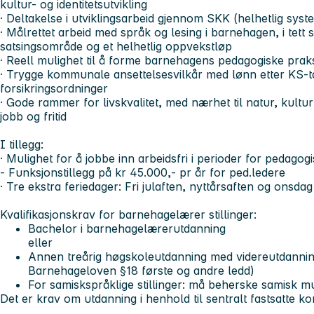
kultur- og identitetsutvikling
· Deltakelse i utviklingsarbeid gjennom SKK (helhetlig sys
· Målrettet arbeid med språk og lesing i barnehagen, i te
satsingsområde og et helhetlig oppvekstløp
· Reell mulighet til å forme barnehagens pedagogiske prak
· Trygge kommunale ansettelsesvilkår med lønn etter KS-ta
forsikringsordninger
· Gode rammer for livskvalitet, med nærhet til natur, kultur
jobb og fritid
I tillegg:
· Mulighet for å jobbe inn arbeidsfri i perioder for pedagog
- Funksjonstillegg på kr 45.000,- pr år for ped.ledere
· Tre ekstra feriedager: Fri julaften, nyttårsaften og onsda
Kvalifikasjonskrav for barnehagelærer stillinger:
Bachelor i barnehagelærerutdanning
eller
Annen treårig høgskoleutdanning med videreutdanning
Barnehageloven §18 første og andre ledd)
For samiskspråklige stillinger: må beherske samisk mun
Det er krav om utdanning i henhold til sentralt fastsatte 