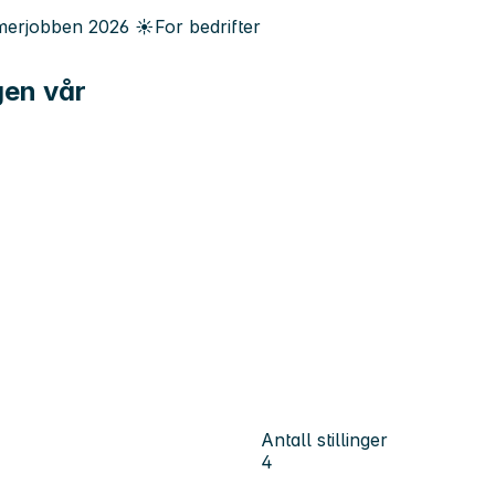
erjobben
2026
☀️
For bedrifter
gen vår
Antall stillinger
4