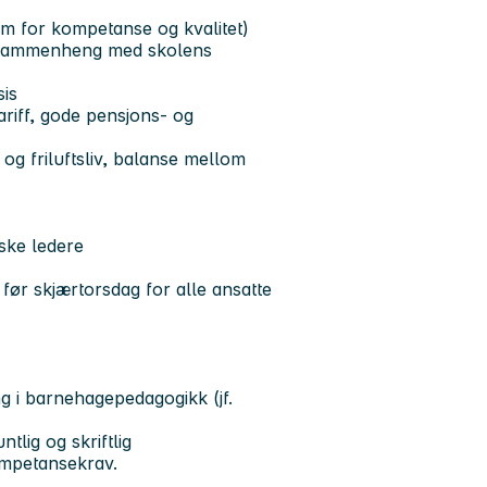
tem for kompetanse og kvalitet)
tt sammenheng med skolens
sis
riff, gode pensjons- og
 og friluftsliv, balanse mellom
iske ledere
g før skjærtorsdag for alle ansatte
 i barnehagepedagogikk (jf.
tlig og skriftlig
kompetansekrav.