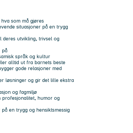
er hva som må gjøres
evende situasjoner på en trygg
deres utvikling, trivsel og
e på
 samisk språk og kultur
er alltid ut fra barnets beste
ygger gode relasjoner med
ner løsninger og gir det lille ekstra
asjon og fagmiljø
 profesjonalitet, humor og
y på en trygg og hensiktsmessig