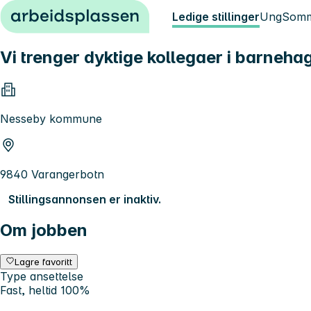
Hopp til innhold
Ledige stillinger
Ung
Somm
Vi trenger dyktige kollegaer i barneha
Nesseby kommune
9840 Varangerbotn
Stillingsannonsen er inaktiv.
Om jobben
Lagre favoritt
Type ansettelse
Fast, heltid 100%