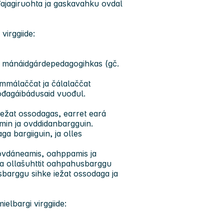
đđajagiruohta ja gaskavahku ovdal
irggiide:
u mánáidgárdepedagogihkas (gč.
álmmálaččat ja čálalaččat
đagáibádusaid vuođul.
iežat ossodagas, earret eará
amin ja ovddidanbargguin.
a bargiiguin, ja olles
ovdáneamis, oahppamis ja
ja ollašuhttit oahpahusbarggu
sbarggu sihke iežat ossodaga ja
lbargi virggiide: