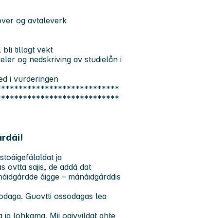
lover og avtaleverk
li tillagt vekt
ler og nedskriving av studielån i
ed i vurderingen
****************************
****************************
rdái!
toáigefálaldat ja
 ovtta sajis, de addá dat
náidgárdde áigge – mánáidgárddis
odaga. Guovtti ossodagas lea
 ja lohkama. Mii oaivvildat ahte