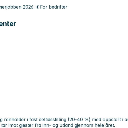
erjobben
2026
☀️
For bedrifter
enter
ig renholder i fast deltidsstilling (20-40 %) med oppstart i 
tar imot gjester fra inn- og utland gjennom hele året.