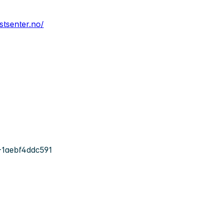
stsenter.no/
1aebf4ddc591