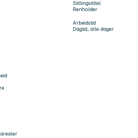
Stillingstittel
Renholder
Arbeidstid
Dagtid, alle dager
beid
re
sarealer