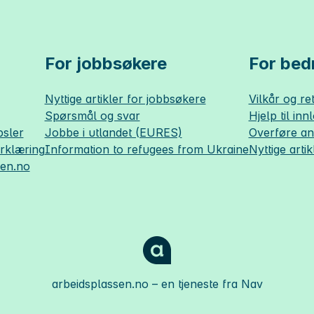
For jobbsøkere
For bedr
Nyttige artikler for jobbsøkere
Vilkår og ret
Spørsmål og svar
Hjelp til inn
sler
Jobbe i utlandet (EURES)
Overføre a
erklæring
Information to refugees from Ukraine
Nyttige artik
sen.no
arbeidsplassen.no
– en tjeneste fra Nav