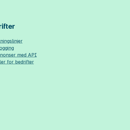
ifter
ningslinjer
logging
nnonser med API
ler for bedrifter